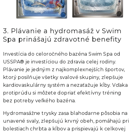
3. Plávanie a hydromasáž v Swim
Spa prinášajú zdravotné benefity
Investícia do celoročného bazéna Swim Spa od
USSPA® je investíciou do zdravia celej rodiny.
Plávanie je jedným z najkomplexnejších športov,
ktorý posilňuje všetky svalové skupiny, zlepšuje
kardiovaskulárny systém a nezaťažuje kĺby. Vďaka
protiprúdu si môžete dopriať efektívny tréning
bez potreby veľkého bazéna.
Hydromasážne trysky zasa blahodarne pôsobia na
unavené svaly, zlepšujú krvný obeh, pomáhajú pri
bolestiach chrbta a kĺbov a prispievajú k celkovej