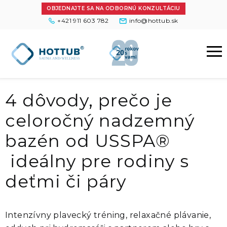
OBJEDNAJTE SA NA ODBORNÚ KONZULTÁCIU
+421 911 603 782
info@hottub.sk
4 dôvody, prečo je
celoročný nadzemný
bazén od USSPA®
ideálny pre rodiny s
deťmi či páry
Intenzívny plavecký tréning, relaxačné plávanie,