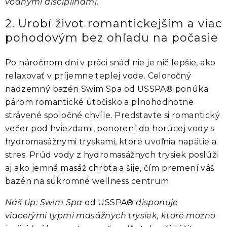
vodnými disciplínami.
2. Urobí život romantickejším a viac
pohodovým bez ohľadu na počasie
Po náročnom dni v práci snáď nie je nič lepšie, ako
relaxovať v príjemne teplej vode. Celoročný
nadzemný bazén Swim Spa od USSPA® ponúka
párom romantické útočisko a plnohodnotne
strávené spoločné chvíle. Predstavte si romantický
večer pod hviezdami, ponorení do horúcej vody s
hydromasážnymi tryskami, ktoré uvoľnia napätie a
stres. Prúd vody z hydromasážnych trysiek poslúži
aj ako jemná masáž chrbta a šije, čím premení váš
bazén na súkromné wellness centrum.
Náš tip: Swim Spa
od USSPA®
disponuje
viacerými typmi masážnych trysiek, ktoré možno