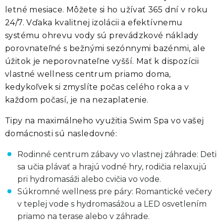
letné mesiace. Môžete si ho užívať 365 dní v roku
24/7. Vďaka kvalitnej izolácii a efektívnemu
systému ohrevu vody sú prevádzkové náklady
porovnateľné s bežnými sezónnymi bazénmi, ale
úžitok je neporovnateľne vyšší. Mať k dispozícii
vlastné wellness centrum priamo doma,
kedykoľvek si zmyslíte počas celého roka a v
každom počasí, je na nezaplatenie.
Tipy na maximálneho využitia Swim Spa vo vašej
domácnosti sú nasledovné:
Rodinné centrum zábavy vo vlastnej záhrade: Deti
sa učia plávať a hrajú vodné hry, rodičia relaxujú
pri hydromasáži alebo cvičia vo vode.
Súkromné wellness pre páry: Romantické večery
v teplej vode s hydromasážou a LED osvetlením
priamo na terase alebo v záhrade.