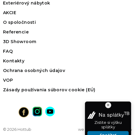
Exteriérový nábytok
AKCIE
O spoločnosti
Referencie
3D Showroom
FAQ
Kontakty
Ochrana osobných údajov
VOP
Zásady používania súborov cookie (EÚ)
×
Zistite si výšku
splátky
© 2026 Hottub
web na mieru
od vibration