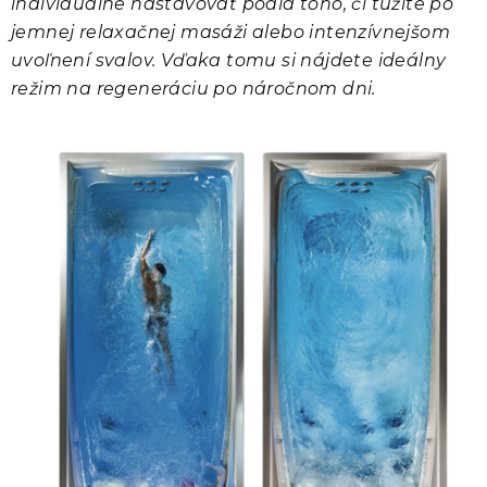
individuálne nastavovať podľa toho, či túžite po
jemnej relaxačnej masáži alebo intenzívnejšom
uvoľnení svalov. Vďaka tomu si nájdete ideálny
režim na regeneráciu po náročnom dni.