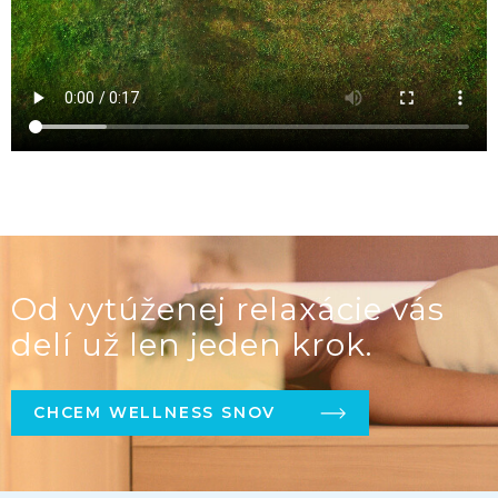
Od vytúženej relaxácie vás
delí už len jeden krok.
CHCEM WELLNESS SNOV