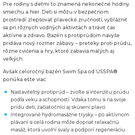
Pre rodiny s deťmi to znamená nekonečné hodiny
smiechu a hier. Deti si môžu v bezpečnom
prostredí zlepšovať plavecké zručnosti, vyblázniť
sa pri rôznych vodných aktivitách a tráviť čas
aktívne a zdravo. Bazén s protiprúdom navyše
pridáva nový rozmer zábavy – preteky proti prúdu,
rôzne cvičenia a hry, ktoré zabavia malých aj
veľkých.
Avšak celoročný bazén Swim Spa od USSPA®
ponúka ešte viac:
Nastaviteľný protiprúd – zvoľte si intenzitu prúdu
podľa veku a schopností. Vďaka tomu si na svoje
prídu deti, začiatočníci aj skúsení plavci.
Integrované hydromasážne trysky – po aktívnom
plávaní si celá rodina môže dopriať relaxačnú
masáž, ktorá uvoľní svaly a podporí regeneráciu.