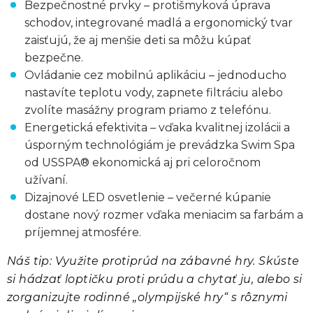
Bezpečnostné prvky – protišmyková úprava
schodov, integrované madlá a ergonomický tvar
zaisťujú, že aj menšie deti sa môžu kúpať
bezpečne.
Ovládanie cez mobilnú aplikáciu – jednoducho
nastavíte teplotu vody, zapnete filtráciu alebo
zvolíte masážny program priamo z telefónu.
Energetická efektivita – vďaka kvalitnej izolácii a
úsporným technológiám je prevádzka Swim Spa
od USSPA® ekonomická aj pri celoročnom
užívaní.
Dizajnové LED osvetlenie – večerné kúpanie
dostane nový rozmer vďaka meniacim sa farbám a
príjemnej atmosfére.
Náš tip: Využite protiprúd na zábavné hry. Skúste
si hádzať loptičku proti prúdu a chytať ju, alebo si
zorganizujte rodinné „olympijské hry“ s rôznymi