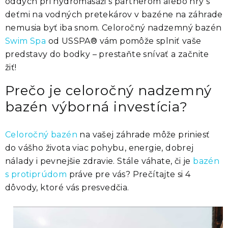
oddych pri hydromasáži s partnerom alebo hry s
deťmi na vodných pretekárov v bazéne na záhrade
nemusia byť iba snom. Celoročný nadzemný bazén
Swim Spa
od USSPA® vám pomôže splniť vaše
predstavy do bodky – prestaňte snívať a začnite
žiť!
Prečo je celoročný nadzemný
bazén výborná investícia?
Celoročný bazén
na vašej záhrade môže priniesť
do vášho života viac pohybu, energie, dobrej
nálady i pevnejšie zdravie. Stále váhate, či je
bazén
s protiprúdom
práve pre vás? Prečítajte si 4
dôvody, ktoré vás presvedčia.