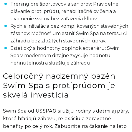
Tréning pre športovcov a seniorov: Pravidelné
plávanie proti prúdu, rehabilitačné cvičenia a
uvoľnenie svalov bez zaťaženia kĺbov.
Rýchla inštalácia bez komplikovaných stavebných
zásahov: Možnosť umiestniť Swim Spa na terasu či
záhradu bez zložitých stavebných úprav.
Estetický a hodnotný doplnok exteriéru: Swim
Spa v modernom dizajne zvyšuje hodnotu
nehnuteľnosti a skrášľuje záhradu.
Celoročný nadzemný bazén
Swim Spa s protiprúdom je
skvelá investícia
Swim Spa od USSPA® si užijú rodiny s deťmi aj páry,
ktoré hľadajú zábavu, relaxáciu a zdravotné
benefity po celý rok. Zabudnite na čakanie na leto!