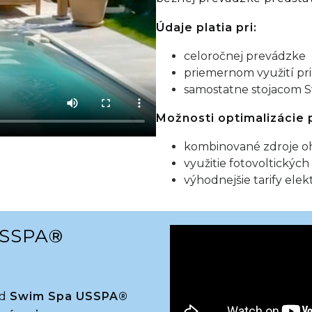
Údaje platia pri:
celoročnej prevádzke
priemernom využití pri
samostatne stojacom 
Možnosti optimalizácie
kombinované zdroje o
využitie fotovoltickýc
výhodnejšie tarify elek
USSPA
®
od
Swim Spa USSPA®