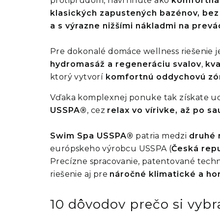
protiprúdom, navrhnuté ako
komfortná 
klasických zapustených bazénov, bez
a s výrazne nižšími nákladmi na prevá
Pre dokonalé domáce wellness riešenie 
hydromasáž a regeneráciu svalov
,
kva
ktorý vytvorí
komfortnú oddychovú zó
Vďaka komplexnej ponuke tak získate uc
USSPA®
, cez
relax vo vírivke, až po s
Swim Spa USSPA®
patria medzi
druhé 
európskeho výrobcu USSPA (
Česká rep
Precízne spracovanie, patentované techno
riešenie aj pre
náročné klimatické a h
10 dôvodov prečo si vy