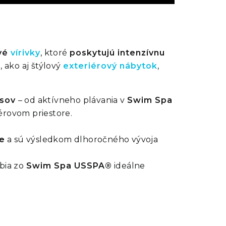
vé
vírivky
, ktoré
poskytujú intenzívnu
 ako aj štýlový
exteriérový nábytok
,
sov
– od aktívneho plávania v
Swim Spa
rovom priestore.
e
a sú výsledkom dlhoročného vývoja
bia zo
Swim Spa USSPA®
ideálne