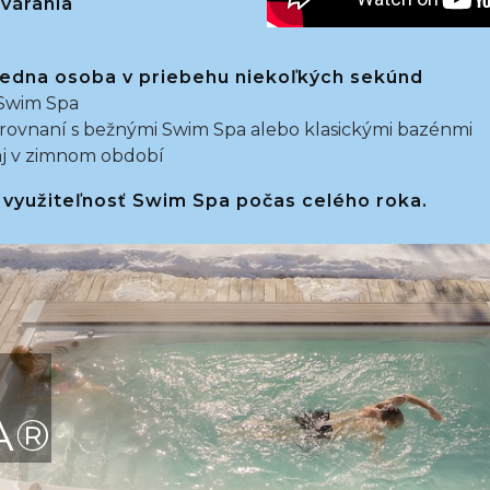
várania
jedna osoba v priebehu niekoľkých sekúnd
 Swim Spa
orovnaní s bežnými Swim Spa alebo klasickými bazénmi
 aj v zimnom období
 využiteľnosť Swim Spa počas celého roka.
A®