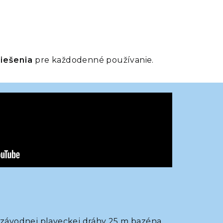
iešenia
pre každodenné používanie.
 závodnej plaveckej dráhy 25 m bazéna.