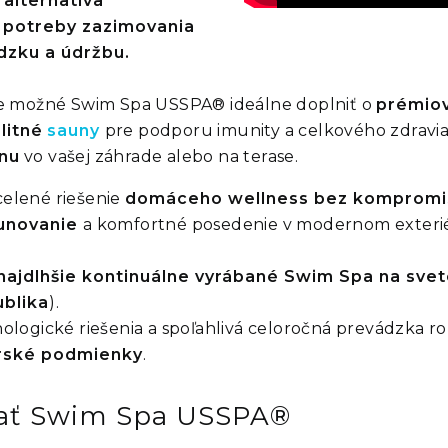
alternatíva
 potreby zazimovania
dzku a údržbu.
je možné Swim Spa USSPA® ideálne doplniť o
prémio
litné
sauny
pre podporu imunity a celkového zdravia,
nu
vo vašej záhrade alebo na terase.
elené riešenie
domáceho wellness bez kompromi
aunovanie
a komfortné posedenie v modernom exterié
najdlhšie kontinuálne vyrábané Swim Spa na svet
ublika
).
logické riešenia a spoľahlivá celoročná prevádzka ro
orské podmienky
.
brať Swim Spa USSPA®