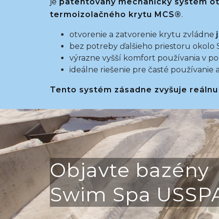
je
patentovaný mechanický systém ot
termoizolačného krytu MCS®
.
otvorenie a zatvorenie krytu zvládne
bez potreby ďalšieho priestoru okolo
výrazne vyšší komfort používania v p
ideálne riešenie pre časté používanie
Tento systém zásadne zvyšuje reálnu
Objavte bazény
Swim Spa USSP