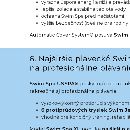
výrazná úspora energií a nižšie prevá
lepšia izolácia a stabilná teplota vody
ochrana Swim Spa pred nečistotami
vyššia bezpečnosť (ideálne pre rodiny 
Automatic Cover System
®
posúva
Swim 
6. Najširšie plavecké Sw
na profesionálne plávani
Swim Spa USSPA®
poskytujú podmienk
rekreačné aj profesionálne plávanie.
vysoko-výkonný protiprúd s výkonom
6 protiprúdových trysiek Swim J
vhodné pre kondičný tréning, rehabilit
Model
Swim Spa XL
ponúka
najširší pl