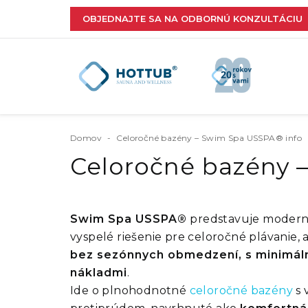
OBJEDNAJTE SA NA ODBORNÚ KONZULTÁCIU
Domov
-
Celoročné bazény – Swim Spa USSPA® info
Celoročné bazény
Swim Spa USSPA®
predstavuje modern
vyspelé riešenie pre celoročné plávanie, 
bez sezónnych obmedzení, s minimál
nákladmi
.
Ide o plnohodnotné
celoročné bazény
s 