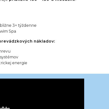
bližne 3× týždenne
Swim Spa
 prevádzkových nákladov:
hrevu
h systémov
trickej energie