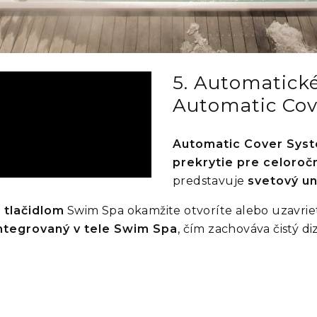
5. Automatick
Automatic Cov
Automatic Cover Sys
prekrytie pre celoro
predstavuje
svetový u
 tlačidlom
Swim Spa okamžite otvoríte alebo uzavrie
integrovaný v tele Swim Spa
, čím zachováva čistý diz