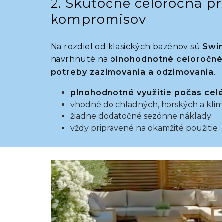
2. Skutočne celoročná p
kompromisov
Na rozdiel od klasických bazénov sú
Swi
navrhnuté na
plnohodnotné
celoročné
potreby zazimovania a odzimovania
.
plnohodnotné využitie počas cel
vhodné do chladných, horských a klim
žiadne dodatočné sezónne náklady
vždy pripravené na okamžité použitie