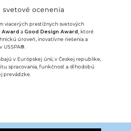
 a svetové ocenenia
m viacerých prestížnych svetových
 Award
a
Good Design Award
, ktoré
nickú úroveň, inovatívne riešenia a
ov USSPA®.
ábajú v Európskej únii, v Českej republike,
itu spracovania, funkčnosť a dlhodobú
ej prevádzke.