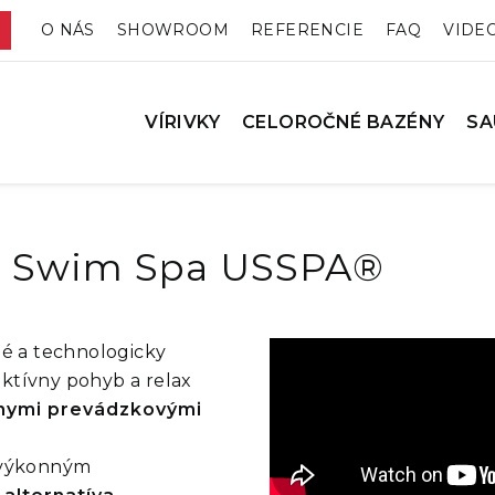
O NÁS
SHOWROOM
REFERENCIE
FAQ
VIDE
VÍRIVKY
CELOROČNÉ BAZÉNY
SA
 – Swim Spa USSPA®
é a technologicky
aktívny pohyb a relax
nymi prevádzkovými
výkonným