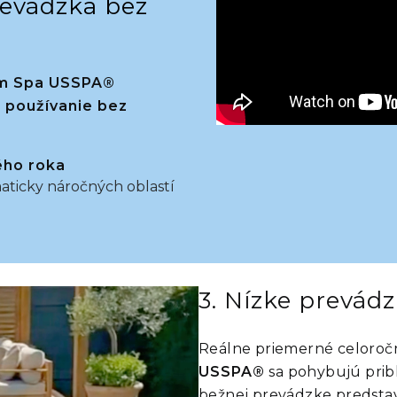
revádzka bez
m Spa USSPA®
 používanie bez
ého roka
aticky náročných oblastí
3. Nízke prevád
Reálne priemerné celoroč
USSPA®
sa pohybujú prib
bežnej prevádzke predsta