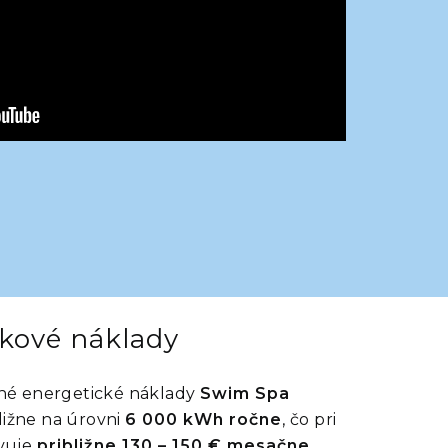
zkové náklady
né energetické náklady
Swim Spa
ližne na úrovni
6 000 kWh ročne
, čo pri
vuje
približne 130 – 150 € mesačne
.