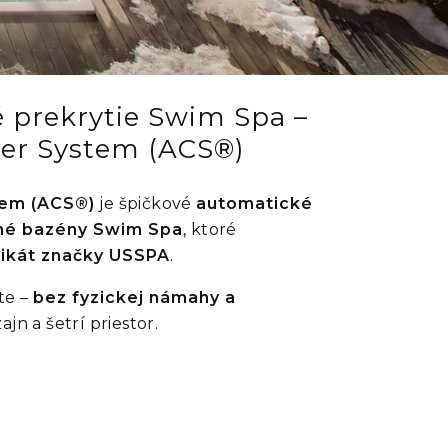
é prekrytie Swim Spa –
er System (ACS®)
tem (ACS®)
je špičkové
automatické
čné bazény Swim Spa
, ktoré
nikát značky USSPA
.
te –
bez fyzickej námahy a
ajn a šetrí priestor.