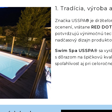
1. Tradícia, výroba
Značka USSPA® je držiteľo
ocenení, vrátane
RED DOT
potvrdzujú výnimočnú tech
nadčasový dizajn produkt
Swim Spa USSPA®
sa vyr
s dôrazom na špičkovú kval
spoľahlivosť aj pri celoročn