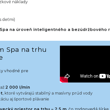
dzkové náklady
s deťmi)
Spa na úroveň inteligentného a bezúdržbového r
im Spa na trhu
e
y vhodné pre
 až
2 000 l/min
et
, ktoré vytvárajú stabilný a masívny prúd vody
áciu aj športové plávanie
avecký priestor na trhu – 2,5 m
, čo zodpovedá šírke