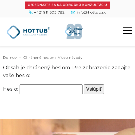
OBJEDNAJTE SA NA ODBORNÚ KONZULTÁCIU
+421 911 603 782
info@hottub.sk
Domov
-
Chránené heslom: Video návody
Obsah je chránený heslom. Pre zobrazenie zadajte
vaše heslo:
Heslo: