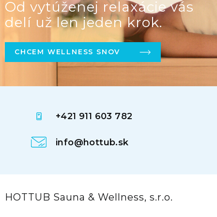
Od vytúženej relaxácie vás
delí už len jeden krok.
CHCEM WELLNESS SNOV
+421 911 603 782
info@hottub.sk
HOTTUB Sauna & Wellness, s.r.o.