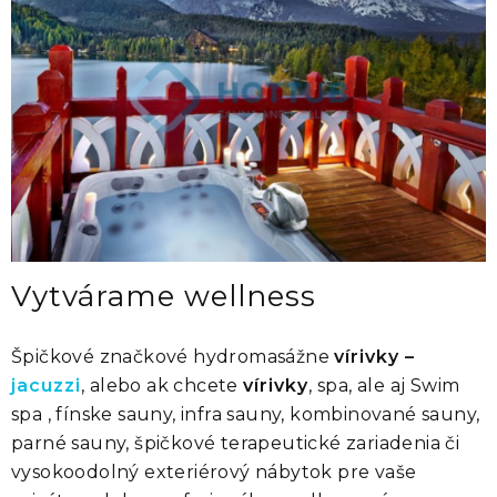
Vytvárame wellness
Špičkové značkové hydromasážne
vírivky –
jacuzzi
, alebo ak chcete
vírivky
, spa, ale aj Swim
spa , fínske sauny, infra sauny, kombinované sauny,
parné sauny, špičkové terapeutické zariadenia či
vysokoodolný exteriérový nábytok pre vaše