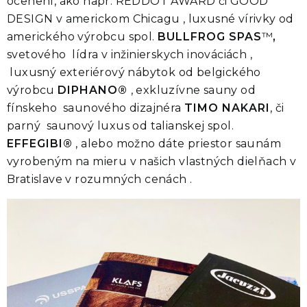
ocenení, ako napr. REDDOT AWARD či GOOD
DESIGN v americkom Chicagu , luxusné vírivky od
amerického výrobcu spol.
BULLFROG SPAS
™
,
svetového lídra v inžinierskych inováciách ,
luxusný exteriérový nábytok od belgického
výrobcu
DIPHANO®
, exkluzívne sauny od
fínskeho saunového dizajnéra
TIMO NAKARI
, či
parný saunový luxus od talianskej spol.
EFFEGIBI®
, alebo možno dáte priestor saunám
vyrobeným na mieru v našich vlastných dielňach v
Bratislave v rozumných cenách .