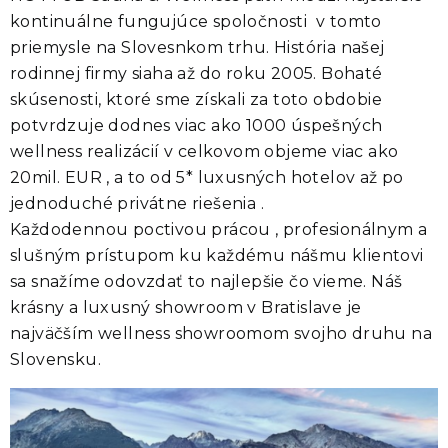
kontinuálne fungujúce spoločnosti v tomto
priemysle na Slovesnkom trhu. História našej
rodinnej firmy siaha až do roku 2005. Bohaté
skúsenosti, ktoré sme získali za toto obdobie
potvrdzuje dodnes viac ako 1000 úspešných
wellness realizácií v celkovom objeme viac ako
20mil. EUR , a to od 5* luxusných hotelov až po
jednoduché privátne riešenia .
Každodennou poctivou prácou , profesionálnym a
slušným prístupom ku každému nášmu klientovi
sa snažíme odovzdať to najlepšie čo vieme. Náš
krásny a luxusný showroom v Bratislave je
najväčším wellness showroomom svojho druhu na
Slovensku.