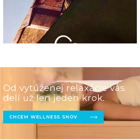
Od vytúženej relaxácie vás
delí už len jeden krok.
CHCEM WELLNESS SNOV