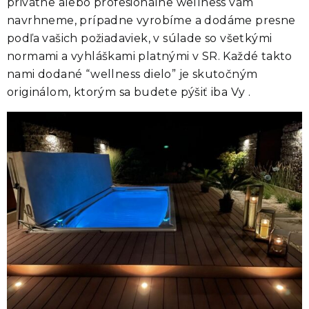
privátne alebo profesionálne wellness vám
navrhneme, prípadne vyrobíme a dodáme presne
podľa vašich požiadaviek, v súlade so všetkými
normami a vyhláškami platnými v SR. Každé takto
nami dodané “wellness dielo” je skutočným
originálom, ktorým sa budete pýšiť iba Vy .