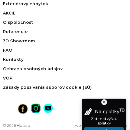
Exteriérový nábytok
AKCIE
O spoločnosti
Referencie
3D Showroom
FAQ
Kontakty
Ochrana osobných údajov
VOP
Zásady používania súborov cookie (EÚ)
×
Zistite si výšku
splátky
© 2026 Hottub
web na mieru
od vibration