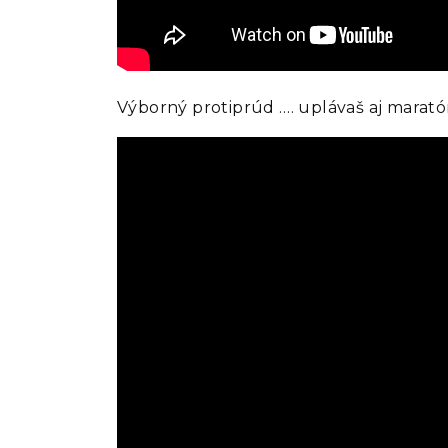
Výborný protiprúd …. uplávaš aj marat