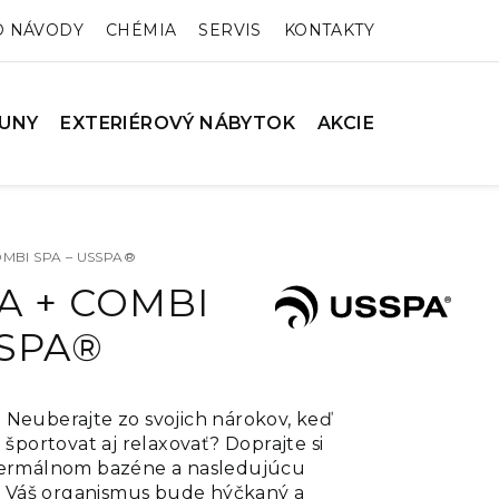
O NÁVODY
CHÉMIA
SERVIS
KONTAKTY
UNY
EXTERIÉROVÝ NÁBYTOK
AKCIE
OMBI SPA – USSPA®
A + COMBI
SSPA®
 Neuberajte zo svojich nárokov, keď
 športovat aj relaxovať? Doprajte si
 termálnom bazéne a nasledujúcu
e. Váš organismus bude hýčkaný a