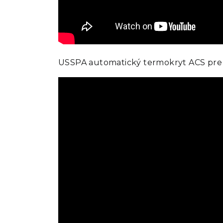
USSPA automatický termokryt ACS pr