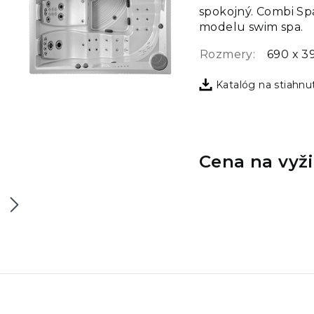
spokojný. Combi Sp
modelu swim spa.
Rozmery:
690 x 3
Katalóg na stiahnu
Cena na vyž