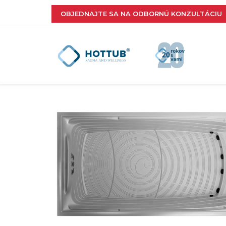
OBJEDNAJTE SA NA ODBORNÚ KONZULTÁCIU