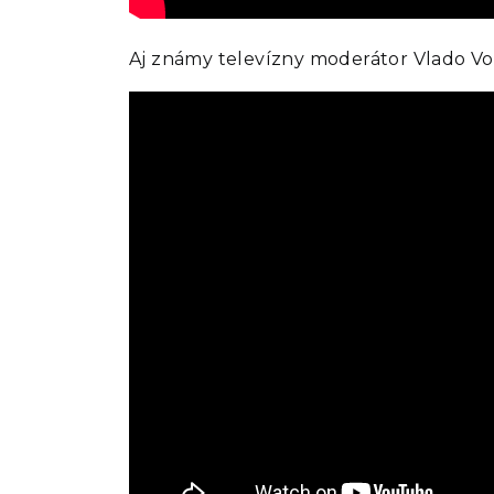
Aj známy televízny moderátor Vlado Voš