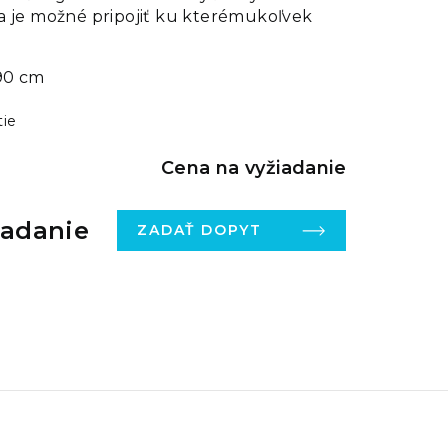
a je možné pripojiť ku kterémukoľvek
90 cm
tie
Cena na vyžiadanie
iadanie
ZADAŤ DOPYT