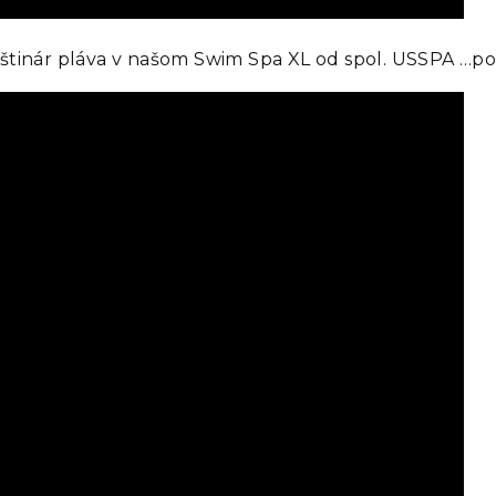
tinár pláva v našom Swim Spa XL od spol. USSPA …pozri