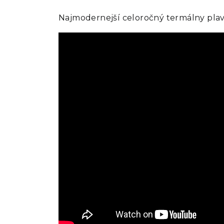
Najmodernejší celoročný termálny pl