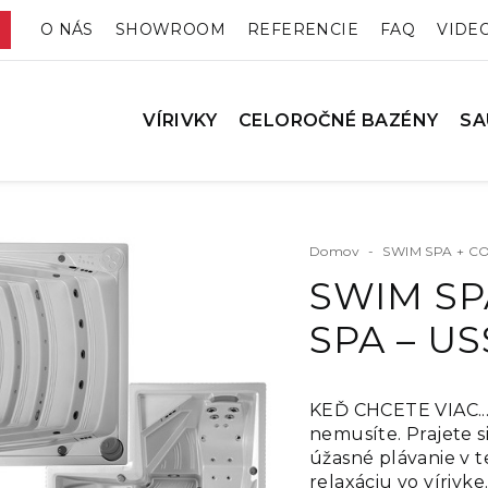
O NÁS
SHOWROOM
REFERENCIE
FAQ
VIDE
VÍRIVKY
CELOROČNÉ BAZÉNY
SA
Domov
-
SWIM SPA + C
SWIM SP
SPA – U
KEĎ CHCETE VIAC...
nemusíte. Prajete si
úžasné plávanie v
relaxáciu vo vírivk