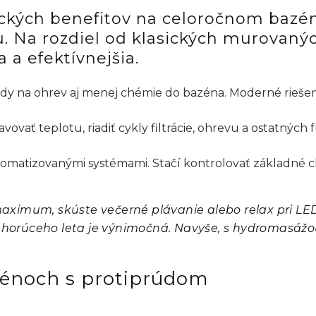
kých benefitov na celoročnom bazéne
. Na rozdiel od klasických murovaný
a efektívnejšia.
y na ohrev aj menej chémie do bazéna. Moderné riešeni
vať teplotu, riadiť cykly filtrácie, ohrevu a ostatných 
utomatizovanými systémami. Stačí kontrolovať základné 
maximum, skúste večerné plávanie alebo relax pri LED
 horúceho leta je výnimočná. Navyše, s hydromasážo
azénoch s protiprúdom