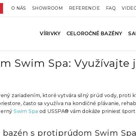
O NÁS
SHOWROOM
REFERENCIE
FAQ
VIDE
VÍRIVKY
CELOROČNÉ BAZÉNY
SA
om Swim Spa: Využívajte 
ný zariadením, ktoré vytvára silný prúd vody, proti
estore, často sa využíva na kondičné plávanie, rehabi
derný
Swim Spa
od USSPA® vám dokáže priniesť šport, 
ný bazén s protiprúdom Swim Sp