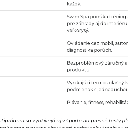
každý.
Swim Spa ponúka tréning a
pre záhrady aj do interiéru
veľkorysý.
Ovládanie cez mobil, autom
diagnostika porúch.
Bezproblémový záručný a p
produktu
Vynikajúci termoizolačný 
podmienok s jednoducho
Plávanie, fitness, rehabilit
otiprúdom sa využívajú aj v športe na presné testy p