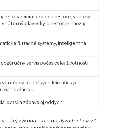
j relax v minimálnom priestore, vhodný
. Vnútorný plavecký priestor je naozaj
atické filtračné systémy, inteligentná
ozáručný servis počas celej životnosti
kryt určený do ťažkých klimatických
u manipuláciou
ácia, detská zábava aj oddych.
laveckej výkonnosti a analýzu techniky?