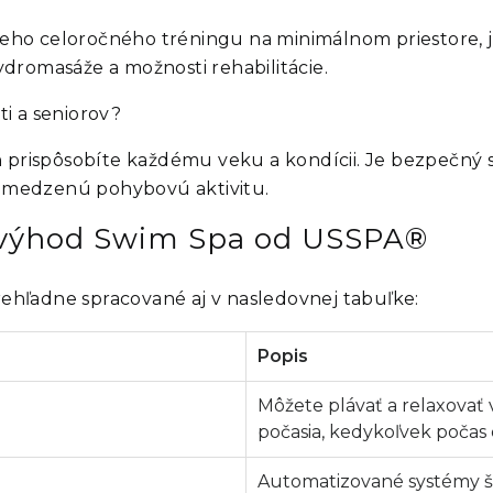
eho celoročného tréningu na minimálnom priestore, j
dromasáže a možnosti rehabilitácie.
i a seniorov?
én prispôsobíte každému veku a kondícii. Je bezpečný
 obmedzenú pohybovú aktivitu.
h výhod Swim Spa od USSPA®
ehľadne spracované aj v nasledovnej tabuľke:
Popis
Môžete plávať a relaxovať 
počasia, kedykoľvek počas 
Automatizované systémy šetr