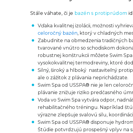
Stále váhate, či je
bazén s protiprúdom
id
Vďaka kvalitnej izolácii, možnosti vyhrie
celoročný bazén
, ktorý v chladných mes
Zabudnite na obmedzenia tradičných ba
tvarované vnútro so schodiskom dokonale
robustnej konštrukcii môžete Swim Spa 
vysokokvalitnej termodreviny, ktoré do
Silný, široký a hlboký nastaviteľný prot
ale o zážitok z plávania neprichádzate.
Swim Spa od USSPA® nie je len celoročný 
plávanie znižuje riziko predčasného úmr
Voda vo Swim Spa vytvára odpor, nadnáša 
rehabilitačného tréningu. Napríklad štú
výrazne zlepšuje svalovú silu, koordiná
Swim Spa od USSPA® disponuje hydromasá
Štúdie potvrdzujú prospešný vplyv na s