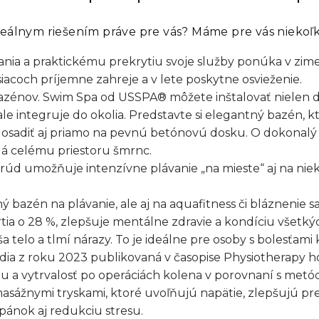
eálnym riešením práve pre vás? Máme pre vás niekoľk
vania a praktickému prekrytiu svoje služby ponúka v zime 
iacoch príjemne zahreje a v lete poskytne osvieženie.
zénov. Swim Spa od USSPA® môžete inštalovať nielen d
 integruje do okolia. Predstavte si elegantný bazén, k
osadiť aj priamo na pevnú betónovú dosku. O dokonalý 
dá celému priestoru šmrnc.
iprúd umožňuje intenzívne plávanie „na mieste“ aj na ni
bazén na plávanie, ale aj na aquafitness či bláznenie sa 
tia o 28 %, zlepšuje mentálne zdravie a kondíciu všetký
telo a tlmí nárazy. To je ideálne pre osoby s bolesťami 
dia z roku 2023 publikovaná v časopise Physiotherapy h
ciu a vytrvalosť po operáciách kolena v porovnaní s met
žnymi tryskami, ktoré uvoľňujú napätie, zlepšujú prekr
pánok aj redukciu stresu.