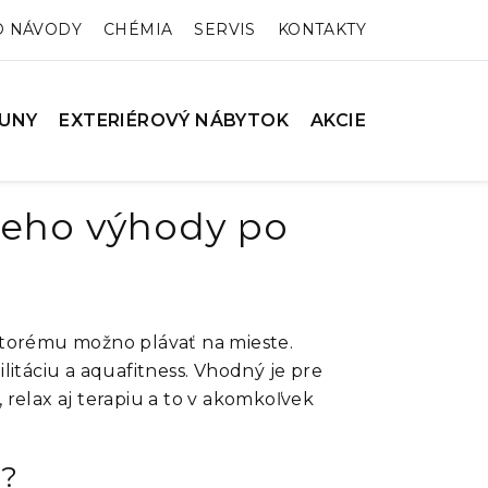
O NÁVODY
CHÉMIA
SERVIS
KONTAKTY
UNY
EXTERIÉROVÝ NÁBYTOK
AKCIE
jeho výhody po
 ktorému možno plávať na mieste.
litáciu a aquafitness. Vhodný je pre
relax aj terapiu a to v akomkoľvek
a?