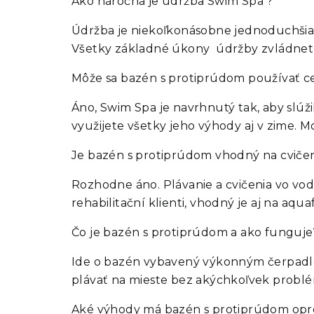
Ako náročná je údržba Swim Spa ?
Údržba je niekoľkonásobne jednoduchšia ak
Všetky základné úkony údržby zvládnete
Môže sa bazén s protiprúdom používať c
Áno, Swim Spa je navrhnutý tak, aby slúž
využijete všetky jeho výhody aj v zime.
Je bazén s protiprúdom vhodný na cvičeni
Rozhodne áno. Plávanie a cvičenia vo vod
rehabilitační klienti, vhodný je aj na aquaf
Čo je bazén s protiprúdom a ako funguje
Ide o bazén vybavený výkonným čerpadlov
plávať na mieste bez akýchkoľvek problé
Aké výhody má bazén s protiprúdom opr