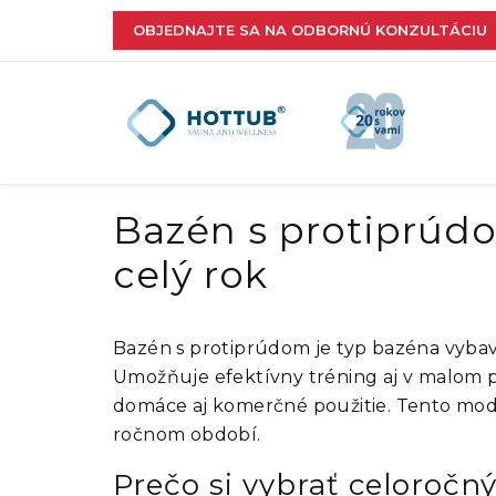
OBJEDNAJTE SA NA ODBORNÚ KONZULTÁCIU
Bazén s protiprúd
celý rok
Bazén s protiprúdom je typ bazéna vybave
Umožňuje efektívny tréning aj v malom pri
domáce aj komerčné použitie. Tento mo
ročnom období.
Prečo si vybrať celoroč