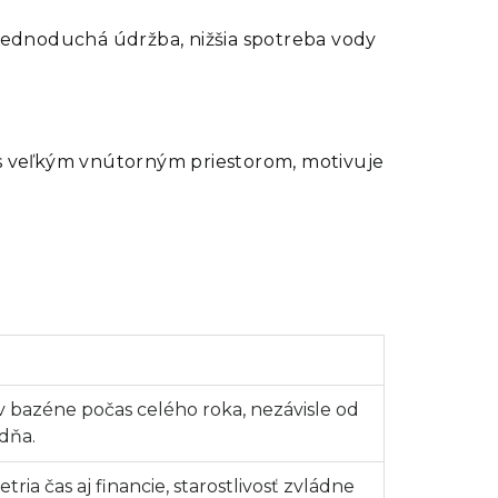
ednoduchá údržba, nižšia spotreba vody
 s veľkým vnútorným priestorom, motivuje
v bazéne počas celého roka, nezávisle od
dňa.
ia čas aj financie, starostlivosť zvládne