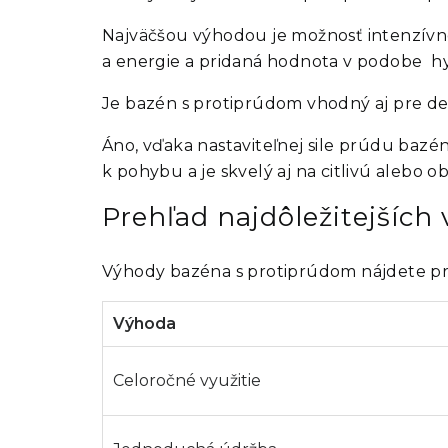
Najväčšou výhodou je možnosť intenzívn
a energie a pridaná hodnota v podobe hy
Je bazén s protiprúdom vhodný aj pre det
Áno, vďaka nastaviteľnej sile prúdu baz
k pohybu a je skvelý aj na citlivú alebo
Prehľad najdôležitejšíc
Výhody bazéna s protiprúdom nájdete pr
Výhoda
Celoročné využitie