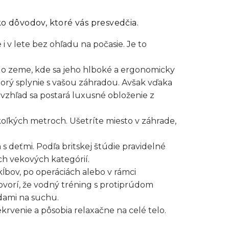
o dôvodov, ktoré vás presvedčia.
i v lete bez ohľadu na počasie. Je to
o zeme, kde sa jeho hlboké a ergonomicky
torý splynie s vašou záhradou. Avšak vďaka
vzhľad sa postará luxusné obloženie z
ekoľkých metroch. Ušetríte miesto v záhrade,
s deťmi. Podľa britskej štúdie pravidelné
ch vekových kategórií.
kĺbov, po operáciách alebo v rámci
ovorí, že vodný tréning s protiprúdom
ódami na suchu.
venie a pôsobia relaxačne na celé telo.