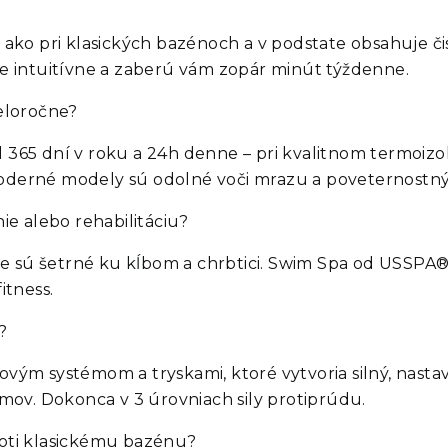
o pri klasických bazénoch a v podstate obsahuje čiste
 intuitívne a zaberú vám zopár minút týždenne.
eloročne?
il 365 dní v roku a 24h denne – pri kvalitnom termoi
 Moderné modely sú odolné voči mrazu a poveternost
e alebo rehabilitáciu?
e sú šetrné ku kĺbom a chrbtici. Swim Spa od USSPA® 
itness.
?
ým systémom a tryskami, ktoré vytvoria silný, nasta
mov. Dokonca v 3 úrovniach sily protiprúdu.
oti klasickému bazénu?