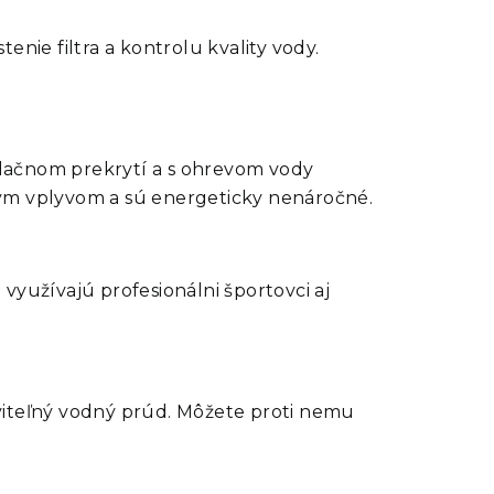
nie filtra a kontrolu kvality vody.
zolačnom prekrytí a s ohrevom vody
ným vplyvom a sú energeticky nenáročné.
využívajú profesionálni športovci aj
viteľný vodný prúd. Môžete proti nemu