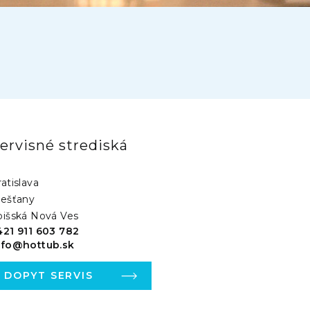
ervisné strediská
atislava
iešťany
pišská Nová Ves
421 911 603 782
nfo@hottub.sk
DOPYT SERVIS