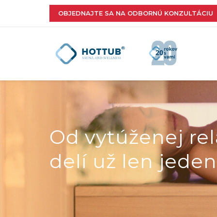
OBJEDNAJTE SA NA ODBORNÚ KONZULTÁCIU
Od vytúženej rel
delí už len jeden