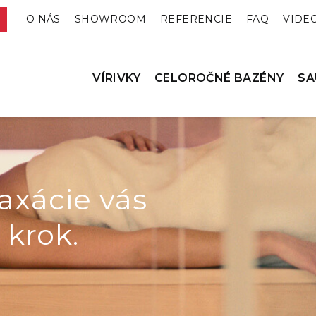
O NÁS
SHOWROOM
REFERENCIE
FAQ
VIDE
VÍRIVKY
CELOROČNÉ BAZÉNY
SA
axácie vás
 krok.