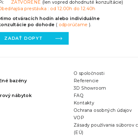
Pi:
ZATVORENÉ
(len vopred dohodnuté konzultácie)
Obedňajšia prestávka : od 12.00h do 12.40h
Mimo otváracích hodín alebo individuálne
konzultácie po dohode
(
odporúčame
).
ZADAŤ DOPYT
O spoločnosti
čné bazény
Referencie
3D Showroom
érový nábytok
FAQ
Kontakty
Ochrana osobných údajov
VOP
Zásady používania súborov 
(EÚ)