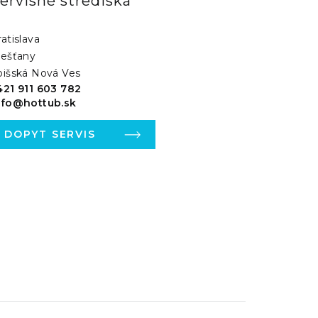
ervisné strediská
atislava
iešťany
pišská Nová Ves
421 911 603 782
nfo@hottub.sk
DOPYT SERVIS