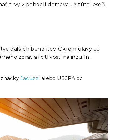
mať aj vy v pohodlí domova už túto jeseň.
žstve ďalších benefitov. Okrem úľavy od
eho zdravia i citlivosti na inzulín,
y značky
Jacuzzi
alebo USSPA od