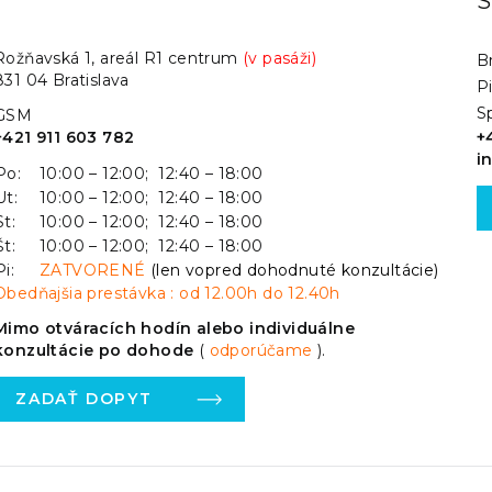
.
S
Rožňavská 1, areál R1 centrum
(v pasáži)
Br
831 04 Bratislava
P
S
GSM
+421 911 603 782
+
i
Po:
10:00 – 12:00; 12:40 – 18:00
Ut:
10:00 – 12:00; 12:40 – 18:00
St:
10:00 – 12:00; 12:40 – 18:00
Št:
10:00 – 12:00; 12:40 – 18:00
Pi:
ZATVORENÉ
(len vopred dohodnuté konzultácie)
Obedňajšia prestávka : od 12.00h do 12.40h
Mimo otváracích hodín alebo individuálne
konzultácie po dohode
(
odporúčame
).
ZADAŤ DOPYT