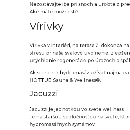
Nezostávajte iba pri snoch a urobte z pr
Aké máte možnosti?
Vírivky
Vírivka
v interiéri, na terase či dokonca 
stresu prináša svalové uvoľnenie, zlepšeni
urýchlenie regenerácie po úrazoch a spál
Ak si chcete hydromasáž užívať najmä na
HOTTUB Sauna & Wellness®.
Jacuzzi
Jacuzzi je jednotkou vo svete wellness.
Je najstaršou spoločnosťou na svete, ktorá
hydromasážnych systémov.