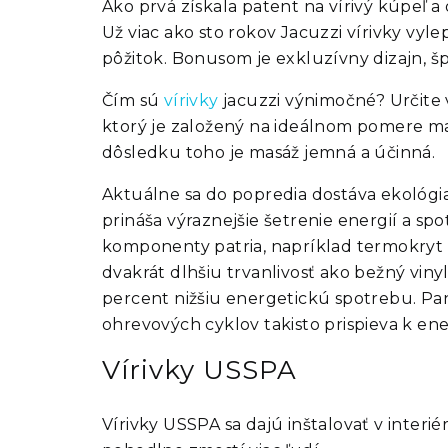
Ako prvá získala patent na vírivý kúpeľ a
Už viac ako sto rokov Jacuzzi vírivky vyle
pôžitok. Bonusom je exkluzívny dizajn, š
Čím sú
vírivky
jacuzzi výnimočné? Určite
ktorý je založený na ideálnom pomere m
dôsledku toho je masáž jemná a účinná.
Aktuálne sa do popredia dostáva ekológia
prináša výraznejšie šetrenie energií a sp
komponenty patria, napríklad termokryt 
dvakrát dlhšiu trvanlivosť ako bežný vinyl
percent nižšiu energetickú spotrebu. Pa
ohrevových cyklov takisto prispieva k ene
Vírivky USSPA
Vírivky USSPA sa dajú inštalovať v interi