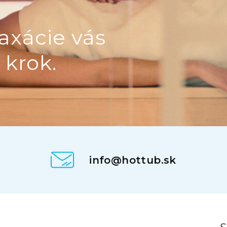
axácie vás
 krok.
info@hottub.sk