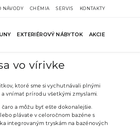
O NÁVODY
CHÉMIA
SERVIS
KONTAKTY
UNY
EXTERIÉROVÝ NÁBYTOK
AKCIE
sa vo vírivke
tkov, ktoré sme si vychutnávali plnými
a a vnímať prírodu všetkými zmyslami.
je čaro a môžu byť ešte dokonalejšie.
 Alebo plávate v celoročnom bazéne s
aka integrovaným tryskám na bazénových