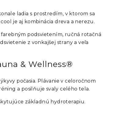
onale ladia s prostredím, v ktorom sa
cool je aj kombinácia dreva a nerezu.
 s farebným podsvietením, ručná rotačná
dsvietenie z vonkajšej strany a veľa
auna & Wellness®
výkyvy počasia. Plávanie v celoročnom
éning a posilňuje svaly celého tela.
oskytujúce základnú hydroterapiu.