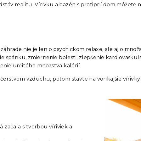
edstáv realitu. Vírivku a bazén s protiprúdom môžete 
na záhrade nie je len o psychickom relaxe, ale aj o mno
e spánku, zmiernenie bolesti, zlepšenie kardiovaskulárn
enie určitého množstva kalórií.
 čerstvom vzduchu, potom stavte na vonkajšie vírivk
 začala s tvorbou víriviek a