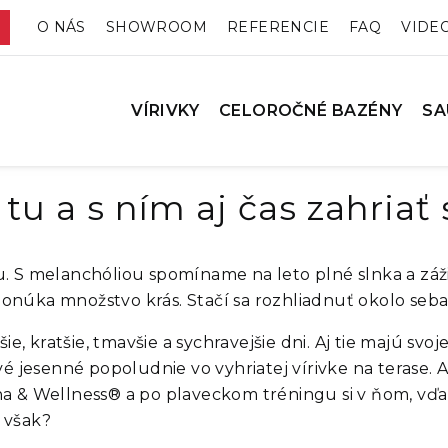
O NÁS
SHOWROOM
REFERENCIE
FAQ
VIDE
VÍRIVKY
CELOROČNÉ BAZÉNY
SA
u a s ním aj čas zahriať 
. S melanchóliou spomíname na leto plné slnka a záži
onúka množstvo krás. Stačí sa rozhliadnuť okolo seb
ie, kratšie, tmavšie a sychravejšie dni. Aj tie majú svo
vé jesenné popoludnie vo vyhriatej vírivke na terase.
 & Wellness® a po plaveckom tréningu si v ňom, vď
, však?