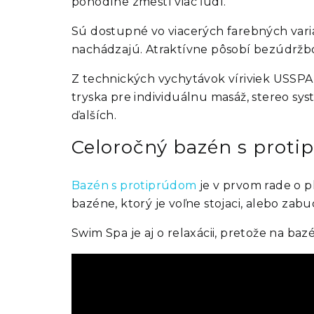
pohodlne zmestí viac ľudí.
Sú dostupné vo viacerých farebných varia
nachádzajú. Atraktívne pôsobí bezúdržbo
Z technických vychytávok víriviek USSPA
tryska pre individuálnu masáž, stereo syst
ďalších.
Celoročný bazén s prot
Bazén s protiprúdom
je v prvom rade o p
bazéne, ktorý je voľne stojaci, alebo zab
Swim Spa je aj o relaxácii, pretože na 