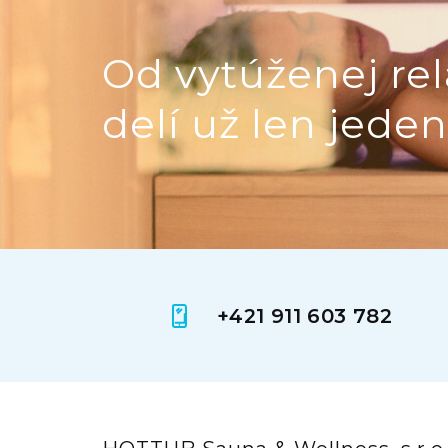
Od vytúženej rel
delí už len jeden
+421 911 603 782