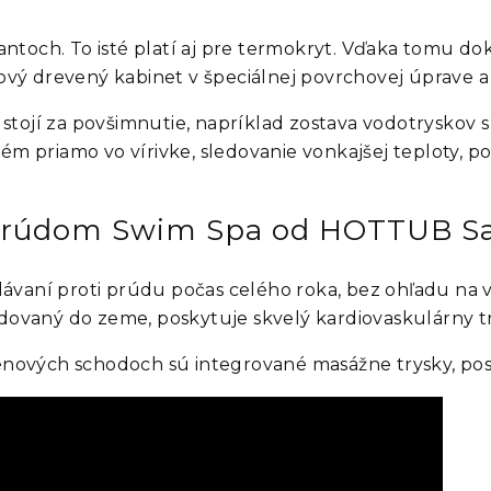
ntoch. To isté platí aj pre termokryt. Vďaka tomu dok
vý drevený kabinet v špeciálnej povrchovej úprave a 
 stojí za povšimnutie, napríklad zostava vodotryskov
ém priamo vo vírivke, sledovanie vonkajšej teploty, po
iprúdom Swim Spa od HOTTUB S
lávaní proti prúdu počas celého roka, bez ohľadu na 
udovaný do zeme, poskytuje skvelý kardiovaskulárny tr
bazénových schodoch sú integrované masážne trysky, p