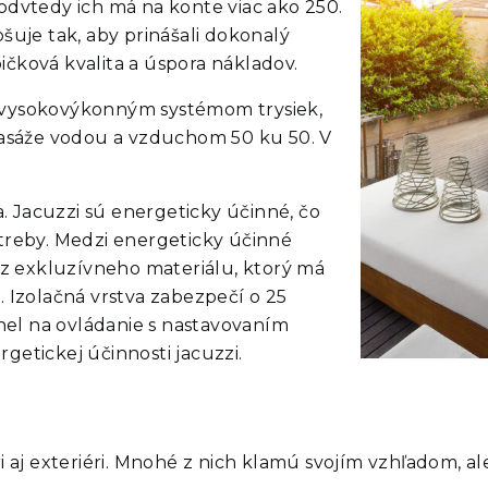
 odvtedy ich má na konte viac ako 250.
pšuje tak, aby prinášali dokonalý
pičková kvalita a úspora nákladov.
 vysokovýkonným systémom trysiek,
asáže vodou a vzduchom 50 ku 50. V
. Jacuzzi sú energeticky účinné, čo
otreby. Medzi energeticky účinné
z exkluzívneho materiálu, ktorý má
. Izolačná vrstva zabezpečí o 25
nel na ovládanie s nastavovaním
rgetickej účinnosti jacuzzi.
éri aj exteriéri. Mnohé z nich klamú svojím vzhľadom, 