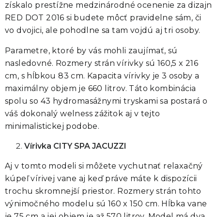
získalo prestížne medzinárodné ocenenie za dizajn
RED DOT 2016 si budete môcť pravidelne sám, či
vo dvojici, ale pohodlne sa tam vojdú aj tri osoby.
Parametre, ktoré by vás mohli zaujímať, sú
nasledovné.
Rozmery strán vírivky sú 160,5 x 216
cm, s hĺbkou 83 cm. Kapacita vírivky je 3 osoby a
maximálny objem je 660 litrov.
Táto kombinácia
spolu so 43 hydromasážnymi tryskami sa postará o
váš dokonalý welness zážitok aj v tejto
minimalistickej podobe.
Vírivka CITY SPA JACUZZI
Aj v tomto modeli si môžete vychutnať relaxačný
kúpeľ vírivej vane aj keď práve máte k dispozícii
trochu skromnejší priestor.
Rozmery strán tohto
výnimočného modelu sú 160 x 150 cm. Hĺbka vane
je 75 cm a jej objem je až 570 litrov. Model má dva