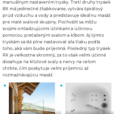
manuálnym nastavením trysky.
Tretí druhy trysiek
BX
má jedinečné žliabkovanie, vytvára špirálový
prúd vzduchu a vody a
predstavuje ideálnu masáž
pre malé svalové skupiny.
Pochváliť sa môžu
svojimi omladzujúcimi účinkami a účinnou
pomocou preťaženým svalom a kĺbom. Aj týmto
tryskám sa dá plne nastavovať sila tlaku podľa
toho, aká vám bude príjemná.
Posledný typ trysiek
RX
je veľkostne skromný, za to však veľmi účinné
dosahuje na
kľúčové svaly a nervy na celom
chrbte, čím poskytuje veľmi príjemnú až
rozmaznávajúcu masáž.