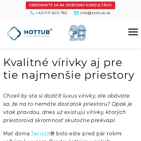
OBJEDNAJTE SA NA ODBORNÚ KONZULTÁCIU
+421 911 603 782
info@hottub.sk
Kvalitné vírivky aj pre
tie najmenšie priestory
Chceli by ste si dožičiť luxus vírivky, ale obávate
sa, že na to nemáte dostatok priestoru? Opak je
však pravdou, dnes už existujú vírivky, ktorých
priestorová skromnosť skutočne prekvapí.
Mať doma
Jacuzzi
® bolo ešte pred pár rokmi