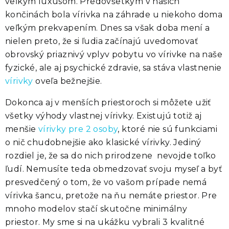
veľkým luxusom. Predovšetkým v našich
končinách bola
vírivka
na záhrade u niekoho doma
veľkým prekvapením. Dnes sa však doba mení a
nielen preto, že si ľudia začínajú uvedomovať
obrovský priaznivý vplyv pobytu vo vírivke na naše
fyzické, ale aj psychické zdravie, sa stáva vlastnenie
vírivky
oveľa bežnejšie.
Dokonca aj v menších priestoroch si môžete užiť
všetky výhody vlastnej vírivky. Existujú totiž aj
menšie
vírivky pre 2 osoby
,
ktoré nie sú funkciami
o nič chudobnejšie ako klasické vírivky. Jediný
rozdiel je, že sa do nich prirodzene nevojde toľko
ľudí. Nemusíte teda obmedzovať svoju myseľ a byť
presvedčený o tom, že vo vašom prípade nemá
vírivka šancu, pretože na ňu nemáte priestor. Pre
mnoho modelov stačí skutočne minimálny
priestor. My sme si na ukážku vybrali 3 kvalitné