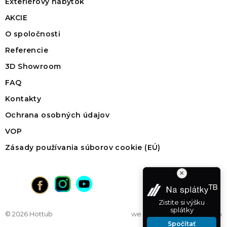
Exteriérový nábytok
AKCIE
O spoločnosti
Referencie
3D Showroom
FAQ
Kontakty
Ochrana osobných údajov
VOP
Zásady používania súborov cookie (EÚ)
×
Zistite si výšku
splátky
© 2026 Hottub
web na mieru
od vibration
Spočítať