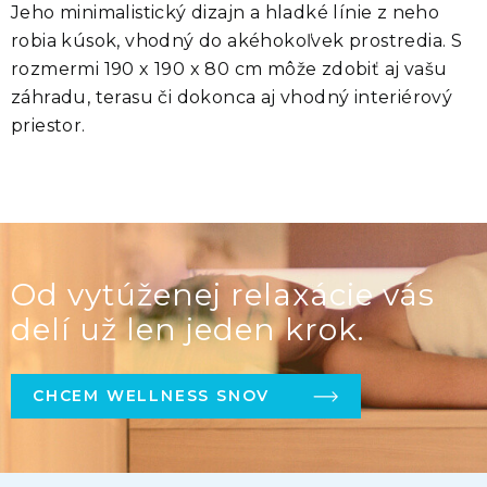
Jeho
minimalistický dizajn a hladké línie
z neho
robia kúsok,
vhodný do akéhokoľvek prostredia
. S
rozmermi 190 x 190 x 80 cm môže zdobiť aj vašu
záhradu, terasu či dokonca aj vhodný interiérový
priestor.
Od vytúženej relaxácie vás
delí už len jeden krok.
CHCEM WELLNESS SNOV