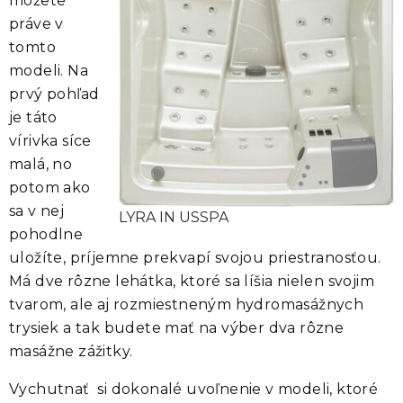
môžete
práve v
tomto
modeli.
Na
prvý pohľad
je táto
vírivka síce
malá, no
potom ako
sa v nej
LYRA IN USSPA
pohodlne
uložíte, príjemne prekvapí svojou priestranosťou
.
Má dve rôzne lehátka, ktoré sa líšia nielen svojim
tvarom, ale aj rozmiestneným hydromasážnych
trysiek a tak budete mať na výber dva rôzne
masážne zážitky.
Vychutnať si dokonalé uvoľnenie v modeli, ktoré