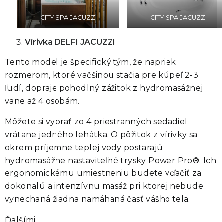
CITY SPA JACUZZI
CITY SPA JACUZZI
Vírivka DELFI JACUZZI
Tento model je špecifický tým, že napriek
rozmerom, ktoré väčšinou stačia pre kúpeľ 2-3
ľudí, dopraje
pohodlný zážitok z hydromasážnej
vane až 4 osobám.
Môžete si vybrať zo 4 priestranných sedadiel
vrátane jedného lehátka. O pôžitok z vírivky sa
okrem príjemne teplej vody postarajú
hydromasážne nastaviteľné trysky Power Pro®
. Ich
ergonomickému umiestneniu budete vďačiť za
dokonalú a intenzívnu masáž pri ktorej nebude
vynechaná žiadna namáhaná časť vášho tela.
Ďalšími