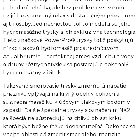
pohodlné lehátka, ale bez problémov si v ňom
užijú bezstarostný relax s dostatočným priestorom
aj tri osoby. Jedinečnosťou tohto modelu sú jeho
hydromasážne trysky a ich exkluzívna technológia.
Tieto značkové PowerPro® trysky totiž poskytujú
nízko tlakovú hydromasáž prostredníctvom
Aqualibrium™ – perfektnej zmesi vzduchu a vody.
4 druhy rôznych trysiek sa postarajú o dokonalý
hydromasážny zážitok.
Takzvané
smerovacie trysky
zmierňujú napätie,
priaznivo vplývajú na krvný obeh v bokoch a
sústredia
masáž ku kľúčovým tlakovým bodom v
zápästí.
Ďalšie špeciálne trysky s označením NX2
sa špeciálne
sústreďujú na citlivú oblasť krku
,
ktorá býva bežne ťažko dosiahnuteľná. Dokonca sa
v tejto oblasti dá zmeniť smer alebo intenzita