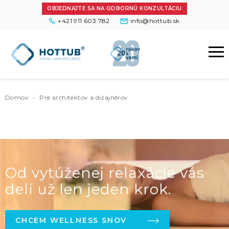
OBJEDNAJTE SA NA ODBORNÚ KONZULTÁCIU
+421 911 603 782
info@hottub.sk
Domov
-
Pre architektov a dizajnérov
Od vytúženej relaxácie vás
delí už len jeden krok.
CHCEM WELLNESS SNOV