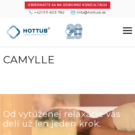
OBJEDNAJTE SA NA ODBORNÚ KONZULTÁCIU
+421 911 603 782
info@hottub.sk
CAMYLLE
Od vytúženej relaxácie vás
delí už len jeden krok.