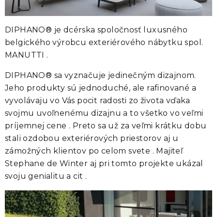
DIPHANO® je dcérska spoločnosť luxusného
belgického výrobcu exteriérového nábytku spol.
MANUTTI .
DIPHANO® sa vyznačuje jedinečným dizajnom.
Jeho produkty sú jednoduché, ale rafinované a
vyvolávaju vo Vás pocit radosti zo života vďaka
svojmu uvoľnenému dizajnu a to všetko vo veľmi
príjemnej cene . Preto sa už za veľmi krátku dobu
stali ozdobou exteriérových priestorov aj u
zámožných klientov po celom svete . Majiteľ
Stephane de Winter aj pri tomto projekte ukázal
svoju genialitu a cit .