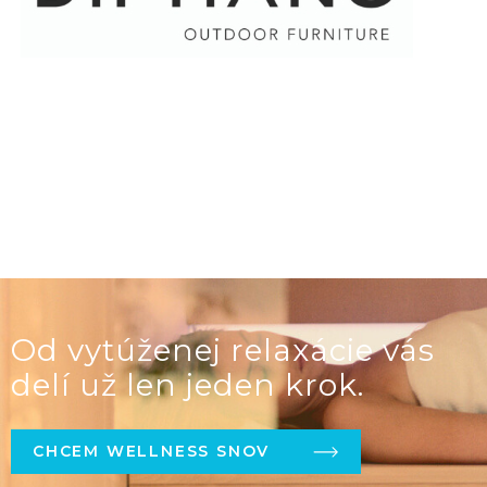
Od vytúženej relaxácie vás
delí už len jeden krok.
CHCEM WELLNESS SNOV