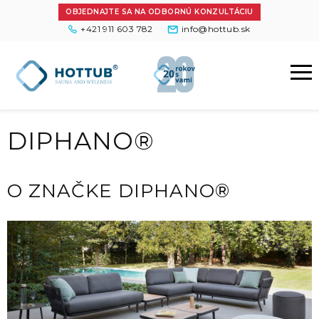
OBJEDNAJTE SA NA ODBORNÚ KONZULTÁCIU
+421 911 603 782
info@hottub.sk
DIPHANO®
O ZNAČKE DIPHANO®