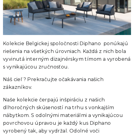
Kolekcie Belgickej spoločnosti Diphano ponúkajú
riešenia na všetkých úrovniach. Každá z nich bola
vyvinutá interným dizajnérskym tímom a vyrobená
s vynikajúcou zručnosťou.
Náš cieľ ? Prekračujte očakávania našich
zákazníkov.
Naše kolekcie čerpajú inšpiráciu z našich
dlhoročných skúseností na trhu s vonkajším
nábytkom. S odolnými materiálmi a vynikajúcou
povrchovou úpravou je každý kus Diphano
vyrobený tak, aby vydržal. Odolné voči