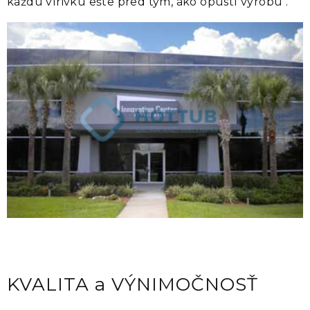
každú vírivku ešte pred tým, ako opustí výrobu .
KVALITA a VÝNIMOČNOSŤ