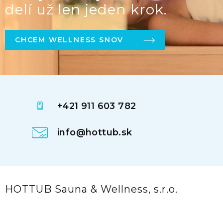
delí už len jeden krok.
CHCEM WELLNESS SNOV
+421 911 603 782
info@hottub.sk
HOTTUB Sauna & Wellness, s.r.o.