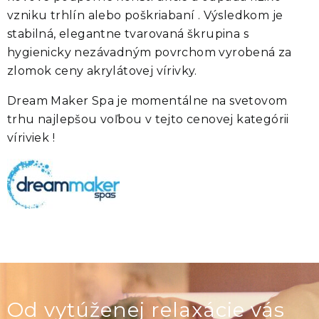
vzniku trhlín alebo poškriabaní . Výsledkom je
stabilná, elegantne tvarovaná škrupina s
hygienicky nezávadným povrchom vyrobená za
zlomok ceny akrylátovej vírivky.
Dream Maker Spa je momentálne na svetovom
trhu najlepšou voľbou v tejto cenovej kategórii
víriviek !
Od vytúženej relaxácie vás