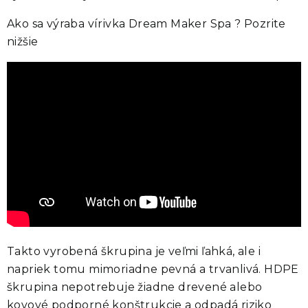
Ako sa výraba vírivka Dream Maker Spa ? Pozrite
nižšie
Takto vyrobená škrupina je veľmi ľahká, ale i
napriek tomu mimoriadne pevná a trvanlivá. HDPE
škrupina nepotrebuje žiadne drevené alebo
kovové podporné konštrukcie a odpadá riziko