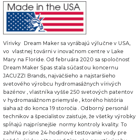
Vírivky Dream Maker sa vyrábajú výlučne v USA,
vo vlastnej továrni v inovačnom centre v Lake
Mary na Floride.
Od februára 2020 sa spoločnosť
Dream Maker Spas stala súčasťou koncernu
JACUZZI Brands,
najväčšieho a najstaršieho
svetového výrobcu hydromasážnych vírivých
bazénov , vlastníka vyšše 250 svetových patentov
v hydromasážnom priemysle , ktorého história
siaha až do konca 19 storočia . Odborný personál
technikov a špecialistov zaisťuje, že všetky výrobky
spĺňajú najprísnejšie normy kontroly kvality. To
zahŕňa prísne 24-hodinové testovanie vody pre