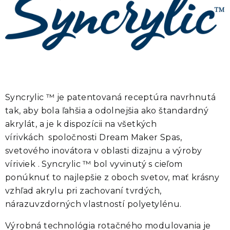
Syncrylic ™ je patentovaná receptúra navrhnutá
tak, aby bola ľahšia a odolnejšia ako štandardný
akrylát, a je k dispozícii na všetkých
vírivkách spoločnosti Dream Maker Spas,
svetového inovátora v oblasti dizajnu a výroby
víriviek . Syncrylic ™ bol vyvinutý s cieľom
ponúknuť to najlepšie z oboch svetov, mať krásny
vzhľad akrylu pri zachovaní tvrdých,
nárazuvzdorných vlastností polyetylénu.
Výrobná technológia rotačného modulovania je