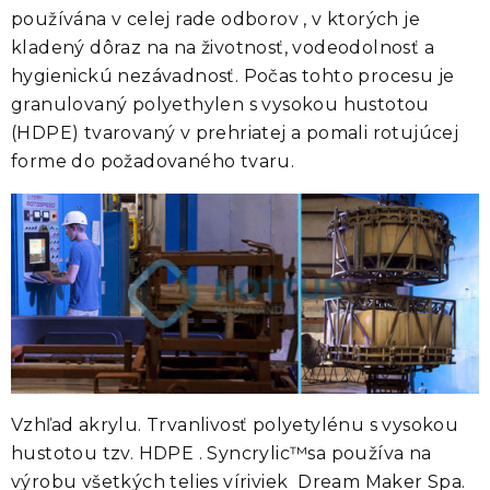
používána v celej rade odborov , v ktorých je
kladený dôraz na na životnosť, vodeodolnosť a
hygienickú nezávadnosť. Počas tohto procesu je
granulovaný polyethylen s vysokou hustotou
(HDPE) tvarovaný v prehriatej a pomali rotujúcej
forme do požadovaného tvaru.
Vzhľad akrylu. Trvanlivosť polyetylénu s vysokou
hustotou tzv. HDPE . Syncrylic™sa používa na
výrobu všetkých telies víriviek Dream Maker Spa.