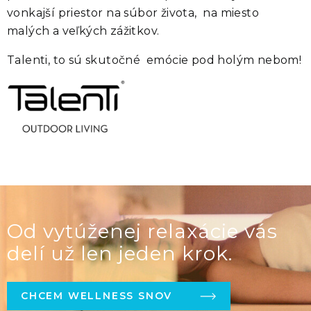
vonkajší priestor na súbor života, na miesto
malých a veľkých zážitkov.
Talenti, to sú skutočné emócie pod holým nebom!
Od vytúženej relaxácie vás
delí už len jeden krok.
CHCEM WELLNESS SNOV