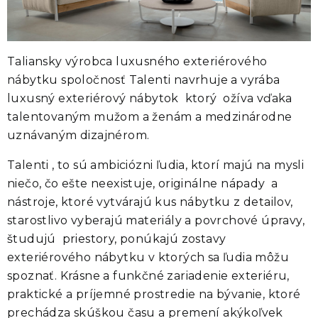
Taliansky výrobca luxusného exteriérového
nábytku spoločnosť Talenti navrhuje a vyrába
luxusný exteriérový nábytok ktorý ožíva vďaka
talentovaným mužom a ženám a medzinárodne
uznávaným dizajnérom.
Talenti , to sú ambiciózni ľudia, ktorí majú na mysli
niečo, čo ešte neexistuje, originálne nápady a
nástroje, ktoré vytvárajú kus nábytku z detailov,
starostlivo vyberajú materiály a povrchové úpravy,
študujú priestory, ponúkajú zostavy
exteriérového nábytku v ktorých sa ľudia môžu
spoznať. Krásne a funkčné zariadenie exteriéru,
praktické a príjemné prostredie na bývanie, ktoré
prechádza skúškou času a premení akýkoľvek