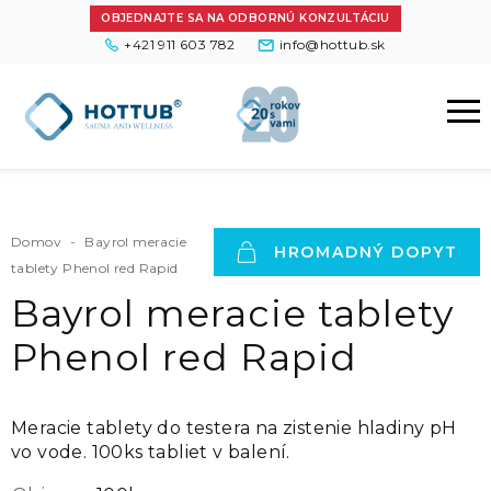
OBJEDNAJTE SA NA ODBORNÚ KONZULTÁCIU
+421 911 603 782
info@hottub.sk
Domov
-
Bayrol meracie
HROMADNÝ DOPYT
tablety Phenol red Rapid
Bayrol meracie tablety
Phenol red Rapid
Meracie tablety do testera na zistenie hladiny pH
vo vode. 100ks tabliet v balení.