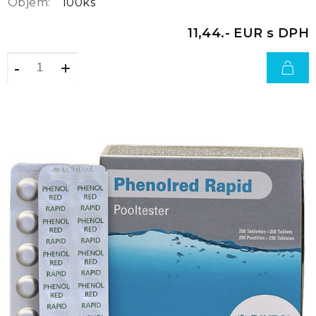
Objem:
100ks
11,44.- EUR s DPH
-
+