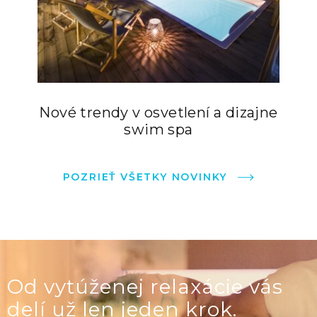
Nové trendy v osvetlení a dizajne
swim spa
POZRIEŤ VŠETKY NOVINKY
Od vytúženej relaxácie vás
delí už len jeden krok.