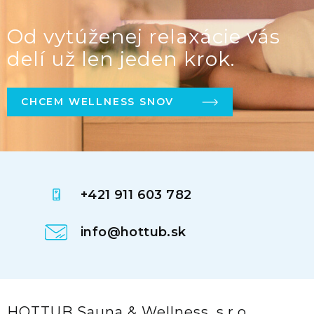
Od vytúženej relaxácie vás
delí už len jeden krok.
CHCEM WELLNESS SNOV
+421 911 603 782
info@hottub.sk
HOTTUB Sauna & Wellness, s.r.o.