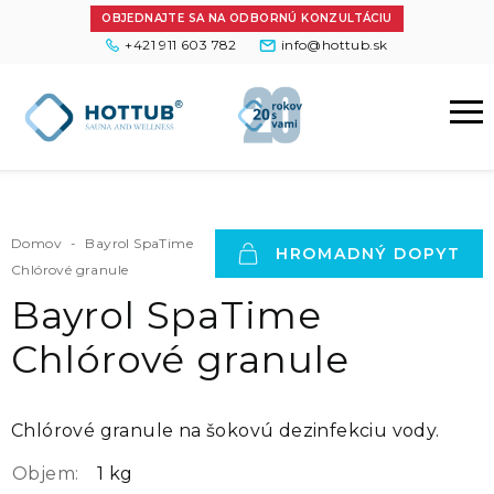
OBJEDNAJTE SA NA ODBORNÚ KONZULTÁCIU
+421 911 603 782
info@hottub.sk
Domov
-
Bayrol SpaTime
HROMADNÝ DOPYT
Chlórové granule
Bayrol SpaTime
Chlórové granule
Chlórové granule na šokovú dezinfekciu vody.
Objem:
1 kg