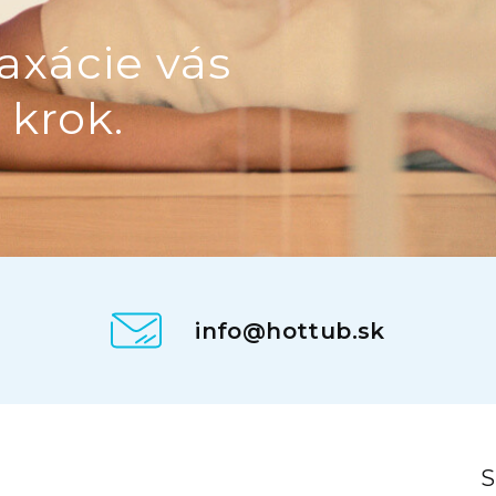
axácie vás
 krok.
info@hottub.sk
.
S