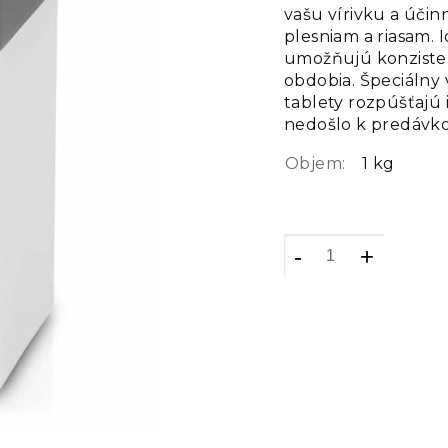
vašu vírivku a účin
plesniam a riasam. 
umožňujú konziste
obdobia. Špeciálny 
tablety rozpúšťajú 
nedošlo k predávko
Objem:
1 kg
-
+