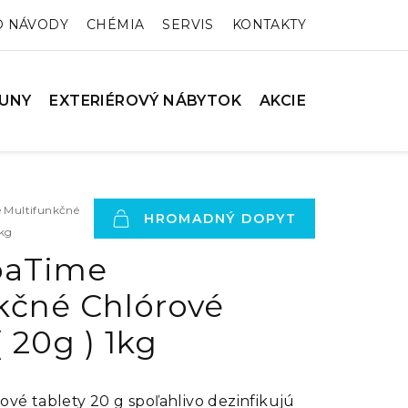
O NÁVODY
CHÉMIA
SERVIS
KONTAKTY
UNY
EXTERIÉROVÝ NÁBYTOK
AKCIE
 Multifunkčné
HROMADNÝ DOPYT
1kg
paTime
kčné Chlórové
( 20g ) 1kg
vé tablety 20 g spoľahlivo dezinfikujú