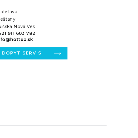
atislava
iešťany
pišská Nová Ves
421 911 603 782
nfo@hottub.sk
DOPYT SERVIS