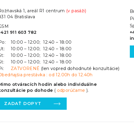
Rožňavská 1, areál R1 centrum
(v pasáži)
Br
831 04 Bratislava
P
S
GSM
+421 911 603 782
+
i
Po:
10:00 – 12:00; 12:40 – 18:00
Ut:
10:00 – 12:00; 12:40 – 18:00
St:
10:00 – 12:00; 12:40 – 18:00
Št:
10:00 – 12:00; 12:40 – 18:00
Pi:
ZATVORENÉ
(len vopred dohodnuté konzultácie)
Obedňajšia prestávka : od 12.00h do 12.40h
Mimo otváracích hodín alebo individuálne
konzultácie po dohode
(
odporúčame
).
ZADAŤ DOPYT