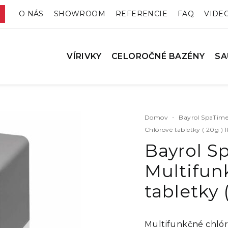
O NÁS
SHOWROOM
REFERENCIE
FAQ
VIDE
VÍRIVKY
CELOROČNÉ BAZÉNY
SA
Domov
-
Bayrol SpaTime
Chlórové tabletky ( 20g ) 
Bayrol S
Multifun
tabletky 
Multifunkčné chlóro