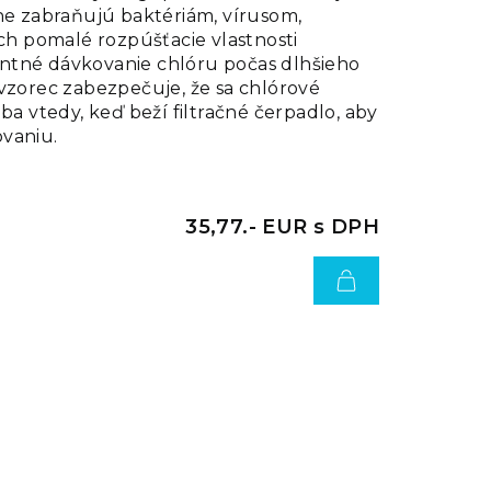
ne zabraňujú baktériám, vírusom,
Ich pomalé rozpúšťacie vlastnosti
ntné dávkovanie chlóru počas dlhšieho
vzorec zabezpečuje, že sa chlórové
iba vtedy, keď beží filtračné čerpadlo, aby
vaniu.
35,77.- EUR s DPH