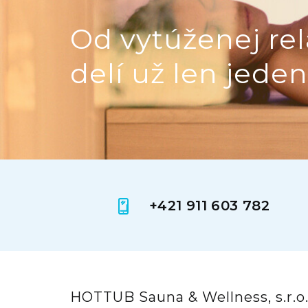
Od vytúženej rel
delí už len jeden
+421 911 603 782
HOTTUB Sauna & Wellness, s.r.o