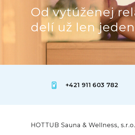
Od vytúženej rel
delí už len jeden
+421 911 603 782
HOTTUB Sauna & Wellness, s.r.o