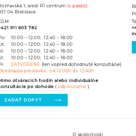
Rožňavská 1, areál R1 centrum
(v pasáži)
Br
831 04 Bratislava
P
S
GSM
+421 911 603 782
+
i
Po:
10:00 – 12:00; 12:40 – 18:00
Ut:
10:00 – 12:00; 12:40 – 18:00
St:
10:00 – 12:00; 12:40 – 18:00
Št:
10:00 – 12:00; 12:40 – 18:00
Pi:
ZATVORENÉ
(len vopred dohodnuté konzultácie)
Obedňajšia prestávka : od 12.00h do 12.40h
Mimo otváracích hodín alebo individuálne
konzultácie po dohode
(
odporúčame
).
ZADAŤ DOPYT
O spoločnosti