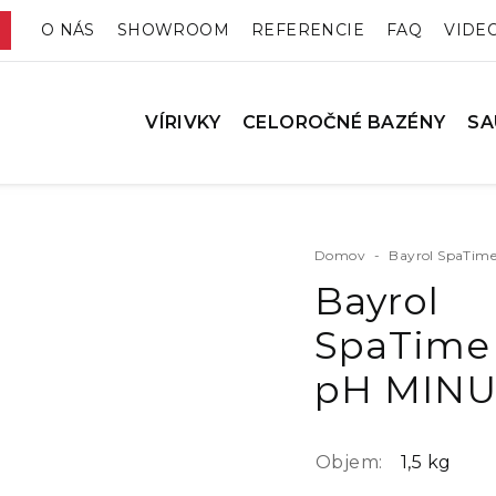
O NÁS
SHOWROOM
REFERENCIE
FAQ
VIDE
VÍRIVKY
CELOROČNÉ BAZÉNY
SA
Domov
-
Bayrol SpaTim
Bayrol
SpaTime
pH MINU
Objem:
1,5 kg