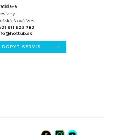
atislava
iešťany
pišská Nová Ves
421 911 603 782
nfo@hottub.sk
DOPYT SERVIS