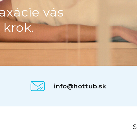
axácie vás
 krok.
info@hottub.sk
.
S