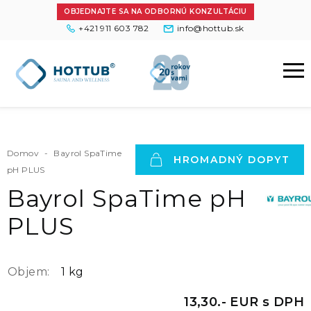
OBJEDNAJTE SA NA ODBORNÚ KONZULTÁCIU
+421 911 603 782
info@hottub.sk
Domov
-
Bayrol SpaTime
HROMADNÝ DOPYT
pH PLUS
Bayrol SpaTime pH
PLUS
Objem:
1 kg
13,30.- EUR s DPH