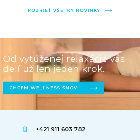
POZRIEŤ VŠETKY NOVINKY
Od vytúženej relaxácie vás
delí už len jeden krok.
CHCEM WELLNESS SNOV
+421 911 603 782