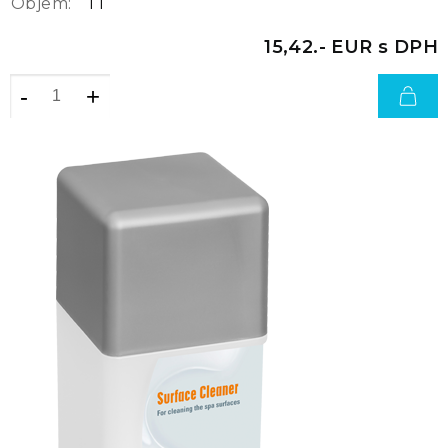
Objem:
1 l
15,42.- EUR s DPH
-
+