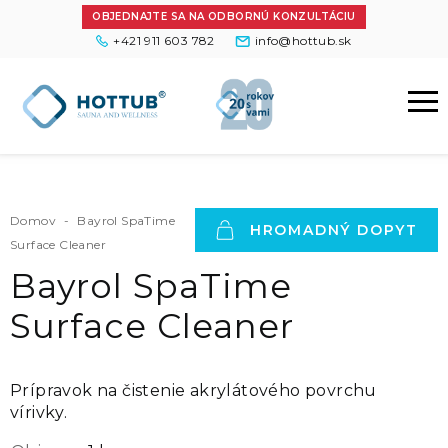
OBJEDNAJTE SA NA ODBORNÚ KONZULTÁCIU
+421 911 603 782
info@hottub.sk
Domov
-
Bayrol SpaTime
HROMADNÝ DOPYT
Surface Cleaner
Bayrol SpaTime
Surface Cleaner
Prípravok na čistenie akrylátového povrchu
vírivky.