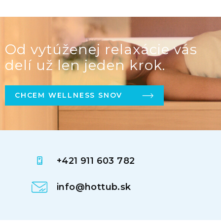
Od vytúženej relaxácie vás
delí už len jeden krok.
CHCEM WELLNESS SNOV
+421 911 603 782
info@hottub.sk