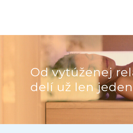
Od vytúženej rel
delí už len jeden