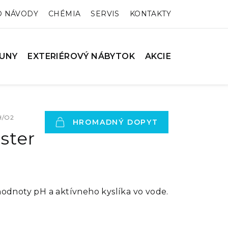
O NÁVODY
CHÉMIA
SERVIS
KONTAKTY
UNY
EXTERIÉROVÝ NÁBYTOK
AKCIE
pH/O2
HROMADNÝ DOPYT
ster
hodnoty pH a aktívneho kyslíka vo vode.