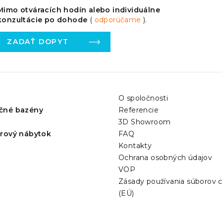
Mimo otváracích hodín alebo individuálne
konzultácie po dohode
(
odporúčame
).
ZADAŤ DOPYT
O spoločnosti
čné bazény
Referencie
3D Showroom
érový nábytok
FAQ
Kontakty
Ochrana osobných údajov
VOP
Zásady používania súborov 
(EÚ)