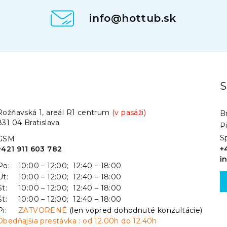
info@hottub.sk
.
S
Rožňavská 1, areál R1 centrum
(v pasáži)
Br
831 04 Bratislava
P
S
GSM
+421 911 603 782
+
i
Po:
10:00 – 12:00; 12:40 – 18:00
Ut:
10:00 – 12:00; 12:40 – 18:00
St:
10:00 – 12:00; 12:40 – 18:00
Št:
10:00 – 12:00; 12:40 – 18:00
Pi:
ZATVORENÉ
(len vopred dohodnuté konzultácie)
Obedňajšia prestávka : od 12.00h do 12.40h