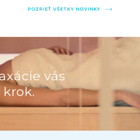
POZRIEŤ VŠETKY NOVINKY
axácie vás
 krok.