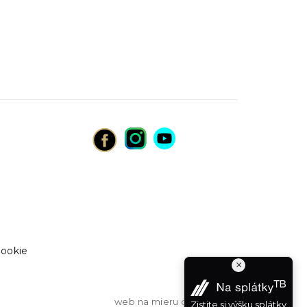
cookie
×
web na mieru
od vibration
Zistite si výšku splátky