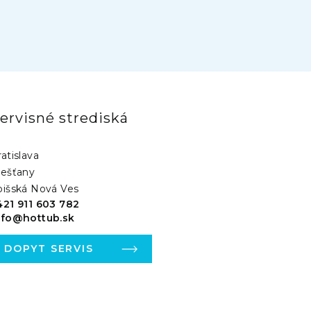
ervisné strediská
atislava
iešťany
pišská Nová Ves
421 911 603 782
nfo@hottub.sk
DOPYT SERVIS