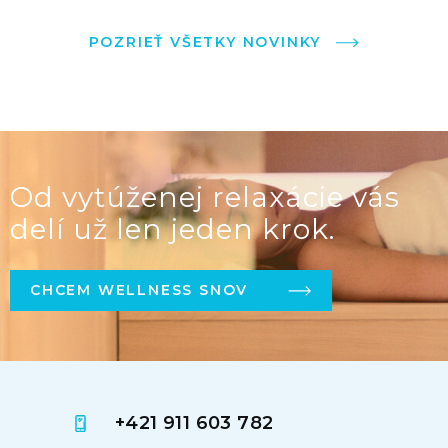
POZRIEŤ VŠETKY NOVINKY
Od vytúženej relaxácie vás
delí už len jeden krok.
CHCEM WELLNESS SNOV
+421 911 603 782