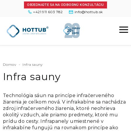
OBJEDNAJTE SA NA ODBORNÚ KONZULTÁCIU
+421 911 603 782
info@hottub.sk
Domov
-
Infra sauny
Infra sauny
Technológia sáun na princípe infračerveného
žiarenia je celkom nová. V infrakabíne sa nachádza
zdroj infračerveného žiarenia, ktoré neohrieva
okolitý vzduch, ale priamo predmety, ktoré mu
prídu do cesty. Infrapanely umiestnené v
infrakabíne fungujú na rovnakom princípe ako