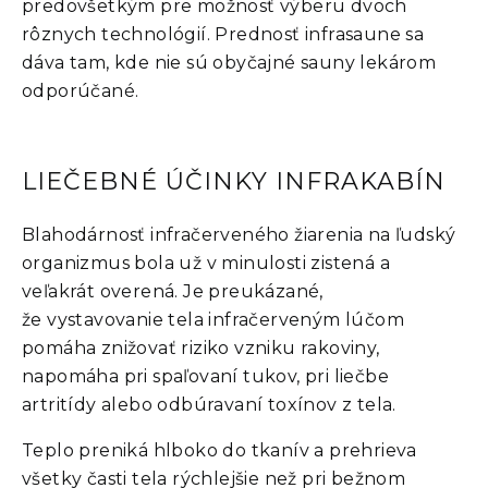
predovšetkým pre možnosť výberu dvoch
rôznych technológií. Prednosť infrasaune sa
dáva tam, kde nie sú obyčajné sauny lekárom
odporúčané.
LIEČEBNÉ ÚČINKY INFRAKABÍN
Blahodárnosť infračerveného žiarenia na ľudský
organizmus bola už v minulosti zistená a
veľakrát overená. Je preukázané,
že vystavovanie tela infračerveným lúčom
pomáha znižovať riziko vzniku rakoviny,
napomáha pri spaľovaní tukov, pri liečbe
artritídy alebo odbúravaní toxínov z tela.
Teplo preniká hlboko do tkanív a prehrieva
všetky časti tela rýchlejšie než pri bežnom