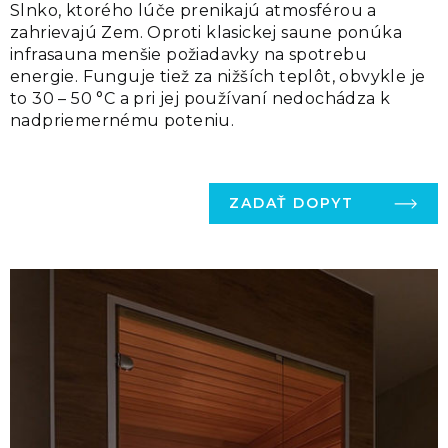
Slnko, ktorého lúče prenikajú atmosférou a
zahrievajú Zem. Oproti klasickej saune ponúka
infrasauna menšie požiadavky na spotrebu
energie. Funguje tiež za nižších teplôt, obvykle je
to 30 – 50 °C a pri jej používaní nedochádza k
nadpriemernému poteniu.
ZADAŤ DOPYT