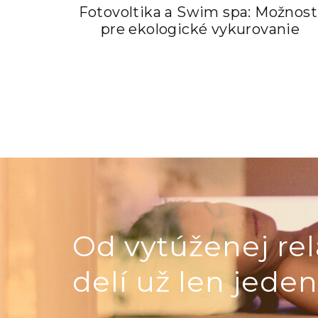
Fotovoltika a Swim spa: Možnost
pre ekologické vykurovanie
Od vytúženej rel
delí už len jeden