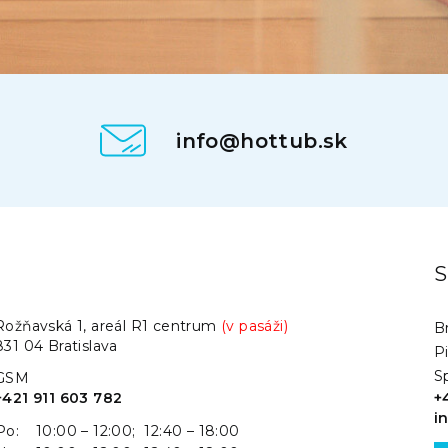
info@hottub.sk
.
S
Rožňavská 1, areál R1 centrum
(v pasáži)
Br
831 04 Bratislava
P
S
GSM
+421 911 603 782
+
i
Po:
10:00 – 12:00; 12:40 – 18:00