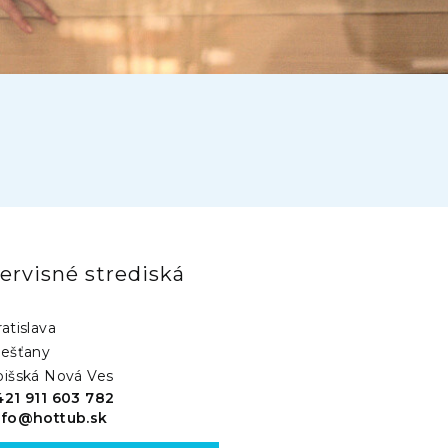
ervisné strediská
atislava
iešťany
pišská Nová Ves
421 911 603 782
nfo@hottub.sk