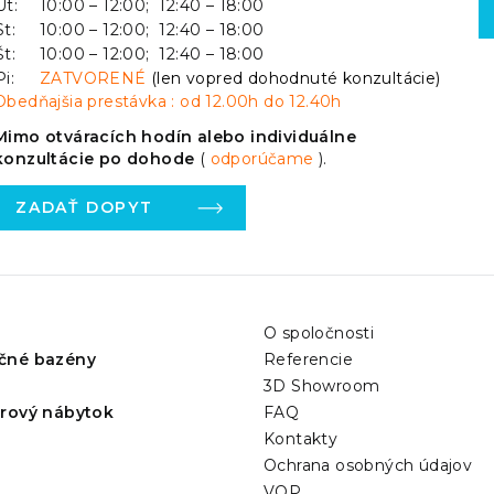
Ut:
10:00 – 12:00; 12:40 – 18:00
St:
10:00 – 12:00; 12:40 – 18:00
Št:
10:00 – 12:00; 12:40 – 18:00
Pi:
ZATVORENÉ
(len vopred dohodnuté konzultácie)
Obedňajšia prestávka : od 12.00h do 12.40h
Mimo otváracích hodín alebo individuálne
konzultácie po dohode
(
odporúčame
).
ZADAŤ DOPYT
O spoločnosti
čné bazény
Referencie
3D Showroom
érový nábytok
FAQ
Kontakty
Ochrana osobných údajov
VOP