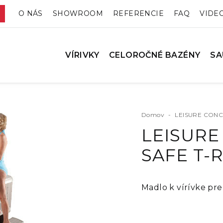
O NÁS
SHOWROOM
REFERENCIE
FAQ
VIDE
VÍRIVKY
CELOROČNÉ BAZÉNY
SA
Domov
-
LEISURE CONCE
LEISURE
SAFE T-R
Madlo k vírívke pre