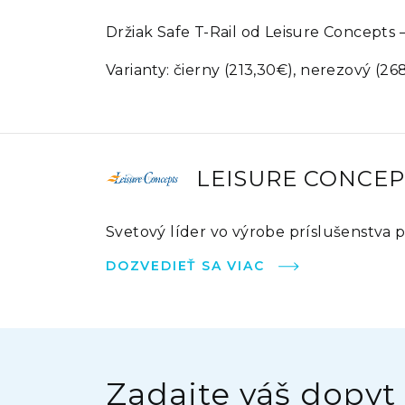
Držiak Safe T-Rail od Leisure Concepts
Varianty: čierny (213,30€), nerezový (26
LEISURE CONCE
Svetový líder vo výrobe príslušenstva 
DOZVEDIEŤ SA VIAC
Zadajte váš dopyt