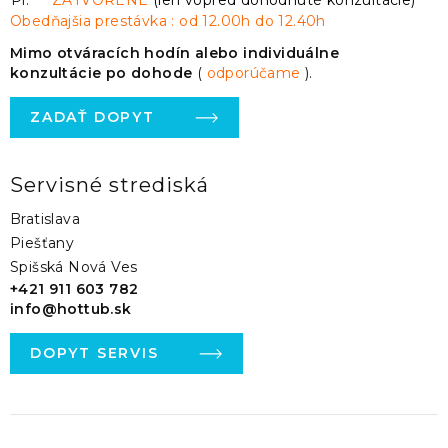
Pi:
ZATVORENÉ
(len vopred dohodnuté konzultácie)
Obedňajšia prestávka : od 12.00h do 12.40h
Mimo otváracích hodín alebo individuálne
konzultácie po dohode
(
odporúčame
).
ZADAŤ DOPYT
Servisné strediská
Bratislava
Piešťany
Spišská Nová Ves
+421 911 603 782
info@hottub.sk
DOPYT SERVIS