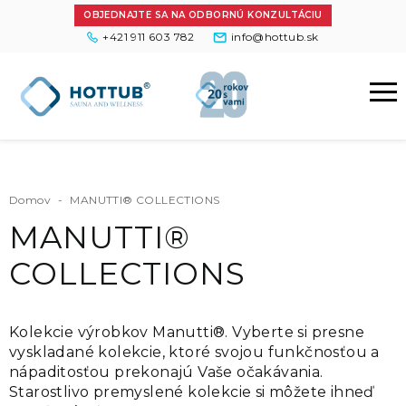
OBJEDNAJTE SA NA ODBORNÚ KONZULTÁCIU
+421 911 603 782
info@hottub.sk
Domov
-
MANUTTI® COLLECTIONS
MANUTTI®
COLLECTIONS
Kolekcie výrobkov Manutti®. Vyberte si presne
vyskladané kolekcie, ktoré svojou funkčnosťou a
nápaditosťou prekonajú Vaše očakávania.
Starostlivo premyslené kolekcie si môžete ihneď