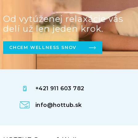
Od vytúženej relaxácie vás
delí už len jeden krok.
CHCEM WELLNESS SNOV
+421 911 603 782
info@hottub.sk