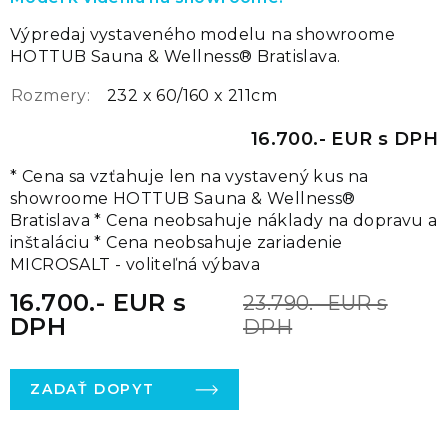
Výpredaj vystaveného modelu na showroome
HOTTUB Sauna & Wellness® Bratislava.
Rozmery:
232 x 60/160 x 211cm
16.700.- EUR s DPH
* Cena sa vzťahuje len na vystavený kus na
showroome HOTTUB Sauna & Wellness®
Bratislava * Cena neobsahuje náklady na dopravu a
inštaláciu * Cena neobsahuje zariadenie
MICROSALT - voliteľná výbava
16.700.- EUR s
23.790.- EUR s
DPH
DPH
ZADAŤ DOPYT