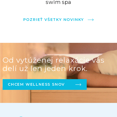
swim spa
POZRIEŤ VŠETKY NOVINKY
Od vytúženej relaxácie vás
delí už len jeden krok.
CHCEM WELLNESS SNOV