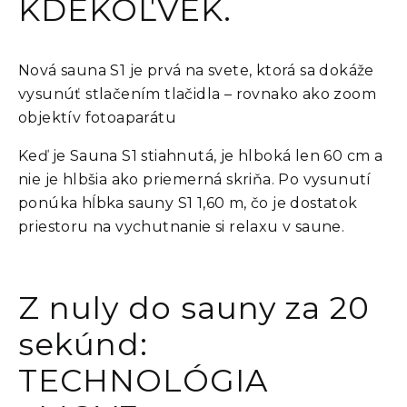
KDEKOĽVEK.
Nová sauna S1 je prvá na svete, ktorá sa dokáže
vysunúť stlačením tlačidla – rovnako ako zoom
objektív fotoaparátu
Keď je Sauna S1 stiahnutá, je hlboká len 60 cm a
nie je hlbšia ako priemerná skriňa. Po vysunutí
ponúka hĺbka sauny S1 1,60 m, čo je dostatok
priestoru na vychutnanie si relaxu v saune.
Z nuly do sauny za 20
sekúnd:
TECHNOLÓGIA