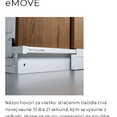
eMOVE
Názov hovorí za všetko: stlačením tlačidla trvá
novej saune S1 iba 21 sekúnd, kým sa vysunie z
veľkosti skrine na saunu pripravenú na použitie.