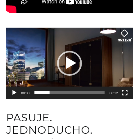
Video
prehrávač
00:00
00:12
PASUJE.
JEDNODUCHO.