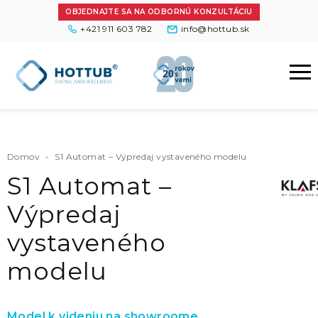
OBJEDNAJTE SA NA ODBORNÚ KONZULTÁCIU
+421 911 603 782
info@hottub.sk
Domov
-
S1 Automat – Výpredaj vystaveného modelu
S1 Automat –
Výpredaj
vystaveného
modelu
Model k videniu na showroome.