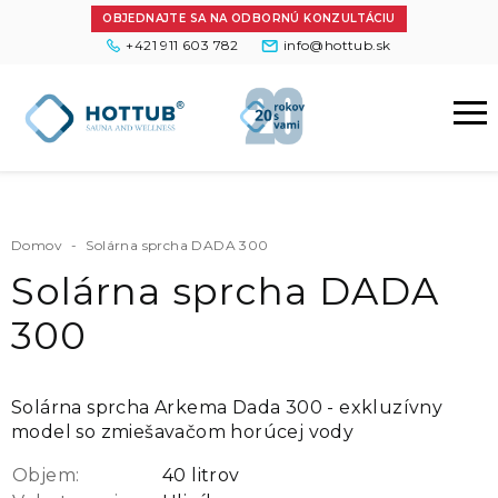
OBJEDNAJTE SA NA ODBORNÚ KONZULTÁCIU
+421 911 603 782
info@hottub.sk
Domov
-
Solárna sprcha DADA 300
Solárna sprcha DADA
300
Solárna sprcha Arkema Dada 300 - exkluzívny
model so zmiešavačom horúcej vody
Objem:
40 litrov