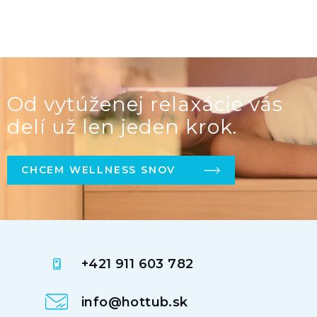
Od vytúženej relaxácie vás
delí už len jeden krok.
CHCEM WELLNESS SNOV
+421 911 603 782
info@hottub.sk