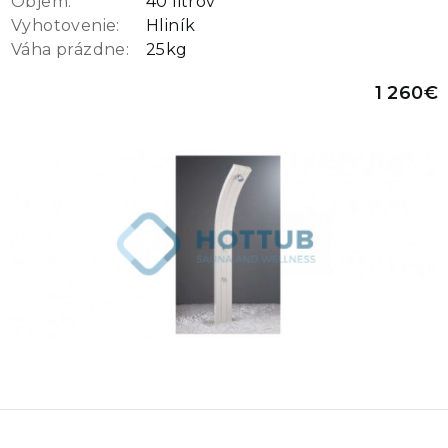
Objem:
40 litrov
Vyhotovenie:
Hliník
Váha prázdne:
25kg
1 260€