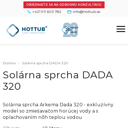
OBJEDNAJTE SA NA ODBORNÚ KONZULTÁCIU
+421 911 603 782
info@hottub.sk
Domov
-
Solárna sprcha DADA 320
Solárna sprcha DADA
320
Solárna sprcha Arkema Dada 320 - exkluzívny
model so zmiešavačom horúcej vody a s
oplachovaním nôh teplou vodou