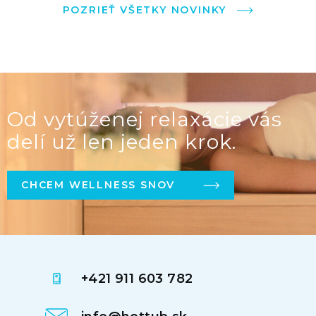
POZRIEŤ VŠETKY NOVINKY
Od vytúženej relaxácie vás
delí už len jeden krok.
CHCEM WELLNESS SNOV
+421 911 603 782