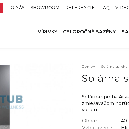
O NÁS
SHOWROOM
REFERENCIE
FAQ
VIDE
VÍRIVKY
CELOROČNÉ BAZÉNY
SA
Domov
-
Solárna sprch
Solárna 
Solárna sprcha Ark
zmiešavačom horúc
vodou
Objem:
40 
Vyhotovenie:
Hli