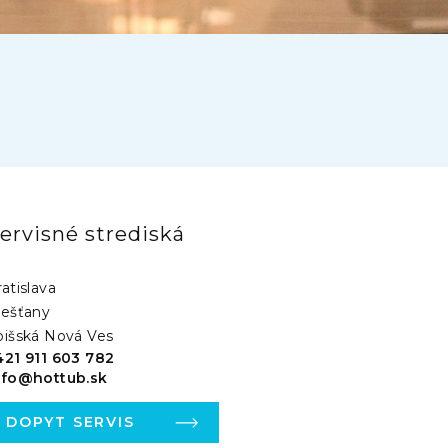
ervisné strediská
atislava
iešťany
pišská Nová Ves
421 911 603 782
nfo@hottub.sk
DOPYT SERVIS