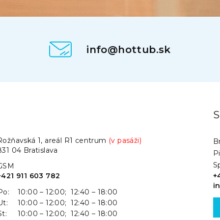
info@hottub.sk
.
S
Rožňavská 1, areál R1 centrum
(v pasáži)
Br
831 04 Bratislava
P
S
GSM
+421 911 603 782
+
i
Po:
10:00 – 12:00; 12:40 – 18:00
Ut:
10:00 – 12:00; 12:40 – 18:00
St:
10:00 – 12:00; 12:40 – 18:00