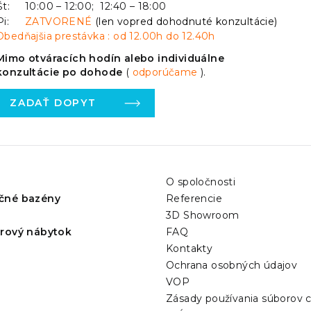
Št:
10:00 – 12:00; 12:40 – 18:00
Pi:
ZATVORENÉ
(len vopred dohodnuté konzultácie)
Obedňajšia prestávka : od 12.00h do 12.40h
Mimo otváracích hodín alebo individuálne
konzultácie po dohode
(
odporúčame
).
ZADAŤ DOPYT
O spoločnosti
čné bazény
Referencie
3D Showroom
érový nábytok
FAQ
Kontakty
Ochrana osobných údajov
VOP
Zásady používania súborov 