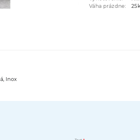
Váha prázdne:
25
á, Inox
Text