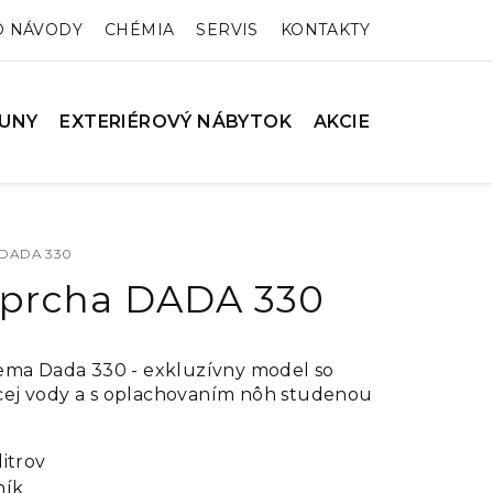
O NÁVODY
CHÉMIA
SERVIS
KONTAKTY
UNY
EXTERIÉROVÝ NÁBYTOK
AKCIE
a DADA 330
sprcha DADA 330
ema Dada 330 - exkluzívny model so
ej vody a s oplachovaním nôh studenou
litrov
ník