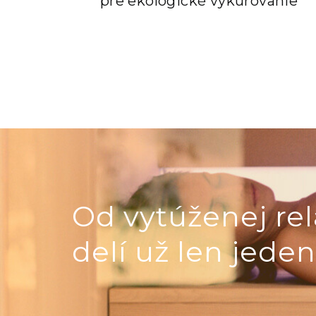
pre ekologické vykurovanie
Od vytúženej rel
delí už len jeden