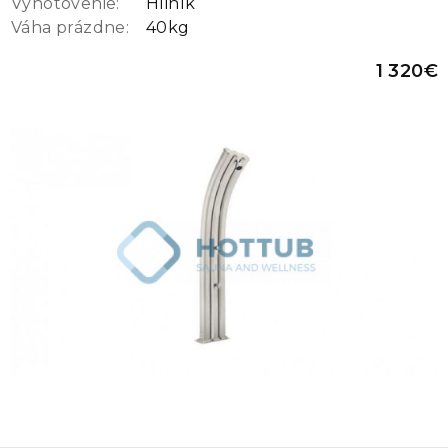
Vyhotovenie:
Hliník
Váha prázdne:
40kg
1 320€