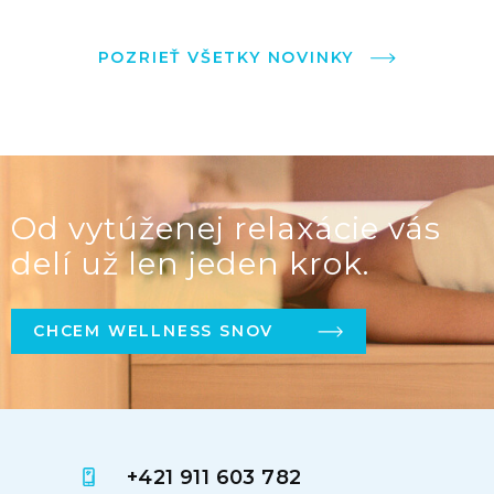
POZRIEŤ VŠETKY NOVINKY
Od vytúženej relaxácie vás
delí už len jeden krok.
CHCEM WELLNESS SNOV
+421 911 603 782