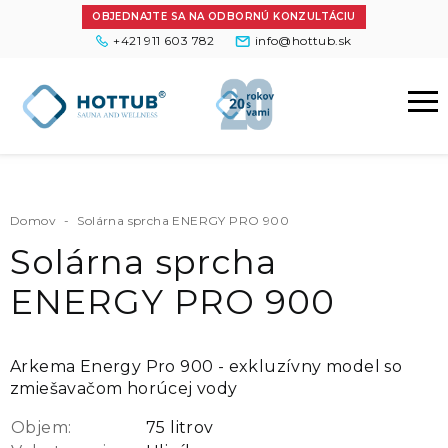
OBJEDNAJTE SA NA ODBORNÚ KONZULTÁCIU
+421 911 603 782
info@hottub.sk
Domov
-
Solárna sprcha ENERGY PRO 900
Solárna sprcha
ENERGY PRO 900
Arkema Energy Pro 900 - exkluzívny model so
zmiešavačom horúcej vody
Objem:
75 litrov