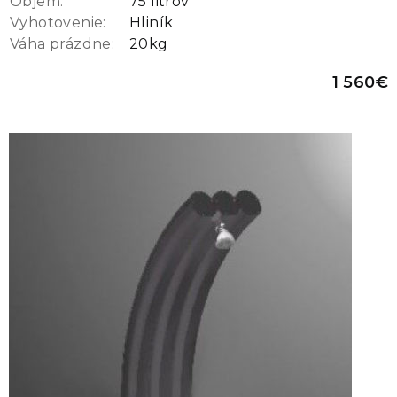
Objem:
75 litrov
Vyhotovenie:
Hliník
Váha prázdne:
20kg
1 560€