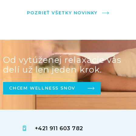
POZRIEŤ VŠETKY NOVINKY
Od vytúženej relaxácie vás
delí už len jeden krok.
CHCEM WELLNESS SNOV
+421 911 603 782