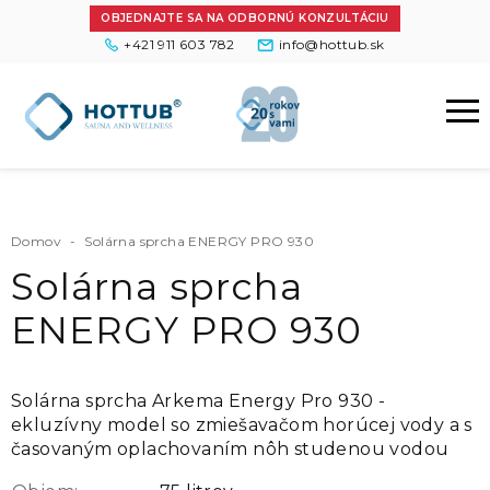
OBJEDNAJTE SA NA ODBORNÚ KONZULTÁCIU
+421 911 603 782
info@hottub.sk
Domov
-
Solárna sprcha ENERGY PRO 930
Solárna sprcha
ENERGY PRO 930
Solárna sprcha Arkema Energy Pro 930 -
ekluzívny model so zmiešavačom horúcej vody a s
časovaným oplachovaním nôh studenou vodou