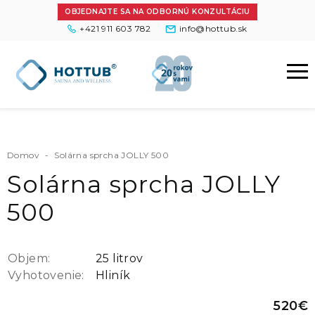
OBJEDNAJTE SA NA ODBORNÚ KONZULTÁCIU
+421 911 603 782
info@hottub.sk
Domov
-
Solárna sprcha JOLLY 500
Solárna sprcha JOLLY
500
Objem:
25 litrov
Vyhotovenie:
Hliník
520€