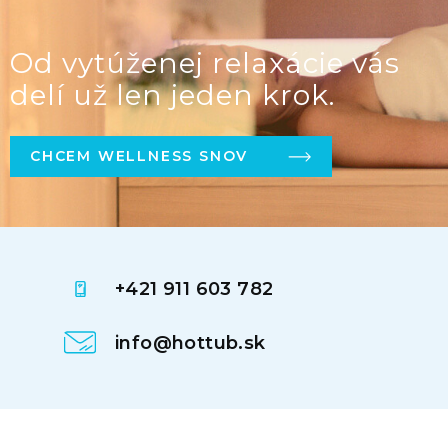
Od vytúženej relaxácie vás
delí už len jeden krok.
CHCEM WELLNESS SNOV
+421 911 603 782
info@hottub.sk