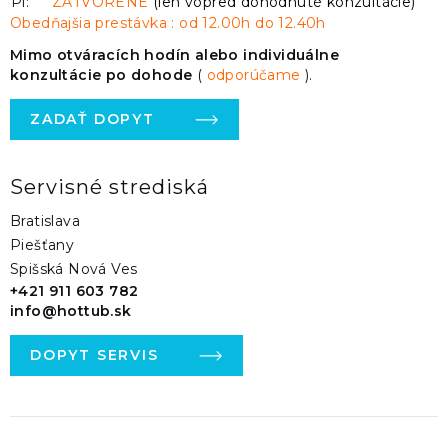
Pi:
ZATVORENÉ
(len vopred dohodnuté konzultácie)
Obedňajšia prestávka : od 12.00h do 12.40h
Mimo otváracích hodín alebo individuálne
konzultácie po dohode
(
odporúčame
).
ZADAŤ DOPYT
Servisné strediská
Bratislava
Piešťany
Spišská Nová Ves
+421 911 603 782
info@hottub.sk
DOPYT SERVIS