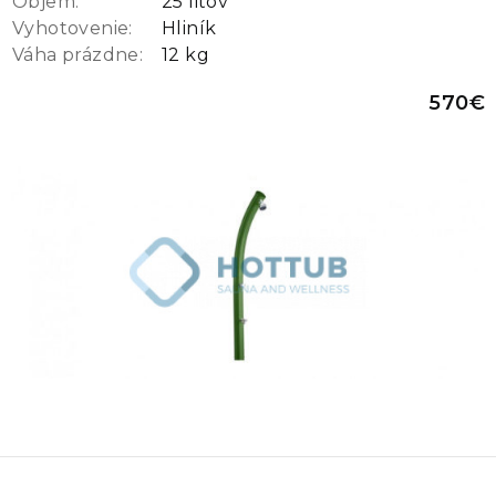
Objem:
25 litov
Vyhotovenie:
Hliník
Váha prázdne:
12 kg
570€