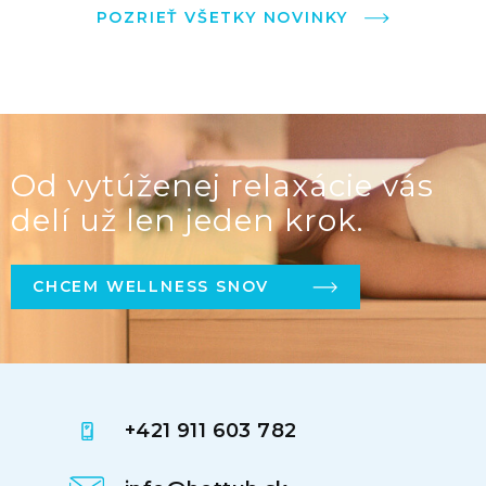
POZRIEŤ VŠETKY NOVINKY
Od vytúženej relaxácie vás
delí už len jeden krok.
CHCEM WELLNESS SNOV
+421 911 603 782