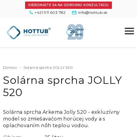
OBJEDNAJTE SA NA ODBORNÚ KONZULTÁCIU
+421 911 603 782
info@hottub.sk
Domov
-
Solárna sprcha JOLLY 520
Solárna sprcha JOLLY
520
Solárna sprcha Arkema Jolly 520 - exkluzívny
model so zmiešavačom horúcej vody a s
oplachovaním nôh teplou vodou.