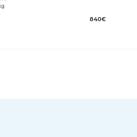
kg
840€