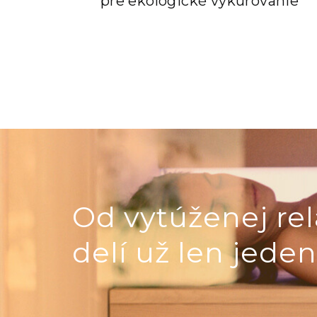
pre ekologické vykurovanie
Od vytúženej rel
delí už len jeden