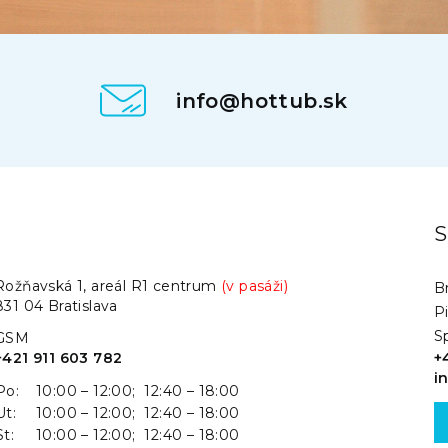
info@hottub.sk
.
S
Rožňavská 1, areál R1 centrum
(v pasáži)
Br
831 04 Bratislava
P
S
GSM
+421 911 603 782
+
i
Po:
10:00 – 12:00; 12:40 – 18:00
Ut:
10:00 – 12:00; 12:40 – 18:00
St:
10:00 – 12:00; 12:40 – 18:00