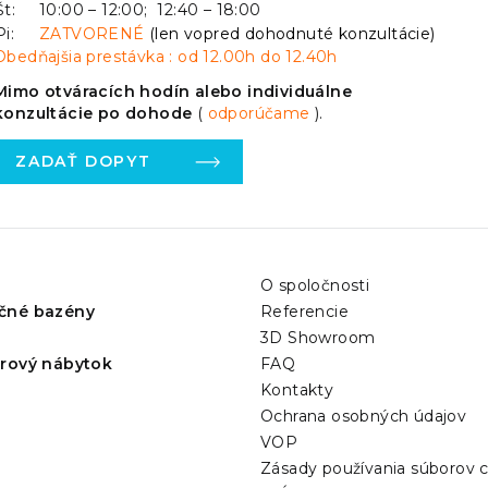
Št:
10:00 – 12:00; 12:40 – 18:00
Pi:
ZATVORENÉ
(len vopred dohodnuté konzultácie)
Obedňajšia prestávka : od 12.00h do 12.40h
Mimo otváracích hodín alebo individuálne
konzultácie po dohode
(
odporúčame
).
ZADAŤ DOPYT
O spoločnosti
čné bazény
Referencie
3D Showroom
érový nábytok
FAQ
Kontakty
Ochrana osobných údajov
VOP
Zásady používania súborov 