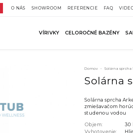
O NÁS
SHOWROOM
REFERENCIE
FAQ
VIDE
VÍRIVKY
CELOROČNÉ BAZÉNY
SA
Domov
-
Solárna sprcha
Solárna 
Solárna sprcha Ark
zmiešavačom horúc
studenou vodou
Objem:
30 
Vyhotovenie:
Hli