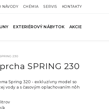
O NÁVODY
CHÉMIA
SERVIS
KONTAKTY
UNY
EXTERIÉROVÝ NÁBYTOK
AKCIE
 SPRING 230
sprcha SPRING 230
ema Spring 320 - exkluzívny model so
ej vody a s časovým oplachovaním nôh
litrov
ník