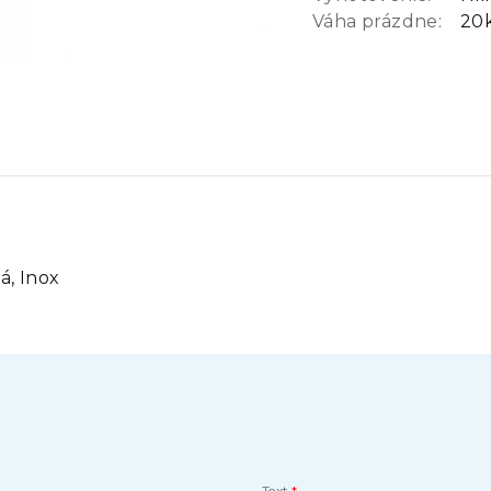
Váha prázdne:
20
á, Inox
Text