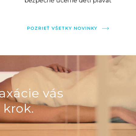
bezpečné učenie detí plávať
POZRIEŤ VŠETKY NOVINKY
axácie vás
 krok.