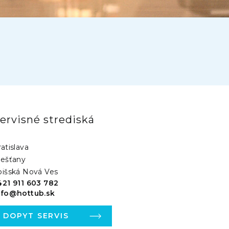
ervisné strediská
atislava
iešťany
pišská Nová Ves
421 911 603 782
nfo@hottub.sk
DOPYT SERVIS