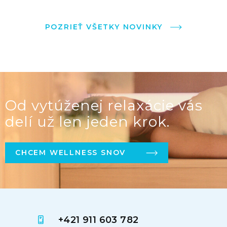
POZRIEŤ VŠETKY NOVINKY
Od vytúženej relaxácie vás
delí už len jeden krok.
CHCEM WELLNESS SNOV
+421 911 603 782