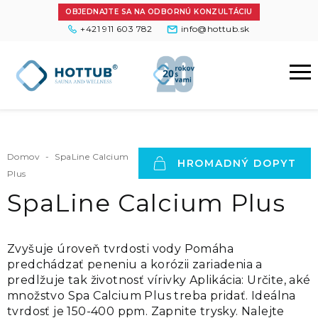
OBJEDNAJTE SA NA ODBORNÚ KONZULTÁCIU
+421 911 603 782
info@hottub.sk
Domov
-
SpaLine Calcium
HROMADNÝ DOPYT
Plus
SpaLine Calcium Plus
Zvyšuje úroveň tvrdosti vody Pomáha
predchádzať peneniu a korózii zariadenia a
predlžuje tak životnosť vírivky Aplikácia: Určite, aké
množstvo Spa Calcium Plus treba pridať. Ideálna
tvrdosť je 150-400 ppm. Zapnite trysky. Nalejte