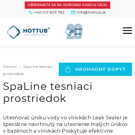
OBJEDNAJTE SA NA ODBORNÚ KONZULTÁCIU
+421 911 603 782
info@hottub.sk
Domov
-
SpaLine tesniaci
HROMADNÝ DOPYT
prostriedok
SpaLine tesniaci
prostriedok
Utesňovač úniku vody vo vírivkách Leak Sealer je
špeciálne navrhnutý na utesnenie malých únikov
v bazénoch a vírivkách Poskytuje efektívne