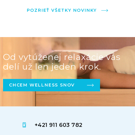
POZRIEŤ VŠETKY NOVINKY
Od vytúženej relaxácie vás
delí už len jeden krok.
CHCEM WELLNESS SNOV
+421 911 603 782