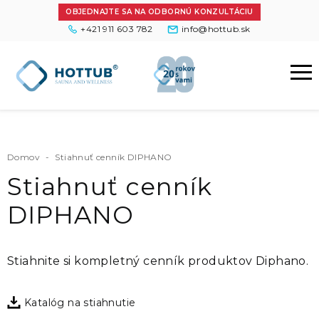
OBJEDNAJTE SA NA ODBORNÚ KONZULTÁCIU
+421 911 603 782
info@hottub.sk
Domov
-
Stiahnuť cenník DIPHANO
Stiahnuť cenník
DIPHANO
Stiahnite si kompletný cenník produktov Diphano.
Katalóg na stiahnutie