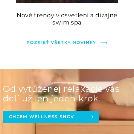
Nové trendy v osvetlení a dizajne
swim spa
POZRIEŤ VŠETKY NOVINKY
Od vytúženej relaxácie vás
delí už len jeden krok.
CHCEM WELLNESS SNOV