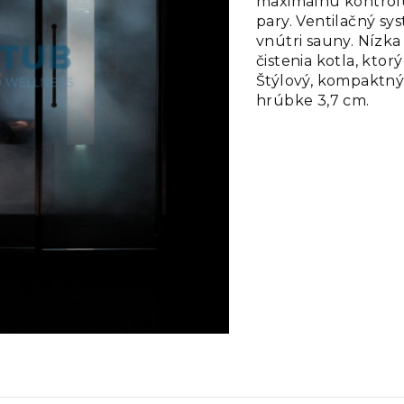
maximálnu kontrolu
pary. Ventilačný sy
vnútri sauny. Níz
čistenia kotla, kto
Štýlový, kompaktný
hrúbke 3,7 cm.