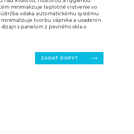
 nad kvalitou, hustotou a hygienou
stém minimalizuje teplotné vrstvenie vo
ka údržba vďaka automatickému systému
rý minimalizuje tvorbu vápnika a usadenín.
 dizajn s panelom z pevného skla o
ZADAŤ DOPYT