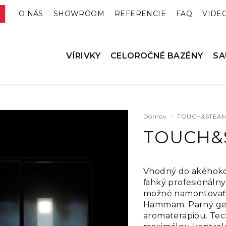
O NÁS
SHOWROOM
REFERENCIE
FAQ
VIDE
VÍRIVKY
CELOROČNÉ BAZÉNY
SA
Domov
-
TOUCH&STEA
TOUCH&
Vhodný do akéhokoľ
ľahký profesionálny
možné namontovať 
Hammam. Parný gen
aromaterapiou. Tec