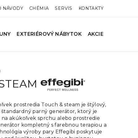
O NÁVODY
CHÉMIA
SERVIS
KONTAKTY
UNY
EXTERIÉROVÝ NÁBYTOK
AKCIE
M
STEAM
vek prostredia Touch & steam je štýlový,
 štandardný parný generátor, ktorý je
na akúkoľvek sprchu alebo prostredie
erátor kompletný s farebnou terapiou a
hnológia výroby pary Effegibi poskytuje