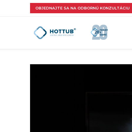
OBJEDNAJTE SA NA ODBORNÚ KONZULTÁCIU