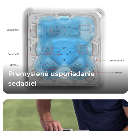
Všetky usporiadania, sedadlá a umiestnenia trysiek vo vírivkách A
Series™ boli starostlivo prehodnotené tak, aby poskytovali
optimálny terapeutický zážitok pre čo najširší okruh používateľov a
rôzne situácie. To zahŕňa premyslenú kombináciu rôznych hĺbok
sedadiel v každom modeli, vylepšenú ergonómiu sedenia, lepšie
nasmerovanie trysiek, dôraz na bezpečný vstup a výstup z vírivky
a zdokonalené prémiové sedadlá umiestnené v blízkosti
praktických prvkov, ako sú pomocné ovládacie prvky a držiaky na
nápoje.
Premyslené usporiadanie
sedadiel
Vďaka dvojitým nasávacím otvorom pre účinnejšie zachytávanie
nečistôt z hladiny a konštrukcii integrovanej do steny, ktorá šetrí
veľké množstvo priestoru na sedenie, využíva tento prvý plochý
filter svojho druhu v odvetví celú filtračnú plochu namiesto len
malej časti, ako je to pri väčšine okrúhlych filtrov. A čo je ešte
lepšie, určite oceníte pohodlie a úsporu nákladov, ktoré prináša