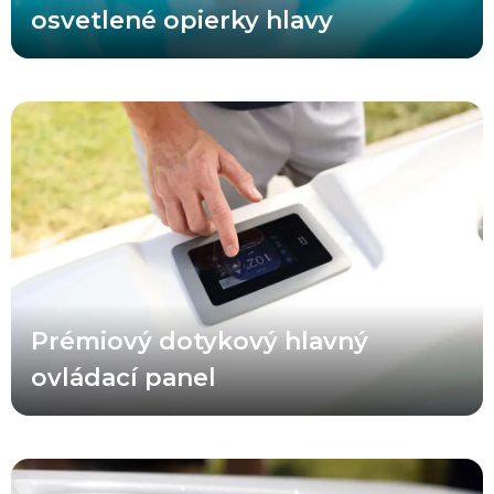
osvetlené opierky hlavy
Prémiové dotykové ovládanie obsahuje vylepšené ikony a lepšie
čitateľné texty upozornení. Vírivky A Series® Select sú vybavené 3-
funkčnými pomocnými ovládacími prvkami a pre vírivky Choice sú
v rámci balíka Luxury Package dostupné 2-funkčné pomocné
ovládacie prvky. Tieto multifunkčné ovládacie prvky vám
umožňujú jednoducho ovládať masážne trysky, osvetlenie a vodné
prvky bez toho, aby ste museli opustiť pohodlie svojho obľúbeného
sedadla. Ovládacie prvky sú navyše podsvietené, čo zabezpečuje
jednoduché používanie aj počas večerných a nočných hodín.
Prémiový dotykový hlavný
ovládací panel
Prémiové opierky hlavy A Series® sú súčasťou výbavy všetkých