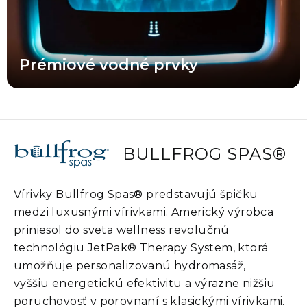
Prémiové vodné prvky
BULLFROG SPAS®
Vírivky Bullfrog Spas® predstavujú špičku
medzi luxusnými vírivkami. Americký výrobca
priniesol do sveta wellness revolučnú
technológiu JetPak® Therapy System, ktorá
umožňuje personalizovanú hydromasáž,
vyššiu energetickú efektivitu a výrazne nižšiu
poruchovosť v porovnaní s klasickými vírivkami.