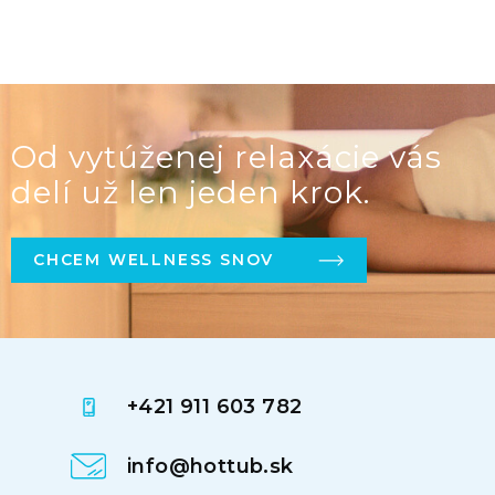
Od vytúženej relaxácie vás
delí už len jeden krok.
CHCEM WELLNESS SNOV
+421 911 603 782
info@hottub.sk