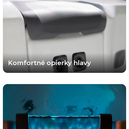
verzií. Tieto komfortom testované opierky hlavy sú navrhnuté pre
pohodlie krku a chrbtice, poskytujú lepšie prispôsobenie a zároveň
prirodzene splývajú s tvarmi vírivky. Opierky hlavy A Series® majú
moderný vzorovaný povrch, ktorý prináša pohodlie, odolnosť a
svieži vzhľad.
Komfortné opierky hlavy
Prémiový vodopád A Series® umocňuje atmosféru vašej relaxácie
čistým a plynulým tokom vody bez zbytočného špliechania. Táto
revolučná funkcia sa ovláda jednoduchým stlačením tlačidla na
hlavnom alebo pomocnom ovládači a poskytuje rovnomerný a
jemný prúd vody. Jemné osvetlenie zvýrazňuje tok vody v
podsvietenej vaničke, odkiaľ voda steká na hladinu v súvislom
páse vody a svetla, čím vytvára pokojnú a harmonickú atmosféru.