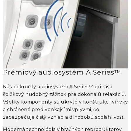
Prémiový audiosystém A Series™
Náš pokročilý audiosystém A Series™ prináša
S
špičkový hudobný zážitok pre dokonalú relaxáciu.
s
Všetky komponenty sú ukryté v konštrukcii vírivky
S
a chránené pred vonkajšími vplyvmi, čo
u
zabezpečuje čistý vzhľad a dlhodobú spoľahlivosť.
p
m
Moderná technológia vibračných reproduktorov