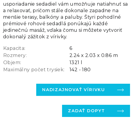
usporiadanie sedadiel vám umožňuje natiahnuť sa
a relaxovať, pričom stále dokonale zapadne na
menšie terasy, balkóny a paluby. Štyri pohodlné
prémiové rohové sedadlá ponúkajú každé
jedinečnú masáž, vďaka čomu si môžete vytvoriť
dokonalý zážitok z vírivky.
Kapacita:
6
Rozmery:
2.24 x 2.03 x 0.86 m
Objem:
1321 l
Maximálny počet trysiek:
142 - 180
NADIZAJNOVAŤ VÍRIVKU
ZADAŤ DOPYT