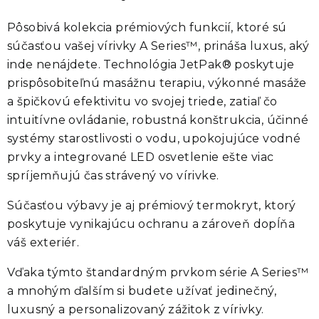
Pôsobivá kolekcia prémiových funkcií, ktoré sú
súčasťou vašej vírivky
A Series™
, prináša luxus, aký
inde nenájdete. Technológia
JetPak®
poskytuje
prispôsobiteľnú masážnu terapiu, výkonné masáže
a špičkovú efektivitu vo svojej triede, zatiaľ čo
intuitívne ovládanie, robustná konštrukcia, účinné
systémy starostlivosti o vodu, upokojujúce vodné
prvky a integrované LED osvetlenie ešte viac
spríjemňujú čas strávený vo vírivke.
Súčasťou výbavy je aj prémiový termokryt, ktorý
poskytuje vynikajúcu ochranu a zároveň dopĺňa
váš exteriér.
Vďaka týmto štandardným prvkom série
A Series™
a mnohým ďalším si budete užívať jedinečný,
luxusný a personalizovaný zážitok z vírivky.