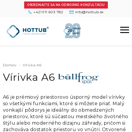
OBJEDNAJTE SA NA ODBORNÚ KONZULTÁCIU
+421 911 603 782
info@hottub.sk
Domov
-
Vírivka A6
Vírivka A6
A6 je prémiový priestorovo úsporný model vírivky
so všetkými funkciami, ktoré si môžete priať. Malý
vonkajší pôdorys je ideálny do obmedzených
priestorov, ktoré sú súčasťou mestského životného
štýlu alebo moderného dizajnu záhrady, pričom si
zachováva dostatok priestoru vo vnútri. Otvorené