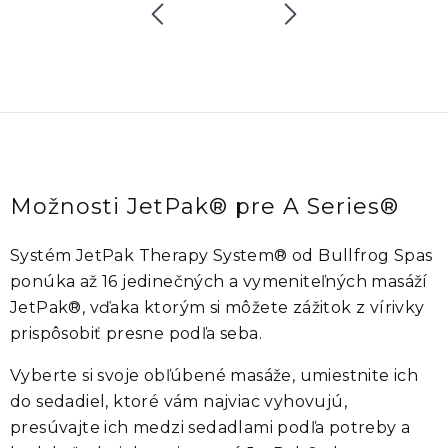
Možnosti JetPak® pre A Series®
Systém
JetPak Therapy System®
od
Bullfrog Spas
ponúka až
16 jedinečných a vymeniteľných masáží
JetPak®
, vďaka ktorým si môžete zážitok z vírivky
prispôsobiť presne podľa seba.
Vyberte si svoje obľúbené masáže, umiestnite ich
do sedadiel, ktoré vám najviac vyhovujú,
presúvajte ich medzi sedadlami podľa potreby a