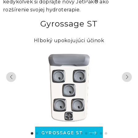
kedykoľvek si doprajte nový
JetPak®
ako
rozšírenie svojej hydroterapie.
Gyrossage ST
Hlboký upokojujúci účinok
GYROSSAGE ST