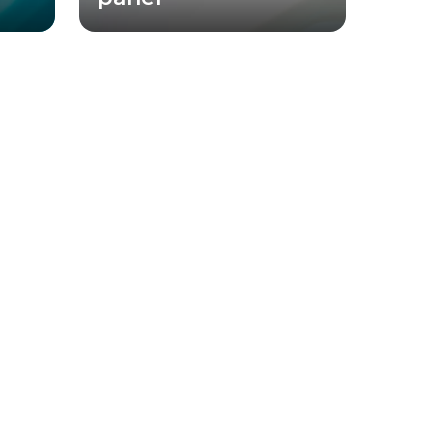
ries™
ovládacie prvky vám umožňujú
jú aj
jednoducho ovládať masážne trysky,
é
osvetlenie a vodné prvky bez toho,
a
aby ste museli opustiť pohodlie svojho
. Naša
obľúbeného sedadla. Ovládacie prvky
nia
sú navyše podsvietené, čo
é
zabezpečuje jednoduché používanie
treby
aj počas večerných a nočných hodín.
ložiť
sa