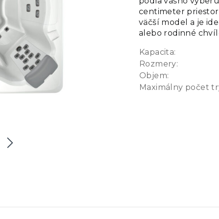
podľa vášho výberu.
centimeter priesto
väčší model a je id
alebo rodinné chví
Kapacita:
Rozmery:
Objem:
Maximálny počet tr