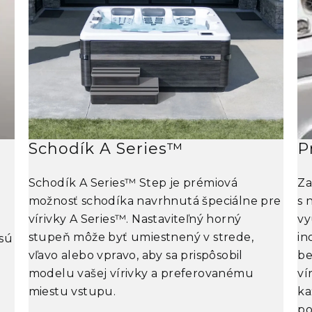
Schodík A Series™
P
Schodík A Series™ Step je prémiová
Za
možnosť schodíka navrhnutá špeciálne pre
s 
vírivky A Series™. Nastaviteľný horný
vy
stupeň môže byť umiestnený v strede,
in
sú
vľavo alebo vpravo, aby sa prispôsobil
be
modelu vašej vírivky a preferovanému
ví
miestu vstupu.
ka
po