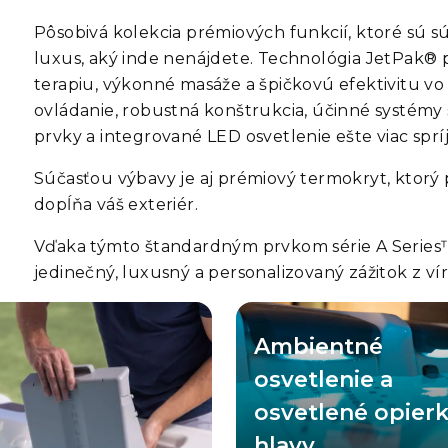
Pôsobivá kolekcia prémiových funkcií, ktoré sú sú
luxus, aký inde nenájdete. Technológia
JetPak®
p
terapiu, výkonné masáže a špičkovú efektivitu vo sv
ovládanie, robustná konštrukcia, účinné systémy 
prvky a integrované LED osvetlenie ešte viac sprí
Súčasťou výbavy je aj prémiový termokryt, ktorý
dopĺňa váš exteriér.
Vďaka týmto štandardným prvkom série
A Serie
jedinečný, luxusný a personalizovaný zážitok z vír
ka dvojitým nasávacím otvorom
Osvetlenie sme prepracovali tak
Ambientné
činnejšie zachytávanie nečistôt z
bolo používanie vírivky bezpečne
iny a konštrukcii integrovanej do
ešte príjemnejšie. Vychutnajte
osvetlenie a
eny, ktorá šetrí veľké množstvo
osvetlené držiaky na nápoje, osv
estoru na sedenie, využíva tento
vodné prvky a osvetlené ovlád
vý plochý filter svojho druhu v
prvky, ktoré sa v noci používa
osvetlené opier
ví celú filtračnú plochu namiesto
jednoduchšie než kedykoľv
malej časti, ako je to pri väčšine
predtým. Vonkajšie bezpečnos
hlavy
hlych filtrov. A čo je ešte lepšie,
osvetlenie je jasné a zárove