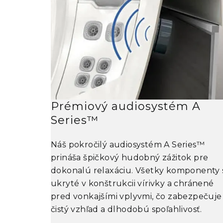
Prémiový audiosystém A
Series™
Náš pokročilý audiosystém A Series™
prináša špičkový hudobný zážitok pre
dokonalú relaxáciu. Všetky komponenty 
ukryté v konštrukcii vírivky a chránené
pred vonkajšími vplyvmi, čo zabezpečuje
čistý vzhľad a dlhodobú spoľahlivosť.