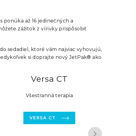
s
ponúka až
16 jedinečných a
môžete zážitok z vírivky prispôsobiť
do sedadiel, ktoré vám najviac vyhovujú,
kedykoľvek si doprajte nový
JetPak®
ako
Versa CT
Všestranná terapia
VERSA CT