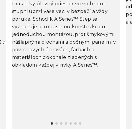
Praktický úložný priestor vo vrchnom
od
stupni udrží vaše veci v bezpečí a vždy
po
poruke. Schodík A Series™ Step sa
a 
vyznačuje aj robustnou konštrukciou,
jednoduchou montážou, protišmykovými
nášľapnými plochami a bočnými panelmi v
ý a
povrchových úpravách, farbách a
materiáloch dokonale zladených s
obkladom každej vírivky A Series™.