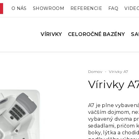
O NÁS
SHOWROOM
REFERENCIE
FAQ
VIDE
VÍRIVKY
CELOROČNÉ BAZÉNY
SA
Domov
-
Vírivky A7
Vírivky A
A7 je plne vybavená
väčším dojmom, než
vybavený dvoma pr
sedadlami, pričom k
boky, lýtka a chodi