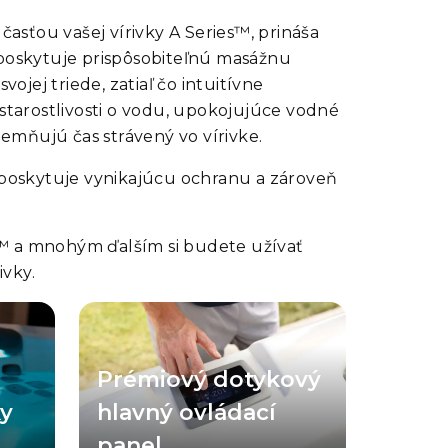
časťou vašej vírivky
A Series™
, prináša
oskytuje prispôsobiteľnú masážnu
ojej triede, zatiaľ čo intuitívne
starostlivosti o vodu, upokojujúce vodné
jemňujú čas strávený vo vírivke.
 poskytuje vynikajúcu ochranu a zároveň
s™
a mnohým ďalším si budete užívať
ivky.
, aby
Prémiové dotykové ovládanie
jšie a
obsahuje vylepšené ikony a lepšie
 si
čitateľné texty upozornení. Vírivky A
Prémiový dotykový
etlené
Series® Select sú vybavené 3-
acie
funkčnými pomocnými ovládacími
jú
prvkami a pre vírivky Choice sú v
ky
hlavný ovládací
ek
rámci balíka Luxury Package
tné
dostupné 2-funkčné pomocné
panel
ň
ovládacie prvky. Tieto multifunkčné