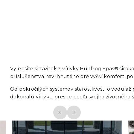
Vylepšite si zážitok z vírivky
Bullfrog Spas®
širok
príslušenstva navrhnutého pre vyšší komfort, poh
Od pokročilých systémov starostlivosti o vodu až 
dokonalú vírivku presne podľa svojho životného š