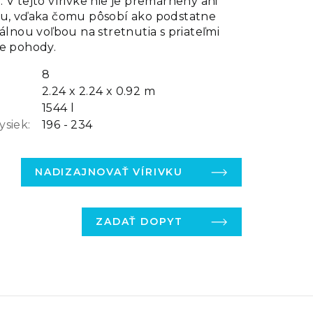
 V tejto vírivke nie je premárnený ani
ru, vďaka čomu pôsobí ako podstatne
eálnou voľbou na stretnutia s priateľmi
le pohody.
8
2.24 x 2.24 x 0.92 m
1544 l
ysiek:
196 - 234
NADIZAJNOVAŤ VÍRIVKU
ZADAŤ DOPYT