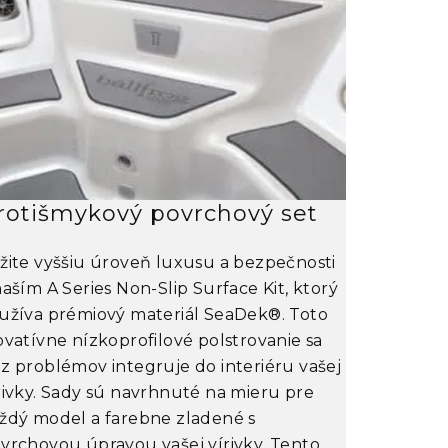
rotišmykový povrchový set
WiFi 
žite vyššiu úroveň luxusu a bezpečnosti
Modul
Cl
naším
A Series Non-Slip Surface Kit
, ktorý
umožňuje p
užíva prémiový materiál
SeaDek®
. Toto
odkiaľkoľ
ovatívne nízkoprofilové polstrovanie sa
smartfónu
z problémov integruje do interiéru vašej
zariadenia
rivky. Sady sú navrhnuté na mieru pre
Po nainš
ždý model a farebne zladené s
do vírivk
vrchovou úpravou vašej vírivky. Tento