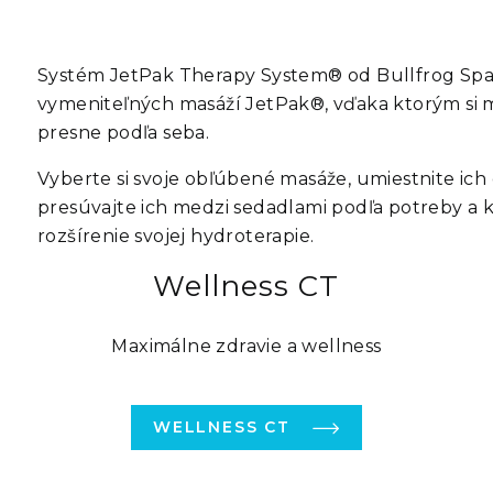
Systém
JetPak Therapy System®
od
Bullfrog Spa
vymeniteľných masáží JetPak®
, vďaka ktorým si 
presne podľa seba.
Vyberte si svoje obľúbené masáže, umiestnite ich 
presúvajte ich medzi sedadlami podľa potreby a 
rozšírenie svojej hydroterapie.
Wellness CT
Maximálne zdravie a wellness
WELLNESS CT