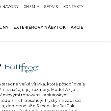
O NÁVODY
CHÉMIA
SERVIS
KONTAKTY
UNY
EXTERIÉROVÝ NÁBYTOK
AKCIE
7
 stredne veľká vírivka, ktorá pôsobí oveľa
 naznačujú jej rozmery. Model A7 je
émiovými rohovými kapitánskymi
aždé z nich obsahuje trysky na zápästia,
dlá, doplnené až o 5 modulov JetPak