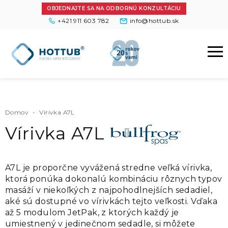
OBJEDNAJTE SA NA ODBORNÚ KONZULTÁCIU
+421 911 603 782
info@hottub.sk
Domov
-
Vírivka A7L
Vírivka A7L
A7L je proporčne vyvážená stredne veľká vírivka,
ktorá ponúka dokonalú kombináciu rôznych typov
masáží v niekoľkých z najpohodlnejších sedadiel,
aké sú dostupné vo vírivkách tejto veľkosti. Vďaka
až 5 modulom JetPak, z ktorých každý je
umiestnený v jedinečnom sedadle, si môžete