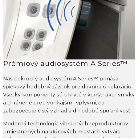
Prémiový audiosystém A Series™
Náš pokročilý audiosystém A Series™ prináša
S
špičkový hudobný zážitok pre dokonalú relaxáciu.
s
Všetky komponenty sú ukryté v konštrukcii vírivky
S
a chránené pred vonkajšími vplyvmi, čo
u
zabezpečuje čistý vzhľad a dlhodobú spoľahlivosť.
p
m
Moderná technológia vibračných reproduktorov
umiestnených na kľúčových miestach vytvára
P