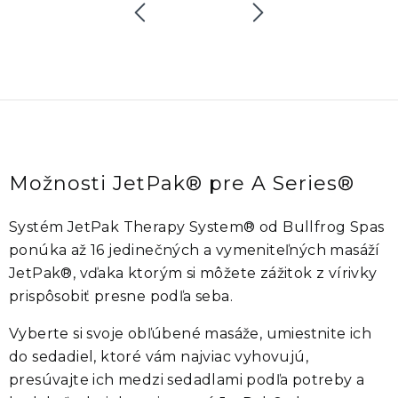
Možnosti JetPak® pre A Series®
Systém
JetPak Therapy System®
od
Bullfrog Spas
ponúka až
16 jedinečných a vymeniteľných masáží
JetPak®
, vďaka ktorým si môžete zážitok z vírivky
prispôsobiť presne podľa seba.
Vyberte si svoje obľúbené masáže, umiestnite ich
do sedadiel, ktoré vám najviac vyhovujú,
presúvajte ich medzi sedadlami podľa potreby a