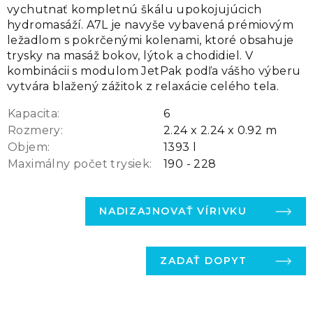
vychutnať kompletnú škálu upokojujúcich
hydromasáží. A7L je navyše vybavená prémiovým
ležadlom s pokrčenými kolenami, ktoré obsahuje
trysky na masáž bokov, lýtok a chodidiel. V
kombinácii s modulom JetPak podľa vášho výberu
vytvára blažený zážitok z relaxácie celého tela.
Kapacita:
6
Rozmery:
2.24 x 2.24 x 0.92 m
Objem:
1393 l
Maximálny počet trysiek:
190 - 228
NADIZAJNOVAŤ VÍRIVKU
ZADAŤ DOPYT