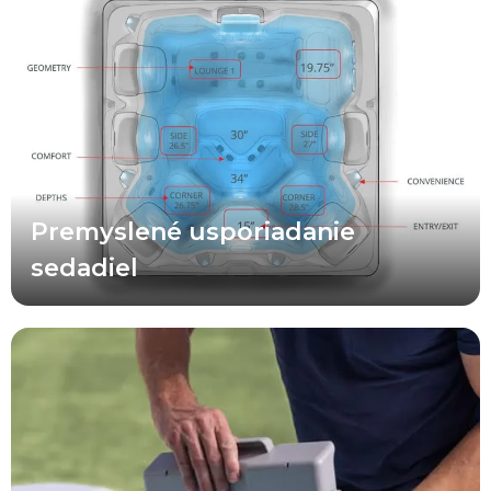
Všetky usporiadania, sedadlá a umiestnenia trysiek vo vírivkách A
Series™ boli starostlivo prehodnotené tak, aby poskytovali
optimálny terapeutický zážitok pre čo najširší okruh používateľov a
rôzne situácie. To zahŕňa premyslenú kombináciu rôznych hĺbok
sedadiel v každom modeli, vylepšenú ergonómiu sedenia, lepšie
nasmerovanie trysiek, dôraz na bezpečný vstup a výstup z vírivky
a zdokonalené prémiové sedadlá umiestnené v blízkosti
praktických prvkov, ako sú pomocné ovládacie prvky a držiaky na
nápoje.
Premyslené usporiadanie
sedadiel
Vďaka dvojitým nasávacím otvorom pre účinnejšie zachytávanie
nečistôt z hladiny a konštrukcii integrovanej do steny, ktorá šetrí
veľké množstvo priestoru na sedenie, využíva tento prvý plochý
filter svojho druhu v odvetví celú filtračnú plochu namiesto len
malej časti, ako je to pri väčšine okrúhlych filtrov. A čo je ešte
lepšie, určite oceníte pohodlie a úsporu nákladov, ktoré prináša
tento jednoduchý a inteligentný prístup k filtrácii vody vo vírivke.