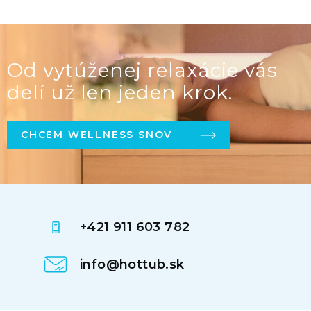
Od vytúženej relaxácie vás
delí už len jeden krok.
CHCEM WELLNESS SNOV
+421 911 603 782
info@hottub.sk