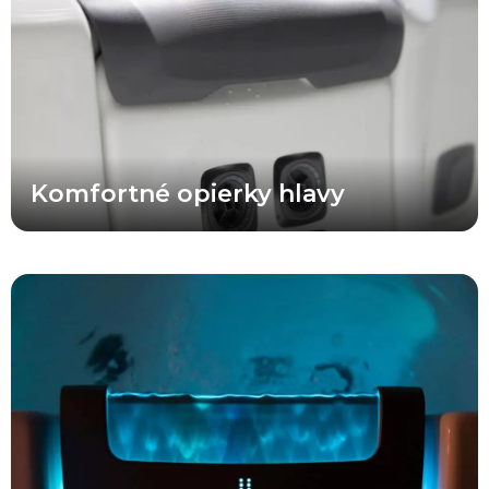
moderný vzorovaný povrch, ktorý prináša pohodlie, odolnosť a
svieži vzhľad.
Komfortné opierky hlavy
Prémiový vodopád A Series® umocňuje atmosféru vašej relaxácie
čistým a plynulým tokom vody bez zbytočného špliechania. Táto
revolučná funkcia sa ovláda jednoduchým stlačením tlačidla na
hlavnom alebo pomocnom ovládači a poskytuje rovnomerný a
jemný prúd vody. Jemné osvetlenie zvýrazňuje tok vody v
podsvietenej vaničke, odkiaľ voda steká na hladinu v súvislom
páse vody a svetla, čím vytvára pokojnú a harmonickú atmosféru.