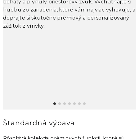
bohatý a plynulý priestorový zvuk. Vychutnajte si
v
hudbu zo zariadenia, ktoré vám najviac vyhovuje, a
S
doprajte si skutočne prémiový a personalizovaný
k
zážitok z vírivky.
p
p
m
k
Štandardná výbava
Pôsobivá kolekcia prémiových funkcií, ktoré sú