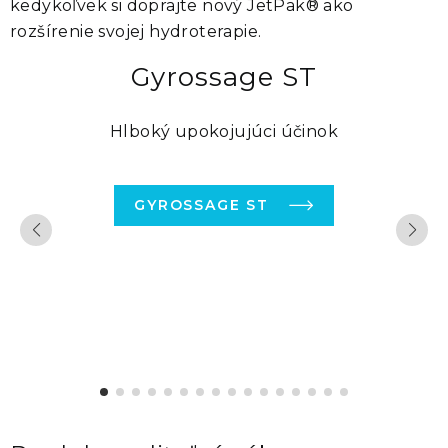
kedykoľvek si doprajte nový
JetPak®
ako
rozšírenie svojej hydroterapie.
Gyrossage ST
Hlboký upokojujúci účinok
GYROSSAGE ST