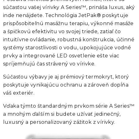
súčasťou vašej vírivky
A Series™
, prináša luxus, aký
inde nenájdete. Technológia
JetPak®
poskytuje
prispôsobiteľnú masážnu terapiu, výkonné masáže
a špičkovú efektivitu vo svojej triede, zatiaľ čo
intuitívne ovládanie, robustná konštrukcia, účinné
systémy starostlivosti o vodu, upokojujúce vodné
prvky a integrované LED osvetlenie ešte viac
spríjemňujú čas strávený vo vírivke.
Súčasťou výbavy je aj prémiový termokryt, ktorý
poskytuje vynikajúcu ochranu a zároveň dopĺňa
váš exteriér.
Vďaka týmto štandardným prvkom série
A Series™
a mnohým ďalším si budete užívať jedinečný,
luxusný a personalizovaný zážitok z vírivky.