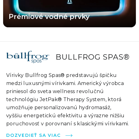
Prémiové vodné prvky
BULLFROG SPAS®
Vírivky Bullfrog Spas® predstavujú špičku
medzi luxusnými vírivkami. Americký výrobca
priniesol do sveta wellness revolučnú
technológiu JetPak® Therapy System, ktorá
umožňuje personalizovanú hydromasáž,
vyššiu energetickú efektivitu a výrazne nižšiu
poruchovosť v porovnaní s klasickými vírivkami.
DOZVEDIEŤ SA VIAC