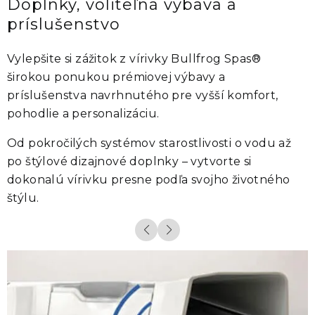
Doplnky, voliteľná výbava a
príslušenstvo
Vylepšite si zážitok z vírivky
Bullfrog Spas®
širokou ponukou prémiovej výbavy a
príslušenstva navrhnutého pre vyšší komfort,
pohodlie a personalizáciu.
Od pokročilých systémov starostlivosti o vodu až
po štýlové dizajnové doplnky – vytvorte si
dokonalú vírivku presne podľa svojho životného
štýlu.