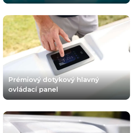
Prémiové dotykové ovládanie obsahuje vylepšené ikony a lepšie
čitateľné texty upozornení. Vírivky A Series® Select sú vybavené 3-
funkčnými pomocnými ovládacími prvkami a pre vírivky Choice sú
v rámci balíka Luxury Package dostupné 2-funkčné pomocné
ovládacie prvky. Tieto multifunkčné ovládacie prvky vám
umožňujú jednoducho ovládať masážne trysky, osvetlenie a vodné
prvky bez toho, aby ste museli opustiť pohodlie svojho obľúbeného
sedadla. Ovládacie prvky sú navyše podsvietené, čo zabezpečuje
jednoduché používanie aj počas večerných a nočných hodín.
Prémiový dotykový hlavný
ovládací panel
Prémiové opierky hlavy A Series® sú súčasťou výbavy všetkých
verzií. Tieto komfortom testované opierky hlavy sú navrhnuté pre
pohodlie krku a chrbtice, poskytujú lepšie prispôsobenie a zároveň
prirodzene splývajú s tvarmi vírivky. Opierky hlavy A Series® majú