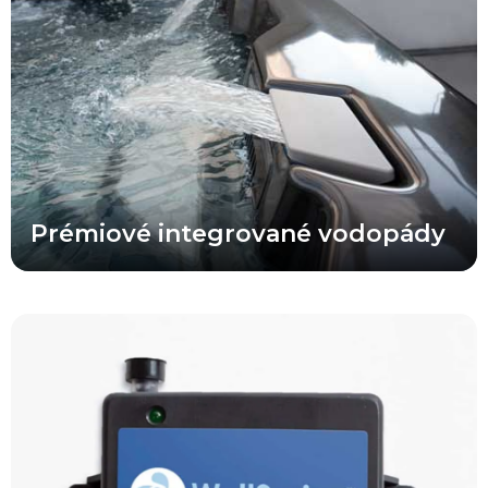
upokojujúci vodopád. Jemné zvuky padajúcej vody nám
pripomínajú nádherné tropické kaskády a v priebehu niekoľkých
sekúnd vás prenesú na toto pokojné a harmonické miesto.
Prémiové integrované vodopády
Vaše vyhradené filtračné čerpadlo je nastavené tak, aby
zabezpečovalo maximálnu účinnosť filtračného systému a počas
dňa niekoľkokrát prečerpalo všetku vodu vo vírivke. Okrem toho
pracuje vyhradené filtračné čerpadlo oveľa tichšie a efektívnejšie
než systémy, ktoré na filtráciu využívajú masážne čerpadlo.