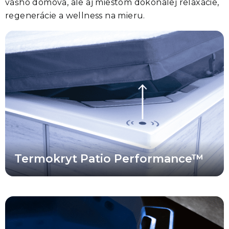
vášho domova, ale aj miestom dokonalej relaxácie,
regenerácie a wellness na mieru.
Vírivky M Series™ sú vybavené integrovanými inteligentnými
senzormi. Po doplnení voliteľného WiFi modulu CloudControl 2™
môžete dostávať push notifikácie do svojho smartfónu vždy, keď je
termokryt vírivky odstránený. Táto funkcia prináša vyššiu úroveň
bezpečnosti, kontroly a pohodlia, pretože máte neustály prehľad o
stave svojej vírivky aj v čase, keď nie ste doma.
Termokryt Patio Performance™
Vírivky M Series™ sú vybavené prémiovým LED osvetlením, ktoré
vytvára dokonalú atmosféru pre relaxáciu a wellness. Vychutnajte
si bezpečnejší a luxusnejší zážitok vďaka plnofarebnému