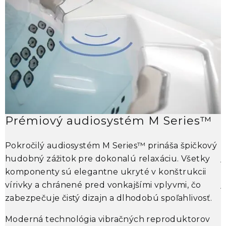
Prémiový audiosystém M Series™
P
Pokročilý audiosystém
M Series™
prináša špičkový
j
hudobný zážitok pre dokonalú relaxáciu. Všetky
p
komponenty sú elegantne ukryté v konštrukcii
j
vírivky a chránené pred vonkajšími vplyvmi, čo
e
zabezpečuje čistý dizajn a dlhodobú spoľahlivosť.
Š
Moderná technológia vibračných reproduktorov