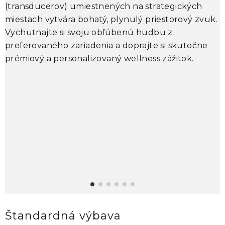
k
(transducerov) umiestnených na strategických
O
miestach vytvára bohatý, plynulý priestorový zvuk.
b
Vychutnajte si svoju obľúbenú hudbu z
v
preferovaného zariadenia a doprajte si skutočne
prémiový a personalizovaný wellness zážitok.
P
m
m
Štandardná výbava