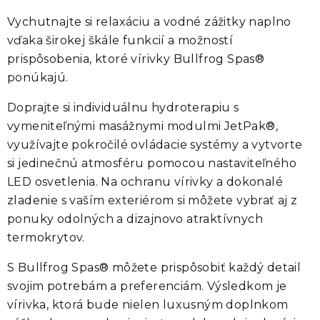
Vychutnajte si relaxáciu a vodné zážitky naplno
vďaka širokej škále funkcií a možností
prispôsobenia, ktoré vírivky
Bullfrog Spas®
ponúkajú.
Doprajte si individuálnu hydroterapiu s
vymeniteľnými masážnymi modulmi
JetPak®
,
využívajte pokročilé ovládacie systémy a vytvorte
si jedinečnú atmosféru pomocou nastaviteľného
LED osvetlenia. Na ochranu vírivky a dokonalé
zladenie s vaším exteriérom si môžete vybrať aj z
ponuky odolných a dizajnovo atraktívnych
termokrytov.
S
Bullfrog Spas®
môžete prispôsobiť každý detail
svojim potrebám a preferenciám. Výsledkom je
vírivka, ktorá bude nielen luxusným doplnkom