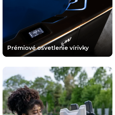
osvetleniu interiéru vírivky, podsvieteným vodným prvkom,
osvetleným opierkam hlavy a pôsobivému vonkajšiemu
obvodovému osvetleniu. To nielen zvýrazňuje elegantný dizajn
vírivky, ale zároveň zvyšuje bezpečnosť pri prístupe k vašej M
Series™ počas večerných a nočných hodín.
Prémiové osvetlenie vírivky
Vaša vírivka M Series™ je vybavená patentovaným systémom
JetPak Therapy System®. Táto jedinečná a exkluzívna technológia
vám umožňuje vyberať si až z 18 rôznych masáží. Vírivky M
Series™ sú vybavené modulom JetPak® podľa vášho výberu v
každom prémiovom sedadle. Výberom modulov JetPak® a ich
umiestnením do sedadiel, ktoré vám vyhovujú, si presne určíte, aký
zážitok z vírivky chcete mať.