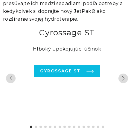
presúvajte ich medzi sedadlami podľa potreby a
kedykoľvek si doprajte nový
JetPak®
ako
rozšírenie svojej hydroterapie.
Gyrossage ST
Hlboký upokojujúci účinok
GYROSSAGE ST