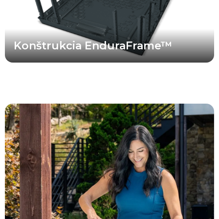
zapadajú, môžete sa spoľahnúť na to, že vaša vírivka bude
spoľahlivá a odolná po dlhý čas.
Konštrukcia EnduraFrame™
Vaša vírivka M Series™ je vybavená úplne novým filtračným
systémom Simplicity. Systém obsahuje dvojité nasávacie otvory pre
účinnejšie zachytávanie nečistôt z hladiny, konštrukciu
integrovanú do steny, ktorá šetrí veľké množstvo priestoru na
sedenie, a prvý plochý filter svojho druhu v odvetví. Určite oceníte
pohodlie a úsporu nákladov, ktoré prináša tento jednoduchý
prístup k filtrácii vody vo vírivke.