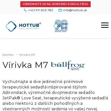
OBJEDNAJTE SA NA ODBORNÚ KONZULTÁCIU
+421 911 603 782
info@hottub.sk
Domov
-
Vírivka M7
Vírivka M7
Vychutnajte si dve jedinečné prémiové
terapeutické sedadlá inšpirované štýlom
Adirondack, výnimočné dvojmiestne sedadlo
JetPak® Love Seat, terapeutické vyvýšené sedadlá
alebo niektorú z ďalších pohodlných a
všestranných možností sedenia vo vašej novej