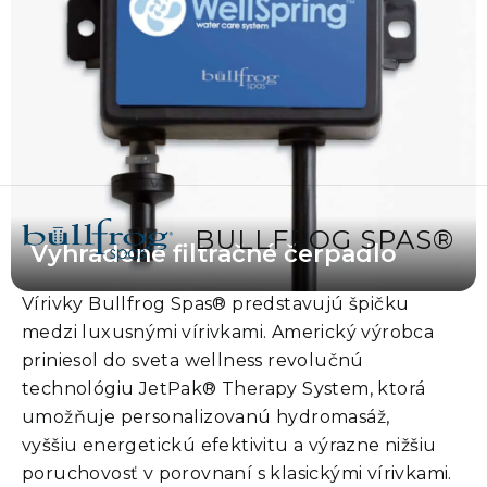
BULLFROG SPAS®
Vyhradené filtračné čerpadlo
Vírivky Bullfrog Spas® predstavujú špičku
medzi luxusnými vírivkami. Americký výrobca
priniesol do sveta wellness revolučnú
technológiu JetPak® Therapy System, ktorá
umožňuje personalizovanú hydromasáž,
vyššiu energetickú efektivitu a výrazne nižšiu
poruchovosť v porovnaní s klasickými vírivkami.