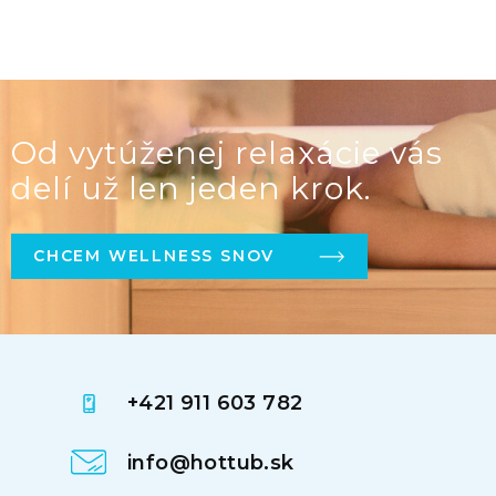
Od vytúženej relaxácie vás
delí už len jeden krok.
CHCEM WELLNESS SNOV
+421 911 603 782
info@hottub.sk