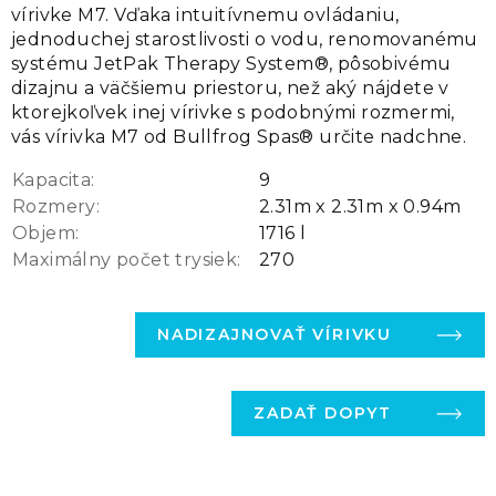
vírivke M7. Vďaka intuitívnemu ovládaniu,
jednoduchej starostlivosti o vodu, renomovanému
systému JetPak Therapy System®, pôsobivému
dizajnu a väčšiemu priestoru, než aký nájdete v
ktorejkoľvek inej vírivke s podobnými rozmermi,
vás vírivka M7 od Bullfrog Spas® určite nadchne.
Kapacita:
9
Rozmery:
2.31m x 2.31m x 0.94m
Objem:
1716 l
Maximálny počet trysiek:
270
NADIZAJNOVAŤ VÍRIVKU
ZADAŤ DOPYT