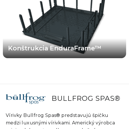
bez použitia dreva. Patentovaná nosná konštrukcia vírivky
EnduraFrame™ znamená, že vaša vírivka Bullfrog Spa je
navrhnutá tak, aby vydržala dlhé roky. Keďže neobsahuje žiadne
drevo, ktoré by mohlo hniť alebo sa deformovať, a využíva precízne
navrhnutú konštrukciu, ktorej jednotlivé časti do seba dokonale
zapadajú, môžete sa spoľahnúť na to, že vaša vírivka bude
spoľahlivá a odolná po dlhý čas.
Konštrukcia EnduraFrame™
BULLFROG SPAS®
Vírivky Bullfrog Spas® predstavujú špičku
medzi luxusnými vírivkami. Americký výrobca