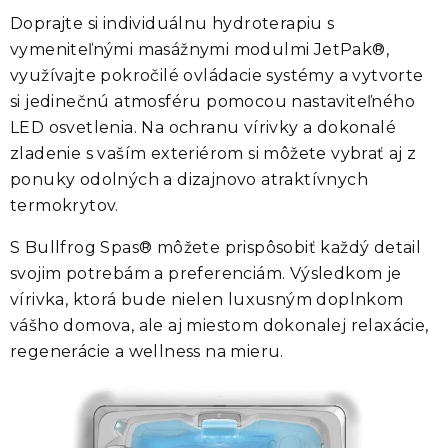
Doprajte si individuálnu hydroterapiu s
vymeniteľnými masážnymi modulmi
JetPak®
,
využívajte pokročilé ovládacie systémy a vytvorte
si jedinečnú atmosféru pomocou nastaviteľného
LED osvetlenia. Na ochranu vírivky a dokonalé
zladenie s vaším exteriérom si môžete vybrať aj z
ponuky odolných a dizajnovo atraktívnych
termokrytov.
S
Bullfrog Spas®
môžete prispôsobiť každý detail
svojim potrebám a preferenciám. Výsledkom je
vírivka, ktorá bude nielen luxusným doplnkom
vášho domova, ale aj miestom dokonalej relaxácie,
regenerácie a wellness na mieru.
JetPak Therapy System™ je revolučný spôsob, ako navrhnúť
osobnú vírivku. Mimoriadne efektívna technológia rozvodov
eliminuje až 90 % potrubí a spojov používaných v bežných