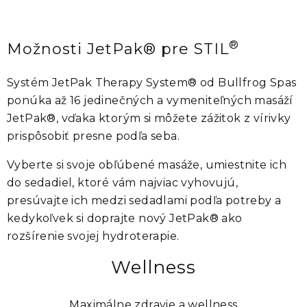
®
Možnosti JetPak® pre STIL
Systém
JetPak Therapy System®
od
Bullfrog Spas
ponúka až
16 jedinečných a vymeniteľných masáží
JetPak®
, vďaka ktorým si môžete zážitok z vírivky
prispôsobiť presne podľa seba.
Vyberte si svoje obľúbené masáže, umiestnite ich
do sedadiel, ktoré vám najviac vyhovujú,
presúvajte ich medzi sedadlami podľa potreby a
kedykoľvek si doprajte nový
JetPak®
ako
rozšírenie svojej hydroterapie.
Wellness
Maximálne zdravie a wellness