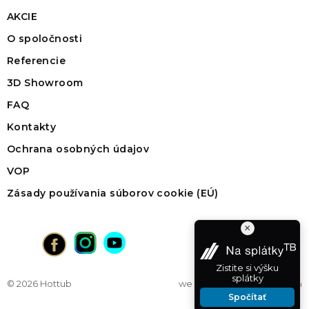
AKCIE
O spoločnosti
Referencie
3D Showroom
FAQ
Kontakty
Ochrana osobných údajov
VOP
Zásady používania súborov cookie (EÚ)
×
Zistite si výšku
splátky
© 2026 Hottub
web na mieru
od vibration
Spočítať