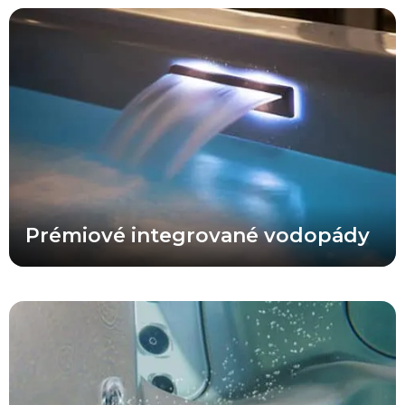
Nič nedotvára atmosféru relaxácie vo vírivke tak ako pokojný a
upokojujúci vodopád. Upokojujúce zvuky padajúcej vody nám
pripomínajú nádherné tropické kaskády a v priebehu niekoľkých
sekúnd vás prenesú na toto pokojné miesto.
Prémiové integrované vodopády
Vaše vyhradené filtračné čerpadlo je nastavené tak, aby
zabezpečovalo maximálnu účinnosť filtračného systému a počas
dňa niekoľkokrát prečerpalo všetku vodu vo vírivke. Okrem toho
pracuje vyhradené filtračné čerpadlo oveľa tichšie a efektívnejšie
než systémy, ktoré na filtráciu využívajú masážne čerpadlo.