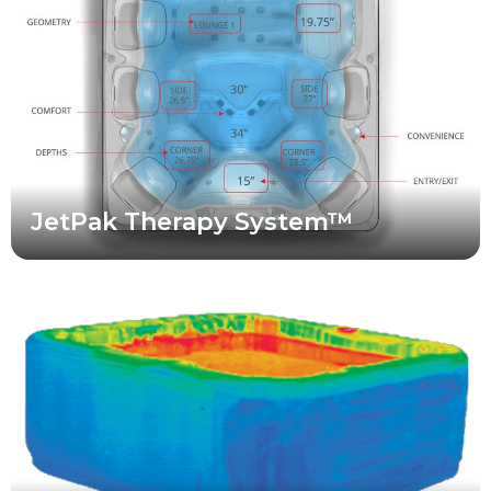
vírivkách, pričom poskytuje lepší výkon a možnosti prispôsobenia,
ktoré pri štandardných vírivkách jednoducho nezískate. Získate
vyšší výkon, personalizovaný zážitok a lepšiu spoľahlivosť vo
vírivke, ktorá je zároveň krásna aj pohodlná.
JetPak Therapy System™
Celopenová konštrukcia víriviek Bullfrog Spas® úplne izoluje
vírivku a zabraňuje úniku tepla aj v najchladnejších klimatických
podmienkach. Vírivky Bullfrog Spas® využívajú mimoriadne
energeticky účinnú penu v celej vnútornej konštrukcii, ktorá
zadržiava viac tepla vo vnútri vírivky. Infračervené teplotné
mapovanie ukazuje rozdiel, ktorý prináša celopenová izolácia.
Vírivka Bullfrog Spa® s celopenovou izoláciou udržiava teplo vo
vnútri a do okolitého vzduchu uniká len minimálne množstvo
tepla.