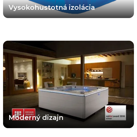
Vysokohustotná izolácia
STIL™ sa vyznačuje čistými líniami a moderným dizajnovým
štýlom, aký dnes nenájdete v žiadnej inej vírivke na trhu. Jej
nenápadná elegancia skrášli každý domov, no rovnako prirodzene
zapadne aj do najvýnimočnejších moderných architektonických a
záhradných projektov. STIL™ je závanom čerstvého vzduchu pre
váš domov aj vašu relaxáciu.
Moderný dizajn