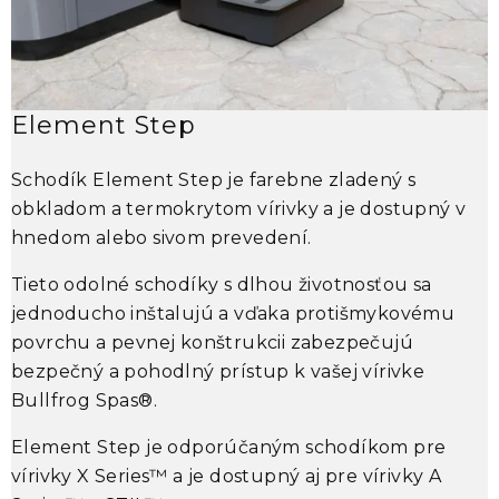
Element Step
Schodík
Element Step
je farebne zladený s
obkladom a termokrytom vírivky a je dostupný v
h
hnedom alebo sivom prevedení.
s
m
Tieto odolné schodíky s dlhou životnosťou sa
u
jednoducho inštalujú a vďaka protišmykovému
povrchu a pevnej konštrukcii zabezpečujú
V
bezpečný a pohodlný prístup k vašej vírivke
p
Bullfrog Spas®
.
s
Element Step
je odporúčaným schodíkom pre
S
vírivky
X Series™
a je dostupný aj pre vírivky
A
p