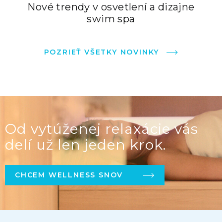
Nové trendy v osvetlení a dizajne
swim spa
POZRIEŤ VŠETKY NOVINKY
Od vytúženej relaxácie vás
delí už len jeden krok.
CHCEM WELLNESS SNOV