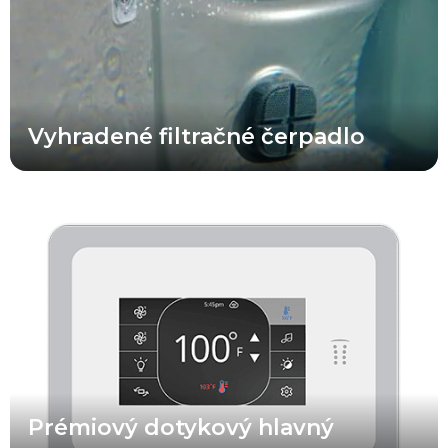
Vyhradené filtračné čerpadlo
Prémiové dotykové ovládanie pre jednoduché používanie a
ovládanie vašej vírivky.
Prémiový dotykový hlavný