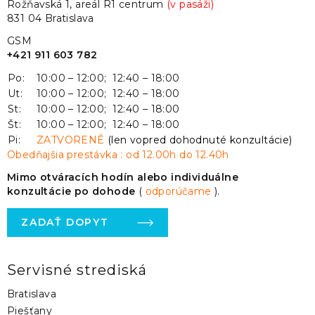
Rožňavská 1, areál R1 centrum
(v pasáži)
831 04 Bratislava
GSM
+421 911 603 782
Po:
10:00 – 12:00; 12:40 – 18:00
Ut:
10:00 – 12:00; 12:40 – 18:00
St:
10:00 – 12:00; 12:40 – 18:00
Št:
10:00 – 12:00; 12:40 – 18:00
Pi:
ZATVORENÉ
(len vopred dohodnuté konzultácie)
Obedňajšia prestávka : od 12.00h do 12.40h
Mimo otváracích hodín alebo individuálne
konzultácie po dohode
(
odporúčame
).
ZADAŤ DOPYT
Servisné strediská
Bratislava
Piešťany