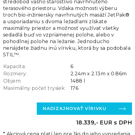
stredobod vášho starostlivo navrhnutého
terasového priestoru. Vďaka možnosti výberu
troch bio-inžiniersky navrhnutých masáží JetPak®
a usporiadaniu s dvoma ležadlami získate
maximálny priestor a možnosť využívať všetky
sedadlá buď vo vzpriamenej polohe, alebo v
pohodlnej polohe na ležanie. Jednoducho
nenájdete žiadnu inú vírivku, ktorá by sa podobala
STIL™.
Kapacita:
6
Rozmery:
2.24m x 2.13m x 0.86m
Objem:
1488 l
Maximálny počet trysiek:
176
NADIZAJNOVAŤ VÍRIVKU
18.339,- EUR s DPH
* Akciová cena platí len pre 1ks do jeho vypredania