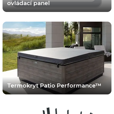
ovládací panel
Okrem svojho prémiového vzhľadu sa tieto odolné termokryty
vyznačujú pokročilou exteriérovou tkaninou, ktorá je ošetrená proti
UV žiareniu, vyblednutiu a poveternostným vplyvom. Zároveň sú
až o 25 % ľahšie ako štandardné vinylové termokryty víriviek.
Originálne termokryty Bullfrog Spas® sú navyše navrhnuté tak,
aby poskytovali maximálnu izoláciu pre čo najvyššiu energetickú
účinnosť.
Termokryt Patio Performance™
Bullfrog Spas je lídrom v oblasti technológie konštrukcie víriviek