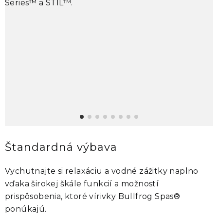
Series™
a
STIL™
.
v
v
Štandardná výbava
Vychutnajte si relaxáciu a vodné zážitky naplno
vďaka širokej škále funkcií a možností
prispôsobenia, ktoré vírivky
Bullfrog Spas®
ponúkajú.