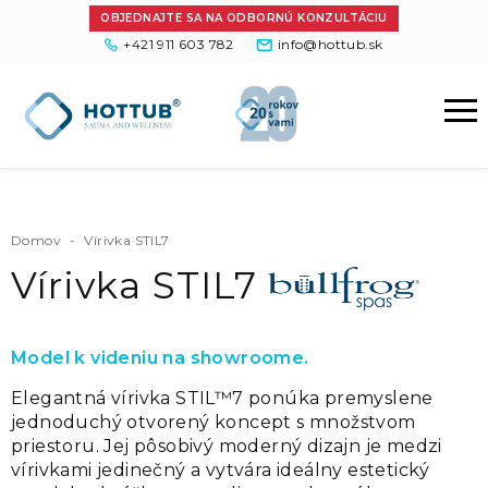
OBJEDNAJTE SA NA ODBORNÚ KONZULTÁCIU
+421 911 603 782
info@hottub.sk
Domov
-
Vírivka STIL7
Vírivka STIL7
Model k videniu na showroome.
Elegantná vírivka STIL™7 ponúka premyslene
jednoduchý otvorený koncept s množstvom
priestoru. Jej pôsobivý moderný dizajn je medzi
vírivkami jedinečný a vytvára ideálny estetický