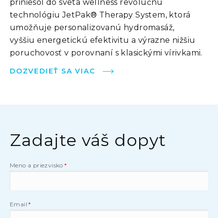
priniesol do sveta wellness revolučnú
technológiu JetPak® Therapy System, ktorá
umožňuje personalizovanú hydromasáž,
vyššiu energetickú efektivitu a výrazne nižšiu
poruchovosť v porovnaní s klasickými vírivkami.
DOZVEDIEŤ SA VIAC
Zadajte váš dopyt
Meno a priezvisko
Email