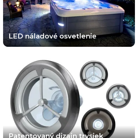
LED náladové osvetlenie
Jedinečný a patentovaný dizajn všetkých nových trysiek X Series®
odlišuje túto sériu od konkurencie. Takmer všetci konkurenti v
tejto cenovej kategórii ponúkajú rovnaké sériovo vyrábané trysky s
nezaujímavým dizajnom a priemernou funkčnosťou. Trysky X
Series® prinášajú prémiový vzhľad a špičkový výkon za cenu, ktorá
je výrazne nižšia než pri porovnateľných vírivkách strednej a
prémiovej triedy.
Patentovaný dizajn trysiek