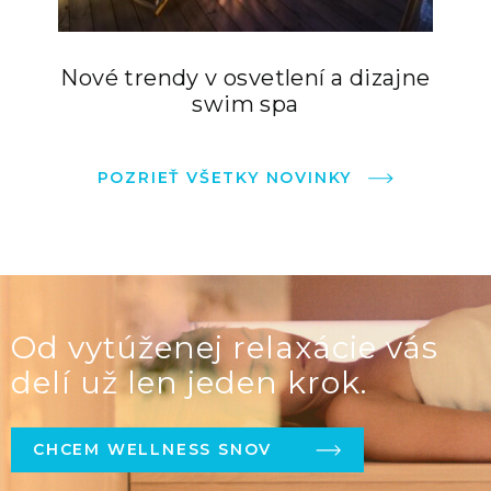
Nové trendy v osvetlení a dizajne
swim spa
POZRIEŤ VŠETKY NOVINKY
Od vytúženej relaxácie vás
delí už len jeden krok.
CHCEM WELLNESS SNOV