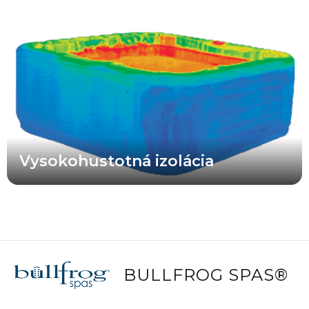
Vysokohodnotná izolačná pena použitá vo vírivkách X Series®
poskytuje maximálnu oporu rozvodom a výrazne vyššiu
energetickú účinnosť v porovnaní s vírivkami s menej kvalitnou
izoláciou alebo bez izolácie. Vaša vírivka X Series® je navrhnutá
tak, aby fungovala efektívne.
Vysokohustotná izolácia
BULLFROG SPAS®