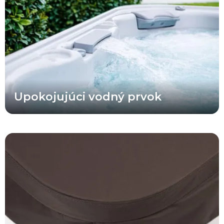
prakticky umiestnený ventil na zapnutie, vypnutie a reguláciu
prietoku vody.
Upokojujúci vodný prvok
Okrem svojho prémiového vzhľadu sa tieto odolné prémiové
termokryty vyznačujú pokročilou exteriérovou tkaninou, ktorá je
odolná voči UV žiareniu, vyblednutiu a poveternostným vplyvom.
Zároveň sú až o 25 % ľahšie ako štandardné vinylové termokryty
víriviek. Originálne termokryty Bullfrog Spas® sú navyše
navrhnuté tak, aby poskytovali maximálnu izoláciu pre vysokú
energetickú účinnosť.