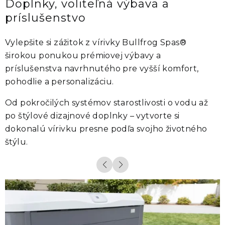
Doplnky, voliteľná výbava a
príslušenstvo
Vylepšite si zážitok z vírivky
Bullfrog Spas®
širokou ponukou prémiovej výbavy a
príslušenstva navrhnutého pre vyšší komfort,
pohodlie a personalizáciu.
Od pokročilých systémov starostlivosti o vodu až
po štýlové dizajnové doplnky – vytvorte si
dokonalú vírivku presne podľa svojho životného
štýlu.