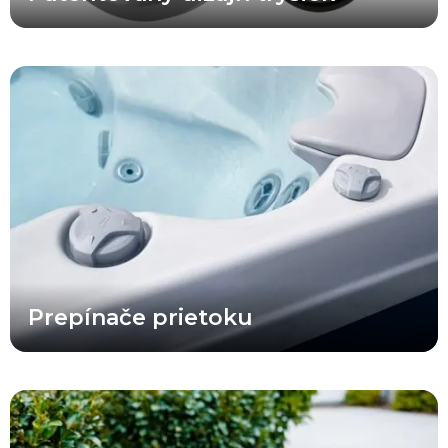
Rozvody X Series® zostávajú jedným z najefektívnejších riešení
spomedzi všetkých konvenčných radov víriviek a umožňujú
všetkým používateľom vychutnať si príjemný masážny zážitok
súčasne. Pridaním prepínacích ventilov prietoku do víriviek X
Series® však teraz môže používateľ výrazne zvýšiť tlak v
konkrétnej časti vírivky a dopriať si skutočne silnú a intenzívnu
hydromasáž.
Prepínače prietoku
Vodný prvok vo vírivkách X Series® ponúka farebne zladené
dizajnové prvky, podsvietenie, integráciu do skeletu vírivky a