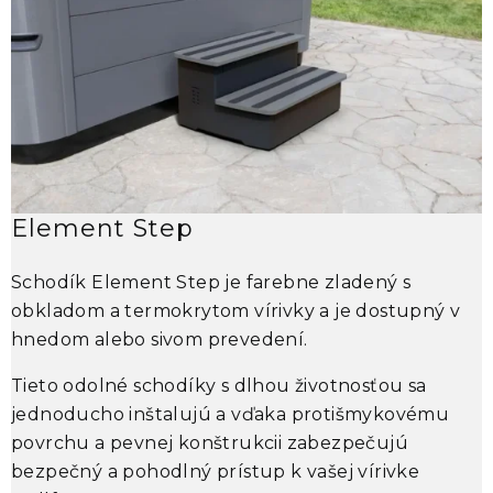
Element Step
Schodík
Element Step
je farebne zladený s
obkladom a termokrytom vírivky a je dostupný v
s
hnedom alebo sivom prevedení.
p
n
Tieto odolné schodíky s dlhou životnosťou sa
v
jednoducho inštalujú a vďaka protišmykovému
z
povrchu a pevnej konštrukcii zabezpečujú
C
bezpečný a pohodlný prístup k vašej vírivke
s