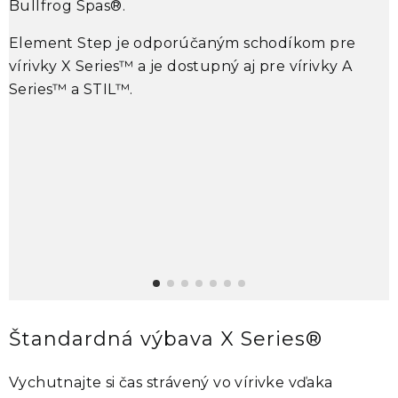
Bullfrog Spas®
.
M
Element Step
je odporúčaným schodíkom pre
u
vírivky
X Series™
a je dostupný aj pre vírivky
A
o
Series™
a
STIL™
.
o
v
v
z
•
•
•
•
Štandardná výbava X Series®
Vychutnajte si čas strávený vo vírivke vďaka