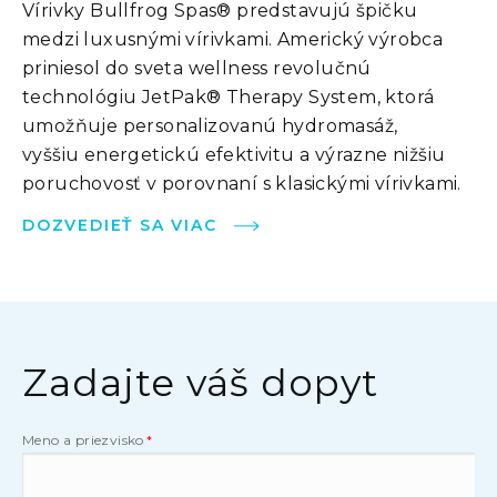
Vírivky Bullfrog Spas® predstavujú špičku
medzi luxusnými vírivkami. Americký výrobca
priniesol do sveta wellness revolučnú
technológiu JetPak® Therapy System, ktorá
umožňuje personalizovanú hydromasáž,
vyššiu energetickú efektivitu a výrazne nižšiu
poruchovosť v porovnaní s klasickými vírivkami.
DOZVEDIEŤ SA VIAC
Zadajte váš dopyt
Meno a priezvisko