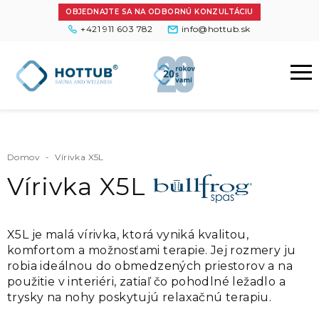
OBJEDNAJTE SA NA ODBORNÚ KONZULTÁCIU
+421 911 603 782
info@hottub.sk
Domov
-
Vírivka X5L
Vírivka X5L
X5L je malá vírivka, ktorá vyniká kvalitou,
komfortom a možnosťami terapie. Jej rozmery ju
robia ideálnou do obmedzených priestorov a na
použitie v interiéri, zatiaľ čo pohodlné ležadlo a
trysky na nohy poskytujú relaxačnú terapiu.