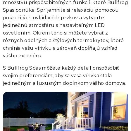
množstvu prispôsobiteľných funkcií, ktoré
Bullfrog
Spas
ponúka. Spríjemnite si relaxáciu pomocou
pokročilých ovládacích prvkov a vytvorte
jedinečnú atmosféru s nastaviteľným LED
osvetlením. Okrem toho si môžete vybrať z
rôznych odolných a štýlových termokrytov, ktoré
chránia vašu vírivku a zároveň dopĺňajú vzhľad
vášho exteriéru.
S
Bullfrog Spas
môžete každý detail prispôsobiť
svojim preferenciám, aby sa vaša vírivka stala
jedinečným a luxusným doplnkom vášho domova.
Strategicky umiestnené osvetlenie v celej vírivke vytvára v záhrade
pokojnejšiu a príjemnejšiu atmosféru. Osvetlenie série X Series®
zahŕňa podsvietenie trysiek, opierok hlavy a prelivu, hlavné
osvetlenie, osvetlenie vodopádu, osvetlenie krčných trysiek,
vonkajšie osvetlenie a prémiový balík vnútorného osvetlenia
dostupný v rámci výbavy Select Trim Package.