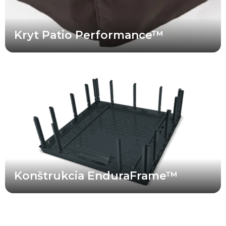
Kryt Patio Performance™
Bullfrog Spas je lídrom v oblasti technológie konštrukcie víriviek
bez použitia dreva. Patentovaná nosná konštrukcia vírivky
EnduraFrame™ znamená, že vaša vírivka Bullfrog Spa je
navrhnutá tak, aby vydržala dlhé roky. Keďže neobsahuje žiadne
drevo, ktoré by mohlo hniť alebo sa deformovať, a využíva precízne
navrhnutú konštrukciu, ktorej jednotlivé časti do seba dokonale
zapadajú, môžete sa spoľahnúť na to, že vaša vírivka bude
spoľahlivá a odolná po dlhý čas.
Konštrukcia EnduraFrame™