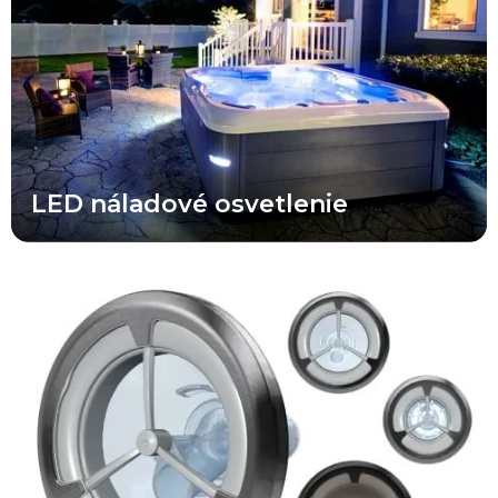
osvetlenie, osvetlenie vodopádu, osvetlenie krčných trysiek,
vonkajšie osvetlenie a prémiový balík vnútorného osvetlenia
dostupný v rámci výbavy Select Trim Package.
LED náladové osvetlenie
Jedinečný a patentovaný dizajn všetkých nových trysiek X Series®
odlišuje túto sériu od konkurencie. Takmer všetci konkurenti v
tejto cenovej kategórii ponúkajú rovnaké sériovo vyrábané trysky s
nezaujímavým dizajnom a priemernou funkčnosťou. Trysky X
Series® prinášajú prémiový vzhľad a špičkový výkon za cenu, ktorá
je výrazne nižšia než pri porovnateľných vírivkách strednej a
prémiovej triedy.