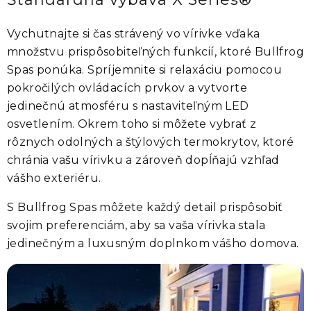
Vychutnajte si čas strávený vo vírivke vďaka
množstvu prispôsobiteľných funkcií, ktoré
Bullfrog
Spas
ponúka. Spríjemnite si relaxáciu pomocou
pokročilých ovládacích prvkov a vytvorte
jedinečnú atmosféru s nastaviteľným LED
osvetlením. Okrem toho si môžete vybrať z
rôznych odolných a štýlových termokrytov, ktoré
chránia vašu vírivku a zároveň dopĺňajú vzhľad
vášho exteriéru.
S
Bullfrog Spas
môžete každý detail prispôsobiť
svojim preferenciám, aby sa vaša vírivka stala
jedinečným a luxusným doplnkom vášho domova.
Strategicky umiestnené osvetlenie v celej vírivke vytvára v záhrade
pokojnejšiu a príjemnejšiu atmosféru. Osvetlenie série X Series®
zahŕňa podsvietenie trysiek, opierok hlavy a prelivu, hlavné