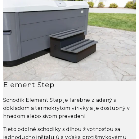
Element Step
Schodík
Element Step
je farebne zladený s
obkladom a termokrytom vírivky a je dostupný v
s
hnedom alebo sivom prevedení.
p
n
Tieto odolné schodíky s dlhou životnosťou sa
v
jednoducho inštalujú a vďaka protišmykovému