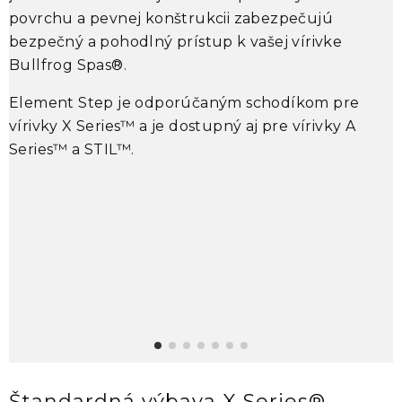
z
povrchu a pevnej konštrukcii zabezpečujú
C
bezpečný a pohodlný prístup k vašej vírivke
s
Bullfrog Spas®
.
M
Element Step
je odporúčaným schodíkom pre
u
vírivky
X Series™
a je dostupný aj pre vírivky
A
o
Series™
a
STIL™
.
o
v
v
z
•
•
•
•
Štandardná výbava X Series®