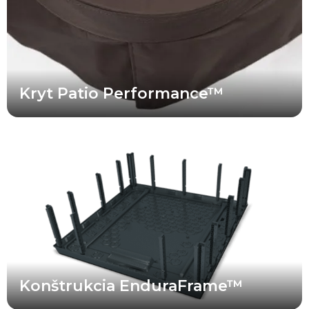
Kryt Patio Performance™
Bullfrog Spas je lídrom v oblasti technológie konštrukcie víriviek
bez použitia dreva. Patentovaná nosná konštrukcia vírivky
EnduraFrame™ znamená, že vaša vírivka Bullfrog Spa je
navrhnutá tak, aby vydržala dlhé roky. Keďže neobsahuje žiadne
drevo, ktoré by mohlo hniť alebo sa deformovať, a využíva precízne
navrhnutú konštrukciu, ktorej jednotlivé časti do seba dokonale
zapadajú, môžete sa spoľahnúť na to, že vaša vírivka bude
spoľahlivá a odolná po dlhý čas.
Konštrukcia EnduraFrame™