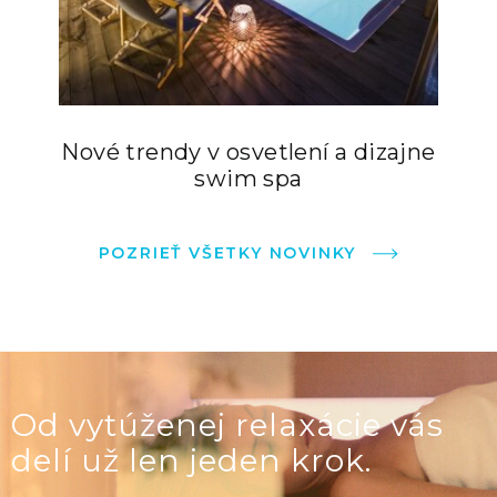
Nové trendy v osvetlení a dizajne
swim spa
POZRIEŤ VŠETKY NOVINKY
Od vytúženej relaxácie vás
delí už len jeden krok.