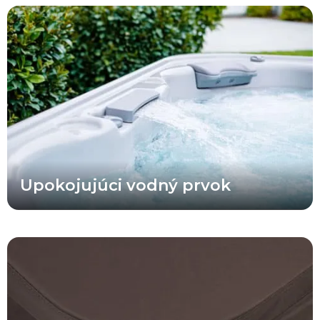
Vodný prvok vo vírivkách X Series® ponúka farebne zladené
dizajnové prvky, podsvietenie, integráciu do skeletu vírivky a
prakticky umiestnený ventil na zapnutie, vypnutie a reguláciu
prietoku vody.
Upokojujúci vodný prvok
Okrem svojho prémiového vzhľadu sa tieto odolné prémiové
termokryty vyznačujú pokročilou exteriérovou tkaninou, ktorá je
odolná voči UV žiareniu, vyblednutiu a poveternostným vplyvom.
Zároveň sú až o 25 % ľahšie ako štandardné vinylové termokryty
víriviek. Originálne termokryty Bullfrog Spas® sú navyše
navrhnuté tak, aby poskytovali maximálnu izoláciu pre vysokú
energetickú účinnosť.