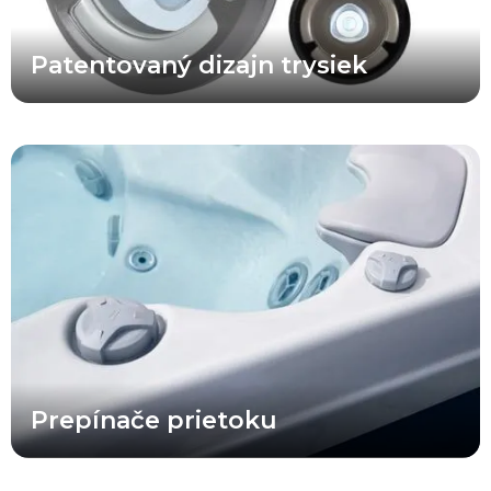
Patentovaný dizajn trysiek
Rozvody X Series® zostávajú jedným z najefektívnejších riešení
spomedzi všetkých konvenčných radov víriviek a umožňujú
všetkým používateľom vychutnať si príjemný masážny zážitok
súčasne. Pridaním prepínacích ventilov prietoku do víriviek X
Series® však teraz môže používateľ výrazne zvýšiť tlak v
konkrétnej časti vírivky a dopriať si skutočne silnú a intenzívnu
hydromasáž.
Prepínače prietoku