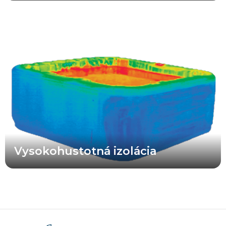
Vysokohodnotná izolačná pena použitá vo vírivkách X Series®
poskytuje maximálnu oporu rozvodom a výrazne vyššiu
energetickú účinnosť v porovnaní s vírivkami s menej kvalitnou
izoláciou alebo bez izolácie. Vaša vírivka X Series® je navrhnutá
tak, aby fungovala efektívne.
Vysokohustotná izolácia