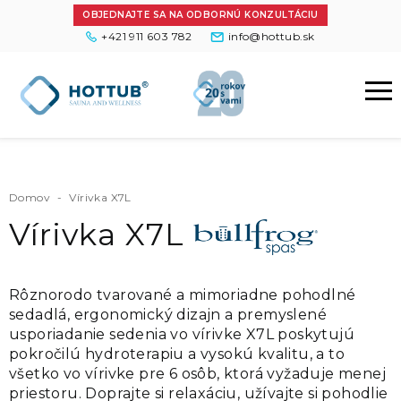
OBJEDNAJTE SA NA ODBORNÚ KONZULTÁCIU
+421 911 603 782
info@hottub.sk
Domov
-
Vírivka X7L
Vírivka X7L
Rôznorodo tvarované a mimoriadne pohodlné
sedadlá, ergonomický dizajn a premyslené
usporiadanie sedenia vo vírivke X7L poskytujú
pokročilú hydroterapiu a vysokú kvalitu, a to
všetko vo vírivke pre 6 osôb, ktorá vyžaduje menej
priestoru. Doprajte si relaxáciu, užívajte si pohodlie