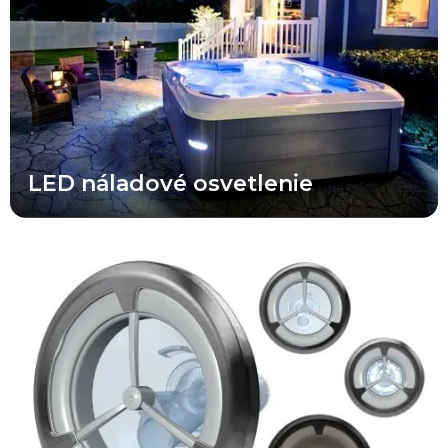
osvetlenie, osvetlenie vodopádu, osvetlenie krčných trysiek,
vonkajšie osvetlenie a prémiový balík vnútorného osvetlenia
dostupný v rámci výbavy Select Trim Package.
LED náladové osvetlenie
Jedinečný a patentovaný dizajn všetkých nových trysiek X Series®
odlišuje túto sériu od konkurencie. Takmer všetci konkurenti v
tejto cenovej kategórii ponúkajú rovnaké sériovo vyrábané trysky s
nezaujímavým dizajnom a priemernou funkčnosťou. Trysky X
Series® prinášajú prémiový vzhľad a špičkový výkon za cenu, ktorá
je výrazne nižšia než pri porovnateľných vírivkách strednej a
prémiovej triedy.