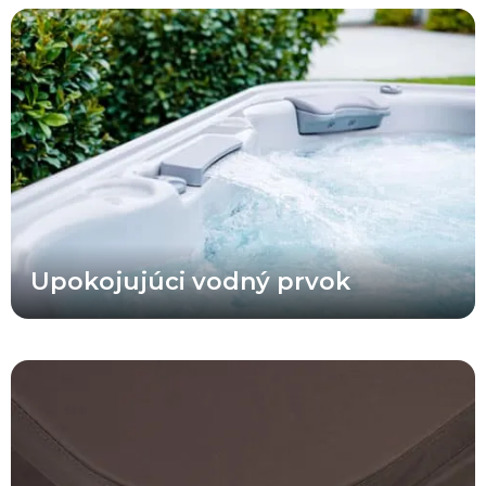
Vodný prvok vo vírivkách X Series® ponúka farebne zladené
dizajnové prvky, podsvietenie, integráciu do skeletu vírivky a
prakticky umiestnený ventil na zapnutie, vypnutie a reguláciu
prietoku vody.
Upokojujúci vodný prvok
Okrem svojho prémiového vzhľadu sa tieto odolné prémiové
termokryty vyznačujú pokročilou exteriérovou tkaninou, ktorá je
odolná voči UV žiareniu, vyblednutiu a poveternostným vplyvom.
Zároveň sú až o 25 % ľahšie ako štandardné vinylové termokryty
víriviek. Originálne termokryty Bullfrog Spas® sú navyše
navrhnuté tak, aby poskytovali maximálnu izoláciu pre vysokú
energetickú účinnosť.