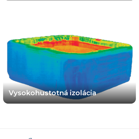
Vysokohodnotná izolačná pena použitá vo vírivkách X Series®
poskytuje maximálnu oporu rozvodom a výrazne vyššiu
energetickú účinnosť v porovnaní s vírivkami s menej kvalitnou
izoláciou alebo bez izolácie. Vaša vírivka X Series® je navrhnutá
tak, aby fungovala efektívne.
Vysokohustotná izolácia