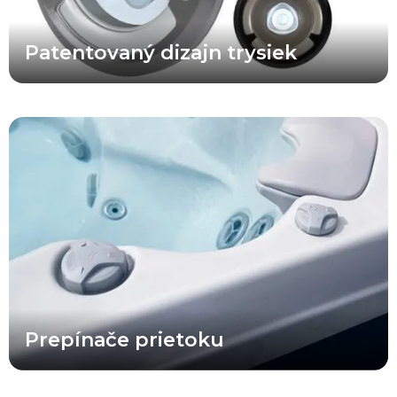
Patentovaný dizajn trysiek
Rozvody X Series® zostávajú jedným z najefektívnejších riešení
spomedzi všetkých konvenčných radov víriviek a umožňujú
všetkým používateľom vychutnať si príjemný masážny zážitok
súčasne. Pridaním prepínacích ventilov prietoku do víriviek X
Series® však teraz môže používateľ výrazne zvýšiť tlak v
konkrétnej časti vírivky a dopriať si skutočne silnú a intenzívnu
hydromasáž.
Prepínače prietoku