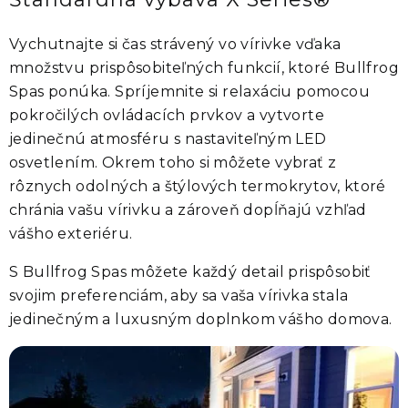
Vychutnajte si čas strávený vo vírivke vďaka
množstvu prispôsobiteľných funkcií, ktoré
Bullfrog
Spas
ponúka. Spríjemnite si relaxáciu pomocou
pokročilých ovládacích prvkov a vytvorte
jedinečnú atmosféru s nastaviteľným LED
osvetlením. Okrem toho si môžete vybrať z
rôznych odolných a štýlových termokrytov, ktoré
chránia vašu vírivku a zároveň dopĺňajú vzhľad
vášho exteriéru.
S
Bullfrog Spas
môžete každý detail prispôsobiť
svojim preferenciám, aby sa vaša vírivka stala
jedinečným a luxusným doplnkom vášho domova.
Strategicky umiestnené osvetlenie v celej vírivke vytvára v záhrade
pokojnejšiu a príjemnejšiu atmosféru. Osvetlenie série X Series®
zahŕňa podsvietenie trysiek, opierok hlavy a prelivu, hlavné