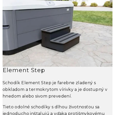
Element Step
Schodík
Element Step
je farebne zladený s
obkladom a termokrytom vírivky a je dostupný v
s
hnedom alebo sivom prevedení.
p
n
Tieto odolné schodíky s dlhou životnosťou sa
v
jednoducho inštalujú a vďaka protišmykovému