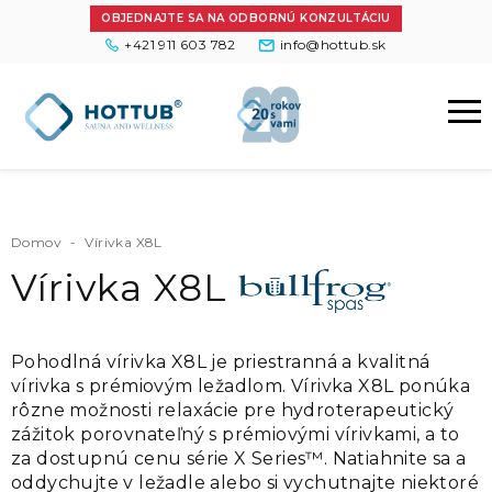
OBJEDNAJTE SA NA ODBORNÚ KONZULTÁCIU
+421 911 603 782
info@hottub.sk
Domov
-
Vírivka X8L
Vírivka X8L
Pohodlná vírivka X8L je priestranná a kvalitná
vírivka s prémiovým ležadlom. Vírivka X8L ponúka
rôzne možnosti relaxácie pre hydroterapeutický
zážitok porovnateľný s prémiovými vírivkami, a to
za dostupnú cenu série X Series™. Natiahnite sa a
oddychujte v ležadle alebo si vychutnajte niektoré