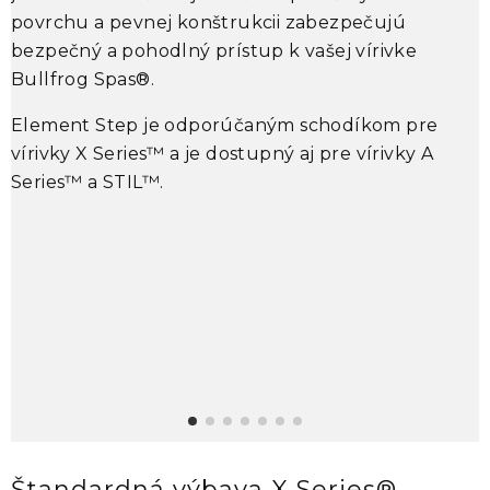
z
povrchu a pevnej konštrukcii zabezpečujú
C
bezpečný a pohodlný prístup k vašej vírivke
s
Bullfrog Spas®
.
M
Element Step
je odporúčaným schodíkom pre
u
vírivky
X Series™
a je dostupný aj pre vírivky
A
o
Series™
a
STIL™
.
o
v
v
z
•
•
•
•
Štandardná výbava X Series®