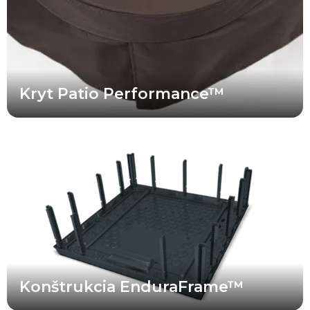
Kryt Patio Performance™
Bullfrog Spas je lídrom v oblasti technológie konštrukcie víriviek
bez použitia dreva. Patentovaná nosná konštrukcia vírivky
EnduraFrame™ znamená, že vaša vírivka Bullfrog Spa je
navrhnutá tak, aby vydržala dlhé roky. Keďže neobsahuje žiadne
drevo, ktoré by mohlo hniť alebo sa deformovať, a využíva precízne
navrhnutú konštrukciu, ktorej jednotlivé časti do seba dokonale
zapadajú, môžete sa spoľahnúť na to, že vaša vírivka bude
spoľahlivá a odolná po dlhý čas.
Konštrukcia EnduraFrame™