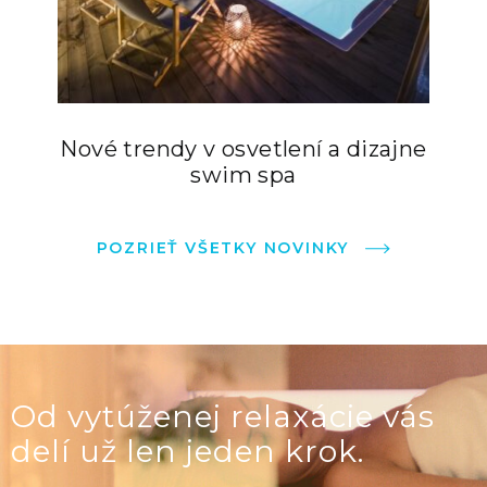
Nové trendy v osvetlení a dizajne
swim spa
POZRIEŤ VŠETKY NOVINKY
Od vytúženej relaxácie vás
delí už len jeden krok.