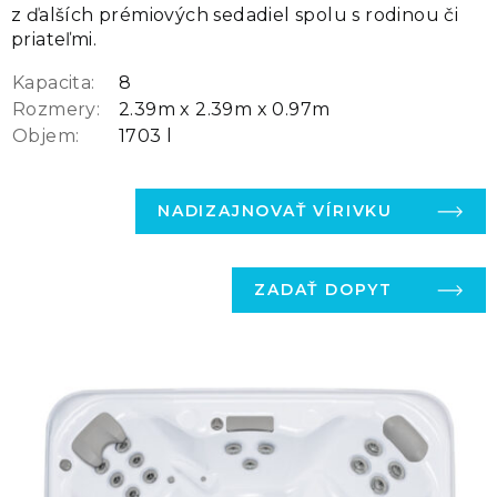
z ďalších prémiových sedadiel spolu s rodinou či
priateľmi.
Kapacita:
8
Rozmery:
2.39m x 2.39m x 0.97m
Objem:
1703 l
NADIZAJNOVAŤ VÍRIVKU
ZADAŤ DOPYT