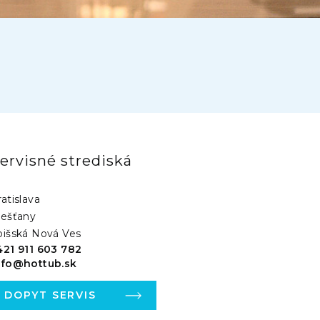
ervisné strediská
atislava
iešťany
pišská Nová Ves
421 911 603 782
nfo@hottub.sk
DOPYT SERVIS