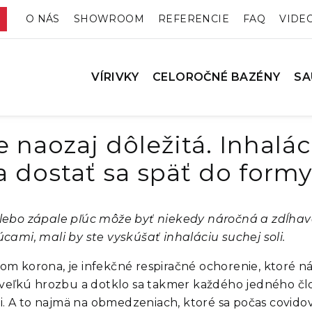
O NÁS
SHOWROOM
REFERENCIE
FAQ
VIDE
VÍRIVKY
CELOROČNÉ BAZÉNY
SA
 naozaj dôležitá. Inhalác
a dostať sa späť do formy
lebo zápale pľúc môže byť niekedy náročná a zdĺhavá
cami, mali by ste vyskúšať inhaláciu suchej soli.
m korona, je infekčné respiračné ochorenie, ktoré nás
veľkú hrozbu a dotklo sa takmer každého jedného človek
ili. A to najmä na obmedzeniach, ktoré sa počas covid