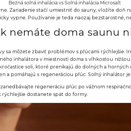
Bežná soľná inhalácia vs Soľná inhalácia Microsalt
ne. Zariadenie stačí umiestniť do sauny, vložíte doň 
ky vypne. Používanie je teda naozaj bezstarostné, nem
k nemáte doma saunu ni
 vy sa môžete zbaviť problémov s pľúcami rýchlejšie.
ľného inhalátora v miestnosti doma s vlhkosťou nižšou
kročastice soli, ktoré prenikajú do dolných a horných 
ien a pomáhajú s regeneráciou pľúc. Soľný inhalátor je
zanedbávajte regeneráciu pľúc po vážnom respiračnom
 rýchlejšie dostanete spät do formy.