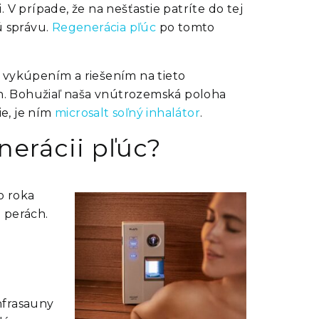
. V prípade, že na nešťastie patríte do tej
ú správu
.
Regenerácia pľúc
po tomto
la vykúpením a riešením na tieto
ch. Bohužiaľ naša vnútrozemská poloha
e, je ním
microsalt soľný inhalátor
.
nerácii pľúc?
o roka
 perách.
infrasauny