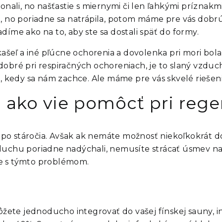
onali, no našťastie s miernymi či len ľahkými príznakmi
a, no poriadne sa natrápila, potom máme pre vás dobr
díme ako na to, aby ste sa dostali späť do formy.
 kašeľ a iné pľúcne ochorenia a dovolenka pri mori bo
dobré pri respiračných ochoreniach, je to slaný vzdu
kedy sa nám zachce. Ale máme pre vás skvelé riešeni
a ako vie pomôcť pri rege
po stáročia. Avšak ak nemáte možnosť niekoľkokrát d
zduchu poriadne nadýchali, nemusíte strácať úsmev na
 s týmto problémom.
môžete jednoducho integrovať do vašej fínskej sauny, 