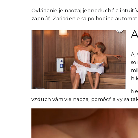
Ovládanie je naozaj jednoduché a intuitív
zapnúť. Zariadenie sa po hodine automatic
A
Aj
so
mi
hl
Ne
vzduch vám vie naozaj pomôcť a vy sa tak