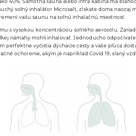
 ako 40%. Samotná sauna alebo infra kabína má blaho
 suchý soľný inhalátor Microsalt, získate doma naozaj 
emení vašu saunu na soľnú inhalačnú miestnosť.
ímu s vysokou koncentráciou soľného aerosólu. Zariade
ľkej námahy mohli inhalovať. Jednoducho odpočívate 
m perfektne vyčistia dýchacie cesty a vaše pľúca dostá
račné ochorenie, akým je napríklad Covid 19, slaný vz