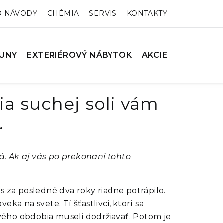
O NÁVODY
CHÉMIA
SERVIS
KONTAKTY
UNY
EXTERIÉROVÝ NÁBYTOK
AKCIE
ia suchej soli vám
.
. Ak aj vás po prekonaní tohto
 za posledné dva roky riadne potrápilo.
a na svete. Tí šťastlivci, ktorí sa
ového obdobia museli dodržiavať. Potom je