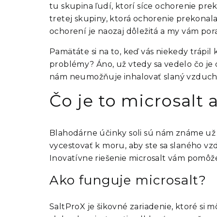
tu skupina ľudí, ktorí síce ochorenie prek
tretej skupiny, ktorá ochorenie prekonal
ochorení je naozaj dôležitá a my vám pora
Pamätáte si na to, keď vás niekedy trápil
problémy? Áno, už vtedy sa vedelo čo je 
nám neumožňuje inhalovať slaný vzduch, 
Čo je to microsalt 
Blahodárne účinky soli sú nám známe už 
vycestovať k moru, aby ste sa slaného v
Inovatívne riešenie
microsalt
vám pomôže
Ako funguje microsalt?
SaltProX je šikovné zariadenie, ktoré si 