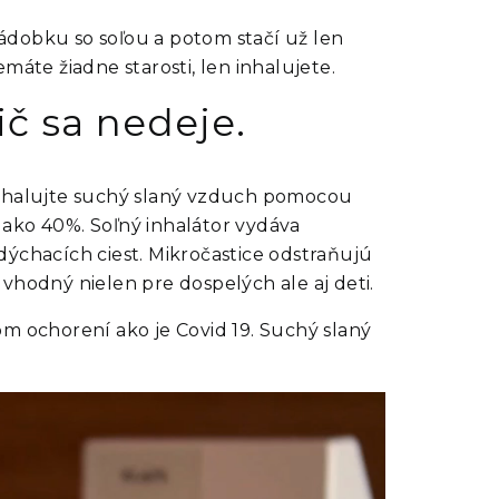
nádobku so soľou a potom stačí už len
áte žiadne starosti, len inhalujete.
č sa nedeje.
 Inhalujte suchý slaný vzduch pomocou
 ako 40%. Soľný inhalátor vydáva
dýchacích ciest. Mikročastice odstraňujú
 vhodný nielen pre dospelých ale aj deti.
 ochorení ako je Covid 19. Suchý slaný