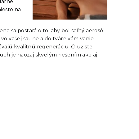
dárne
miesto na
ne sa postará o to, aby bol soľný aerosól
vo vašej saune a do tváre vám vanie
vajú kvalitnú regeneráciu. Či už ste
duch je naozaj skvelým riešením ako aj