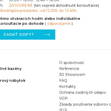
Št:
10:00 – 12:00; 12:40 – 18:00
Pi:
ZATVORENÉ
(len vopred dohodnuté konzultácie)
Obedňajšia prestávka : od 12.00h do 12.40h
Mimo otváracích hodín alebo individuálne
konzultácie po dohode
(
odporúčame
).
ZADAŤ DOPYT
O spoločnosti
čné bazény
Referencie
3D Showroom
érový nábytok
FAQ
Kontakty
Ochrana osobných údajov
VOP
Zásady používania súborov 
(EÚ)