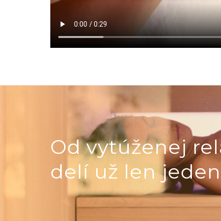
Od vytúženej rel
delí už len jeden