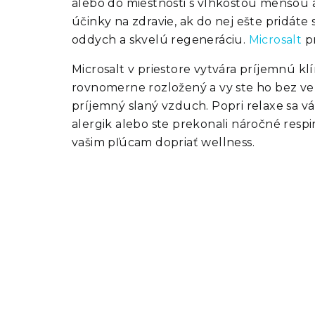
alebo do miestnosti s vlhkosťou menšou
účinky na zdravie, ak do nej ešte pridáte
oddych a skvelú regeneráciu.
Microsalt
pr
Microsalt v priestore vytvára príjemnú kl
rovnomerne rozložený a vy ste ho bez ve
príjemný slaný vzduch. Popri relaxe sa vá
alergik alebo ste prekonali náročné respi
vašim pľúcam dopriať wellness.