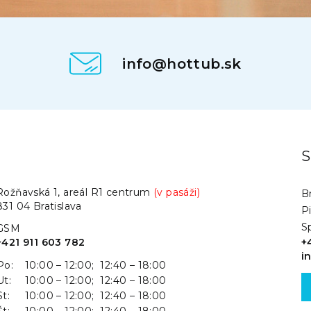
info@hottub.sk
.
S
Rožňavská 1, areál R1 centrum
(v pasáži)
Br
831 04 Bratislava
P
S
GSM
+421 911 603 782
+
i
Po:
10:00 – 12:00; 12:40 – 18:00
Ut:
10:00 – 12:00; 12:40 – 18:00
St:
10:00 – 12:00; 12:40 – 18:00