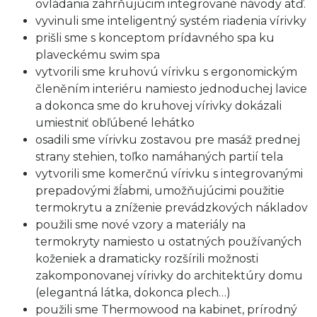
ovládania zahrňujúcim integrované návody atď.
vyvinuli sme inteligentný systém riadenia vírivky
prišli sme s konceptom prídavného spa ku
plaveckému swim spa
vytvorili sme kruhovú vírivku s ergonomickým
členěním interiéru namiesto jednoduchej lavice
a dokonca sme do kruhovej vírivky dokázali
umiestniť obľúbené lehátko
osadili sme vírivku zostavou pre masáž prednej
strany stehien, toľko namáhaných partií tela
vytvorili sme komerčnú vírivku s integrovanými
prepadovými žĺabmi, umožňujúcimi použitie
termokrytu a zníženie prevádzkových nákladov
použili sme nové vzory a materiály na
termokryty namiesto u ostatných používaných
koženiek a dramaticky rozšírili možnosti
zakomponovanej vírivky do architektúry domu
(elegantná látka, dokonca plech…)
použili sme Thermowood na kabinet, prírodný