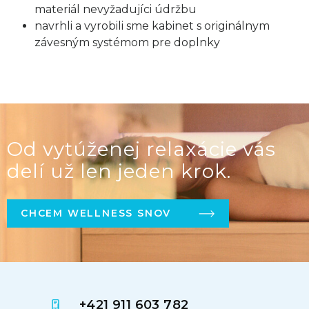
materiál nevyžadujíci údržbu
navrhli a vyrobili sme kabinet s originálnym
závesným systémom pre doplnky
Od vytúženej relaxácie vás
delí už len jeden krok.
CHCEM WELLNESS SNOV
+421 911 603 782