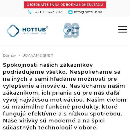
OBJEDNAJTE SA NA ODBORNÚ KONZULTÁCIU
+421 911 603 782
info@hottub.sk
Domov
-
UDÁVAME SMER
Spokojnosti našich zákazníkov
podriadujeme všetko. Nespoliehame sa
na iných a sami hľadáme možnosti pre
vylepšenie a inováciu. Naslúchame našim
zákazníkom, ich priania sú pre náš daľší
vývoj najväčšou motiváciou. Naším cielom
sú maximálne funkčné produkty, ktoré
fungujú efektívne a s nízkou spotrebou.
Naše vírivky sú moderné a na špici
súčastných technologií v obore.