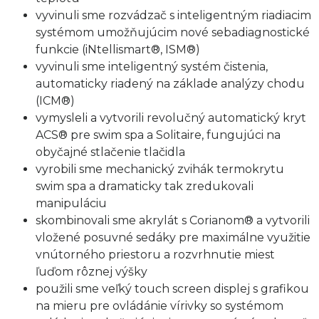
vyvinuli sme rozvádzač s inteligentným riadiacim
systémom umožňujúcim nové sebadiagnostické
funkcie (iNtellismart®, ISM®)
vyvinuli sme inteligentný systém čistenia,
automaticky riadený na základe analýzy chodu
(ICM®)
vymysleli a vytvorili revolučný automatický kryt
ACS® pre swim spa a Solitaire, fungujúci na
obyčajné stlačenie tlačidla
vyrobili sme mechanický zvihák termokrytu
swim spa a dramaticky tak zredukovali
manipuláciu
skombinovali sme akrylát s Corianom® a vytvorili
vložené posuvné sedáky pre maximálne využitie
vnútorného priestoru a rozvrhnutie miest
ľuďom rôznej výšky
použili sme veľký touch screen displej s grafikou
na mieru pre ovládánie vírivky so systémom