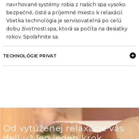
navrhované systémy robia z našich spa vysoko
bezpečné, čisté a príjemné miesto k relaxácií.
Všetka technológia je servisovatelná po celú
dobu životnosti spa, ktorá sa počíta na desiatky
rokov. Spoľahnite sa.
TECHNOLÓGIE PRIVAT
Od vytúženej relaxácie vás
delí už len jeden krok.