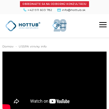
OBJEDNAJTE SA NA ODBORNÚ KONZULTÁCIU
+421 911 603 782
info@hottub.sk
Domov
-
USSPA vírivky info