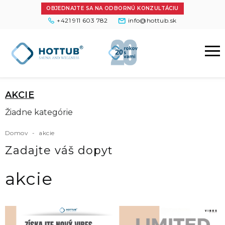
OBJEDNAJTE SA NA ODBORNÚ KONZULTÁCIU
+421 911 603 782
info@hottub.sk
AKCIE
Žiadne kategórie
Domov
-
akcie
Zadajte váš dopyt
akcie