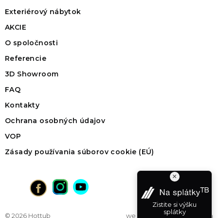
Exteriérový nábytok
AKCIE
O spoločnosti
Referencie
3D Showroom
FAQ
Kontakty
Ochrana osobných údajov
VOP
Zásady používania súborov cookie (EÚ)
×
Zistite si výšku
splátky
© 2026 Hottub
web na mieru
od vibration