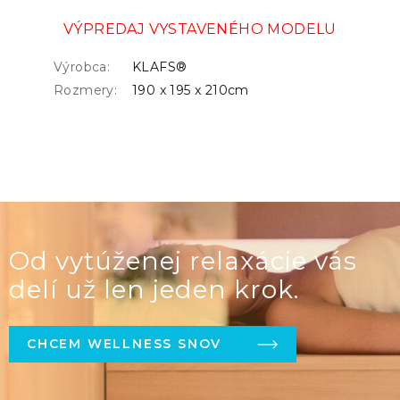
VÝPREDAJ VYSTAVENÉHO MODELU
Výrobca:
KLAFS®
Rozmery:
190 x 195 x 210cm
Od vytúženej relaxácie vás
delí už len jeden krok.
CHCEM WELLNESS SNOV