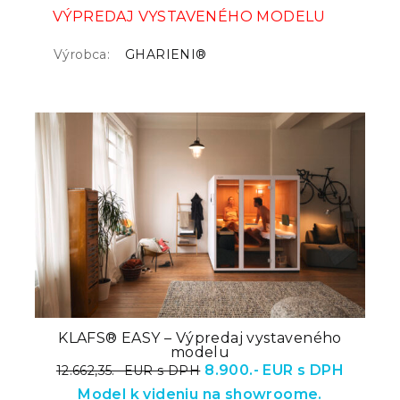
VÝPREDAJ VYSTAVENÉHO MODELU
Výrobca:
GHARIENI®
KLAFS® EASY – Výpredaj vystaveného
modelu
8.900.- EUR s DPH
12.662,35.- EUR s DPH
Model k videniu na showroome.