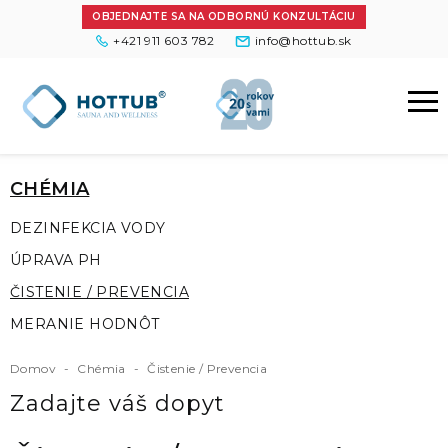
OBJEDNAJTE SA NA ODBORNÚ KONZULTÁCIU
+421 911 603 782
info@hottub.sk
CHÉMIA
DEZINFEKCIA VODY
ÚPRAVA PH
ČISTENIE / PREVENCIA
MERANIE HODNÔT
Domov
-
Chémia
-
Čistenie / Prevencia
Zadajte váš dopyt