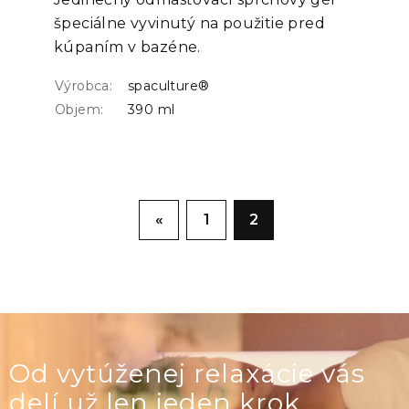
špeciálne vyvinutý na použitie pred
kúpaním v bazéne.
Výrobca:
spaculture®
Objem:
390 ml
«
1
2
Od vytúženej relaxácie vás
delí už len jeden krok.